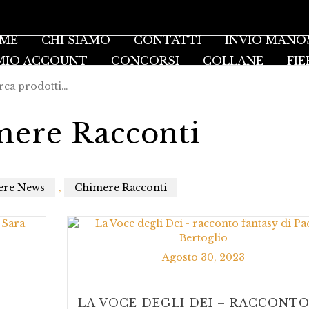
ME
CHI SIAMO
CONTATTI
INVIO MANO
 MIO ACCOUNT
CONCORSI
COLLANE
FIE
ere Racconti
ere News
,
Chimere Racconti
Agosto 30, 2023
O
LA VOCE DEGLI DEI – RACCONT