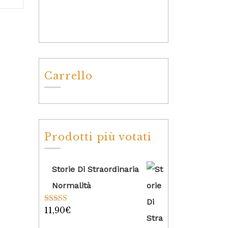
Carrello
Prodotti più votati
Storie Di Straordinaria
Normalità
11,90
€
Valutato
5.00
su 5