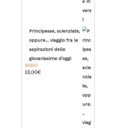
Principesse, scienziate,
oppure... viaggio fra le
aspirazioni delle
giovanissime d’oggi
13,00
€
Valutato
5.00
su 5