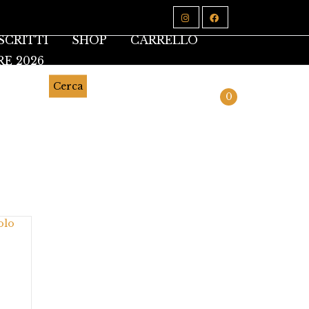
SCRITTI
SHOP
CARRELLO
RE 2026
Cerca
0
O