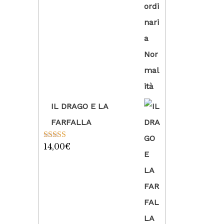
IL DRAGO E LA
FARFALLA
14,00
€
Valutato
5.00
su 5