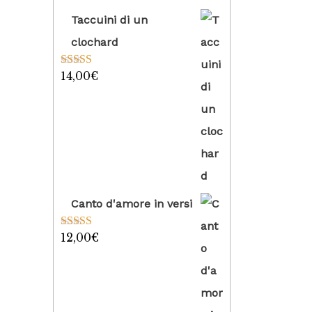
Taccuini di un
clochard
14,00
€
Valutato
5.00
su 5
Canto d'amore in versi
12,00
€
Valutato
5.00
su 5