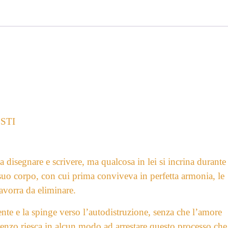
STI
 disegnare e scrivere, ma qualcosa in lei si incrina durante 
 suo corpo, con cui prima conviveva in perfetta armonia, le
avorra da eliminare.
nte e la spinge verso l’autodistruzione, senza che l’amore
renzo riesca in alcun modo ad arrestare questo processo che