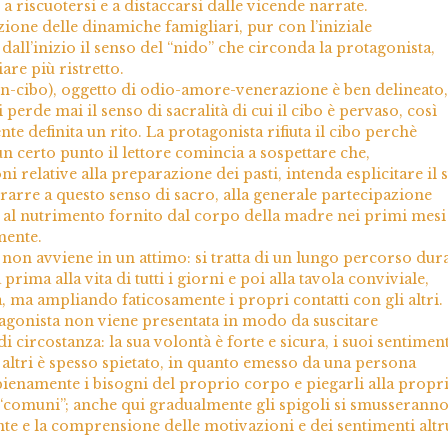
a riscuotersi e a distaccarsi dalle vicende narrate.
ione delle dinamiche famigliari, pur con l’iniziale
dall’inizio il senso del “nido” che circonda la protagonista,
are più ristretto.
on-cibo), oggetto di odio-amore-venerazione è ben delineato,
perde mai il senso di sacralità di cui il cibo è pervaso, così
e definita un rito. La protagonista rifiuta il cibo perchè
n certo punto il lettore comincia a sospettare che,
i relative alla preparazione dei pasti, intenda esplicitare il 
trarre a questo senso di sacro, alla generale partecipazione
mo al nutrimento fornito dal corpo della madre nei primi mesi
mente.
 non avviene in un attimo: si tratta di un lungo percorso dur
 prima alla vita di tutti i giorni e poi alla tavola conviviale,
 ma ampliando faticosamente i propri contatti con gli altri.
tagonista non viene presentata in modo da suscitare
i circostanza: la sua volontà è forte e sicura, i suoi sentiment
li altri è spesso spietato, in quanto emesso da una persona
pienamente i bisogni del proprio corpo e piegarli alla propr
 “comuni”; anche qui gradualmente gli spigoli si smusseranno
ente e la comprensione delle motivazioni e dei sentimenti altr