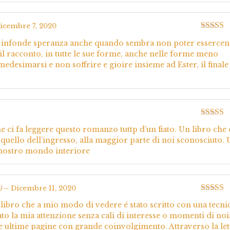
icembre 7, 2020
Valutato
 infonde speranza anche quando sembra non poter essercen
5
o il racconto, in tutte le sue forme, anche nelle forme meno
desimarsi e non soffrire e gioire insieme ad Ester, il finale
Valutato
che ci fa leggere questo romanzo tuttp d’un fiato. Un libro che 
5
uello dell’ingresso, alla maggior parte di noi sconosciuto.
l nostro mondo interiore
)
–
Dicembre 11, 2020
Valutato
 libro che a mio modo di vedere é stato scritto con una tecni
5
to la mia attenzione senza cali di interesse o momenti di noi
lle ultime pagine con grande coinvolgimento. Attraverso la let