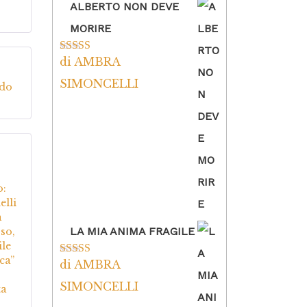
ALBERTO NON DEVE
MORIRE
di AMBRA
Valutato
5
su
5
5
su
SIMONCELLI
ndo
5
su
o:
elli
a
LA MIA ANIMA FRAGILE
so,
ile
ca”
di AMBRA
Valutato
5
su
5
SIMONCELLI
ta
,