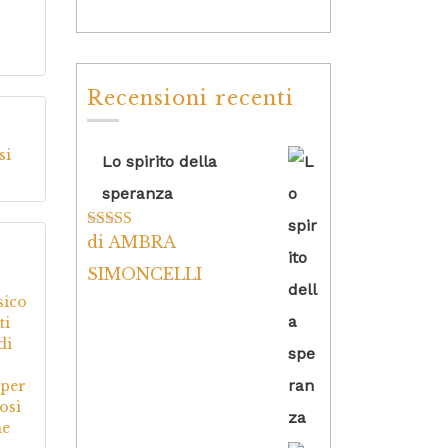
Recensioni recenti
5
su
si
Lo spirito della
speranza
di AMBRA
Valutato
5
su
5
5
su
SIMONCELLI
sico
ti
di
 per
così
me