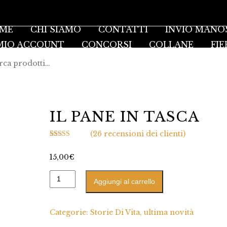
ME
CHI SIAMO
CONTATTI
INVIO MANO
 MIO ACCOUNT
CONCORSI
COLLANE
FIE
IL PANE IN TASCA
(
26
recensioni dei clienti)
Valutato
26
5.00
su 5 su base
15,00
€
di
recensioni
Aggiungi al carrello
Categorie:
Storie Di Vita
,
ultima novità