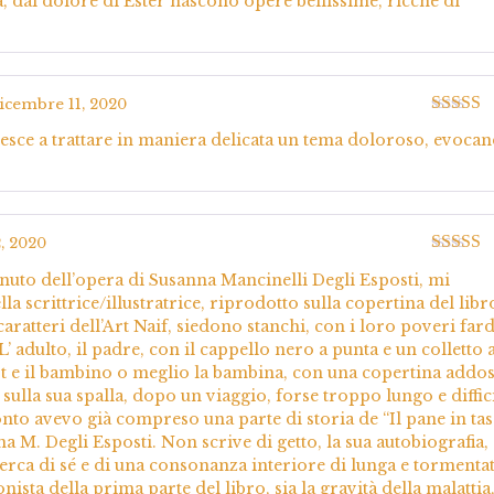
, dal dolore di Ester nascono opere bellissime, ricche di
icembre 11, 2020
Valutato
riesce a trattare in maniera delicata un tema doloroso, evoca
5
, 2020
Valutato
nuto dell’opera di Susanna Mancinelli Degli Esposti, mi
5
a scrittrice/illustratrice, riprodotto sulla copertina del libr
aratteri dell’Art Naif, siedono stanchi, con i loro poveri fard
’ adulto, il padre, con il cappello nero a punta e un colletto 
ot e il bambino o meglio la bambina, con una copertina addos
ulla sua spalla, dopo un viaggio, forse troppo lungo e diffic
nto avevo già compreso una parte di storia de “Il pane in tas
na M. Degli Esposti. Non scrive di getto, la sua autobiografia,
icerca di sé e di una consonanza interiore di lunga e tormenta
nista della prima parte del libro, sia la gravità della malattia