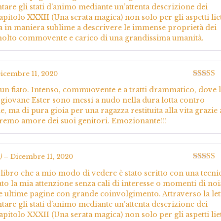
tare gli stati d’animo mediante un’attenta descrizione dei
apitolo XXXII (Una serata magica) non solo per gli aspetti lie
ita in maniera sublime a descrivere le immense proprietà dei
é molto commovente e carico di una grandissima umanità.
icembre 11, 2020
Valutato
i un fiato. Intenso, commuovente e a tratti drammatico, dove 
5
la giovane Ester sono messi a nudo nella dura lotta contro
e, ma di pura gioia per una ragazza restituita alla vita grazie 
stremo amore dei suoi genitori. Emozionante!!!
)
–
Dicembre 11, 2020
Valutato
 libro che a mio modo di vedere è stato scritto con una tecni
5
to la mia attenzione senza cali di interesse o momenti di noi
lle ultime pagine con grande coinvolgimento. Attraverso la let
tare gli stati d’animo mediante un’attenta descrizione dei
apitolo XXXII (Una serata magica) non solo per gli aspetti lie