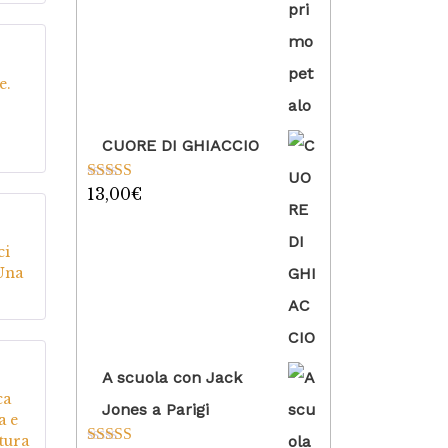
5
su
e.
CUORE DI GHIACCIO
13,00
€
Valutato
5.00
su 5
5
su
ci
 Una
A scuola con Jack
5
su
ca
Jones a Parigi
a e
tura