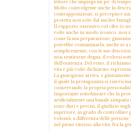
lettore che impiega un po’ di tempo 
Molto coinvolgente anche la descriz
contrapposizione, si percepisce sin 
protetta non solo dal nucleo famigli
Il rapporto ossessivo col cibo (o n
volte anche in modo ironico, non si 
come la sua preparazione, giustament
potrebbe contaminarla, anche se a u
semplicemente, con le sue descrizion
non sentirsene degna, il volersi sot
dell’esistenza. Del resto, il richia
vita è più volte dichiarato espressa
La guarigione arriva, e giustamente
il quale la protagonista si riavvicina
conservando la propria personalità,
Importante sottolineare che la pro
artificialmente una banale simpatia d
sono duri e precisi, il giudizio sug
superiore, in grado di controllare 
volontà, a differenza delle persone
nel pieno ritorno alla vita, fra la g