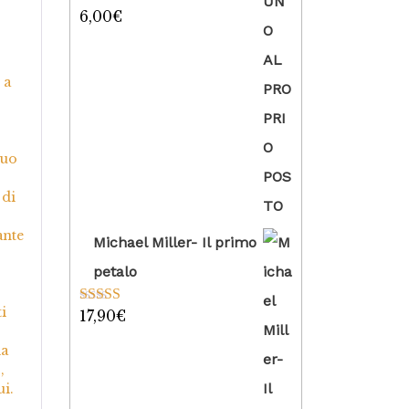
6,00
€
Valutato
5.00
su 5
 a
suo
 di
ante
Michael Miller- Il primo
petalo
i
17,90
€
Valutato
5.00
su 5
ia
,
ui.