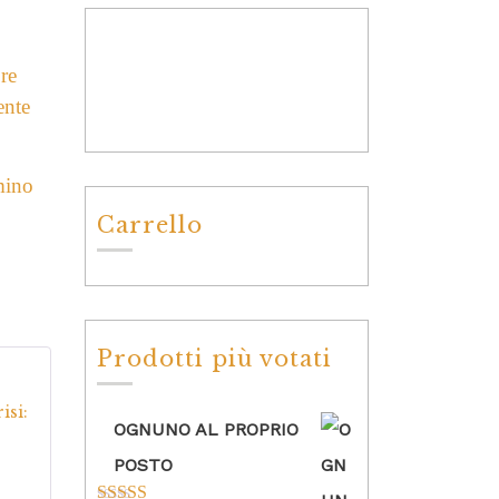
pre
ente
mino
Carrello
Prodotti più votati
5
su
isi:
OGNUNO AL PROPRIO
POSTO