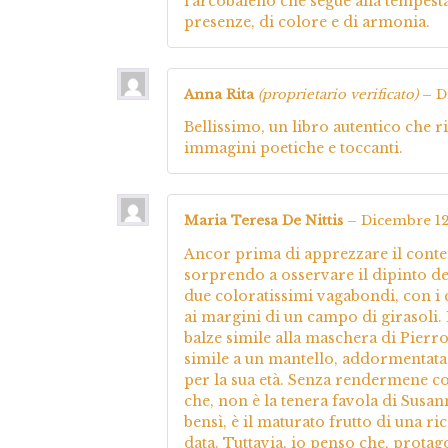
l’arcobaleno che segue alla tempesta
presenze, di colore e di armonia.
Anna Rita
(proprietario verificato)
–
D
Bellissimo, un libro autentico che 
immagini poetiche e toccanti.
Maria Teresa De Nittis
–
Dicembre 12
Ancor prima di apprezzare il conte
sorprendo a osservare il dipinto dell
due coloratissimi vagabondi, con i c
ai margini di un campo di girasoli. L
balze simile alla maschera di Pierr
simile a un mantello, addormentata s
per la sua età. Senza rendermene co
che, non è la tenera favola di Susan
bensì, è il maturato frutto di una r
data. Tuttavia, io penso che, protago