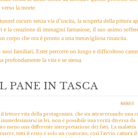
 verso la morte.
unnel oscuro senza via d’uscita, la scoperta della pittura a
ri e la creazione di immagini fantasiose, il suo animo soffer
 un corpo che ora è pronto a una meravigliosa rinascita.
i suoi familiari, Ester percorre un lungo e difficoltoso cam
a profondamente la vita e se stessa.
IL PANE IN TASCA
Valutato
 lettore vita della protagonista, che sta attraversando una cr
5
 immedesimarsi in lei, non è possibile una verità diversa da
anto meno una differente interpretazione dei fatti. La malattia
sere, tutti il resto è solo un contorno; così l’avvio cattura il