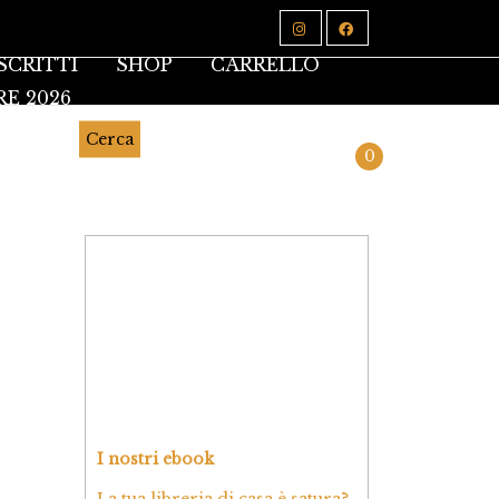
SCRITTI
SHOP
CARRELLO
RE 2026
Cerca
0
I nostri ebook
La tua libreria di casa è satura?