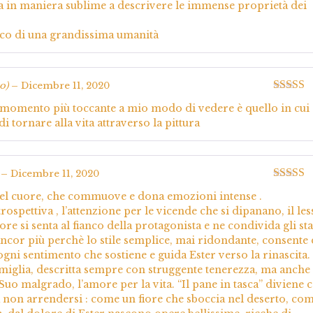
ita in maniera sublime a descrivere le immense proprietà dei
ico di una grandissima umanità
o)
–
Dicembre 11, 2020
Valutato
Il momento più toccante a mio modo di vedere è quello in cui 
5
di tornare alla vita attraverso la pittura
–
Dicembre 11, 2020
Valutato
 nel cuore, che commuove e dona emozioni intense .
5
rospettiva , l’attenzione per le vicende che si dipanano, il les
ore si senta al fianco della protagonista e ne condivida gli sta
ncor più perchè lo stile semplice, mai ridondante, consente 
gni sentimento che sostiene e guida Ester verso la rinascita.
famiglia, descritta sempre con struggente tenerezza, ma anche
. Suo malgrado, l’amore per la vita. “Il pane in tasca” diviene 
a non arrendersi : come un fiore che sboccia nel deserto, co