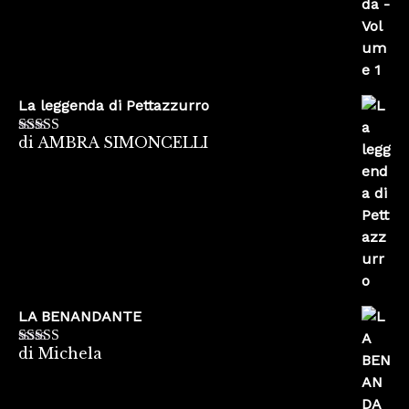
La leggenda di Pettazzurro
di AMBRA SIMONCELLI
Valutato
5
su
5
LA BENANDANTE
di Michela
Valutato
5
su
5