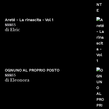
Areté - La rinascita - Vol 1
di Elric
Valutato
5
su
5
OGNUNO AL PROPRIO POSTO
di Eleonora
Valutato
5
su
5