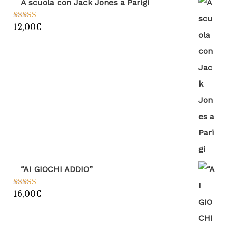
A scuola con Jack Jones a Parigi
12,00
€
Valutato
5.00
su 5
“AI GIOCHI ADDIO”
16,00
€
Valutato
5.00
su 5