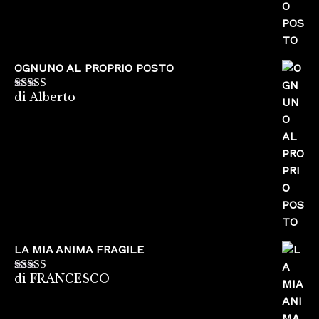
OGNUNO AL PROPRIO POSTO
di Alberto
Valutato
5
su
5
LA MIA ANIMA FRAGILE
di FRANCESCO
Valutato
5
su
5