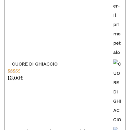
CUORE DI GHIACCIO
13,00
€
Valutato
5.00
su 5