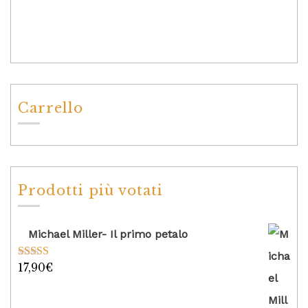
Carrello
Prodotti più votati
Michael Miller- Il primo petalo
17,90
€
Valutato
5.00
su 5