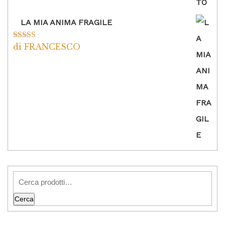
LA MIA ANIMA FRAGILE
di FRANCESCO
Valutato
5
su
5
Cerca