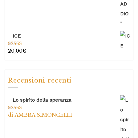
ICE
20,00
€
Valutato
5.00
su 5
Recensioni recenti
Lo spirito della speranza
di AMBRA SIMONCELLI
Valutato
5
su
5