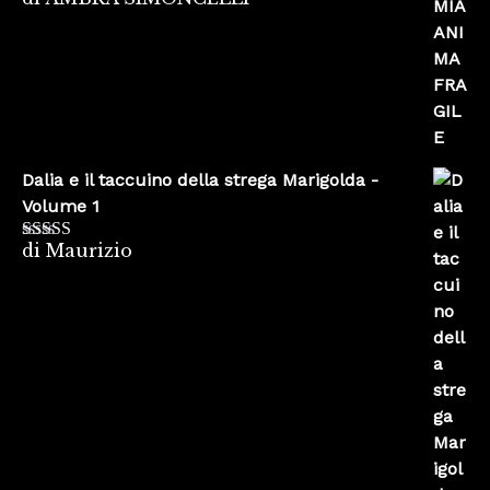
Valutato
5
su
5
Dalia e il taccuino della strega Marigolda -
Volume 1
di Maurizio
Valutato
4
su 5