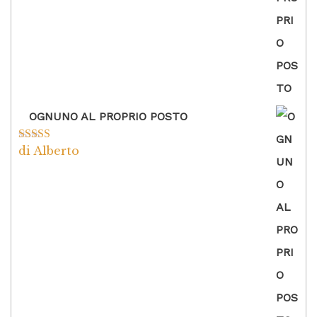
OGNUNO AL PROPRIO POSTO
di Alberto
Valutato
5
su
5