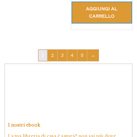
su 5
AGGIUNGI AL
CARRELLO
1
2
3
4
5
→
I nostri ebook
La tua libreria di casa è satura? non sai più dove