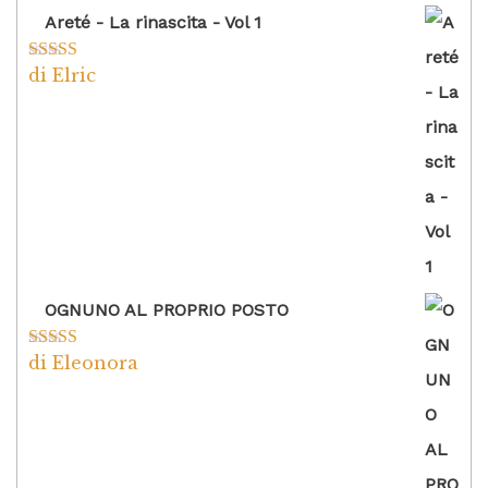
Areté - La rinascita - Vol 1
di Elric
Valutato
5
su
5
OGNUNO AL PROPRIO POSTO
di Eleonora
Valutato
5
su
5