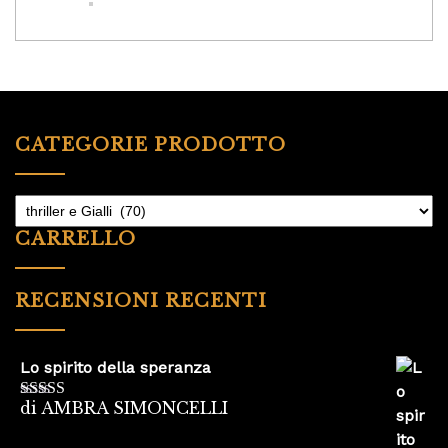
CATEGORIE PRODOTTO
CARRELLO
RECENSIONI RECENTI
Lo spirito della speranza
di AMBRA SIMONCELLI
Valutato
5
su
5