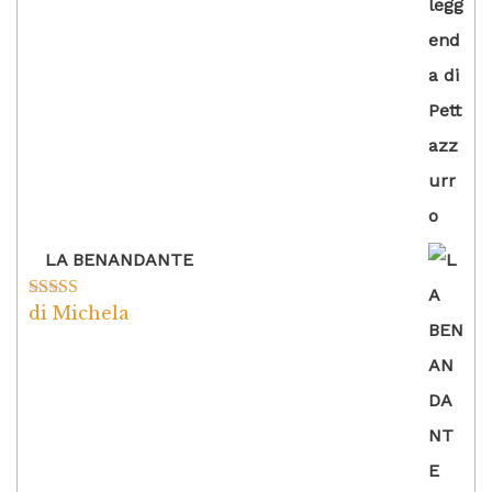
5
LA BENANDANTE
di Michela
Valutato
5
su
5