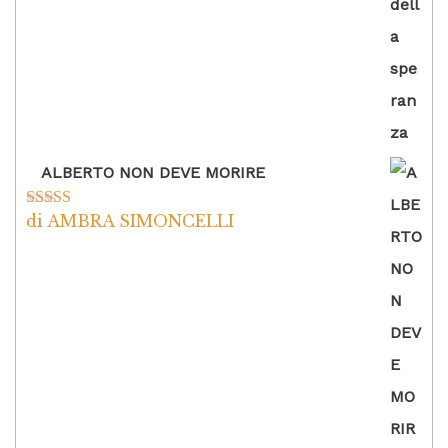
ALBERTO NON DEVE MORIRE
di AMBRA SIMONCELLI
Valutato
5
su
5