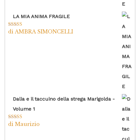
LA MIA ANIMA FRAGILE
di AMBRA SIMONCELLI
Valutato
5
su
5
Dalia e il taccuino della strega Marigolda -
Volume 1
di Maurizio
Valutato
4
su 5