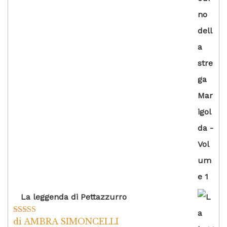
La leggenda di Pettazzurro
di AMBRA SIMONCELLI
Valutato
5
su