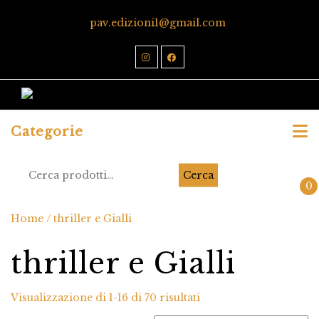
pav.edizioni1@gmail.com
Categorie
Cerca
0
Home
/ thriller e Gialli
thriller e Gialli
Visualizzazione di 1-16 di 70 risultati