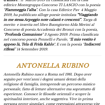
editrice Montegrappa Concorso TI LASCIO con la poesia
“
Fiammeggia l’alba
”. Con la casa Editrice Pav 4 Maggio
2019, ha pubblicato silloge poesie intitolata
“Viaggiando
in me stessa Arpeggio note calanti e crescenti”
. Targa di
merito e inserita nel libro Buongiorno Alda Merini al
Concorso di poesia Accademia dei Bronzi con la poesia,
“
Profonda Comunione
” 3 Agosto 2019. Prima classificata
nel concorso poesia Pennelli e Parole, “
Il mio vestito è
appeso là, Tela di Frida Kahlo
“, E
con la poesia “
Indiscreti
riflessi
” 14 Settembre 2019.
ANTONELLA RUBINO
Antonella Rubino nasce a Roma nel 1981. Dopo aver
seguito per vent’anni i dogmi umani dettati della
religione di famiglia, intraprende un percorso mistico
personale, fatto di letture alternative ma soprattutto di
esperienze. Conosce le filosofie orientali e scopre la
spiritualità interiore, anche soggettiva. Vive in prima
persona prove singolari, come regressioni attraverso vite