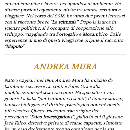
attualmente vive e lavora, occupandosi di ambiente. Ha
diverse passioni equamente divise tra lettura, scrittura e
viaggiare. Nel corso del 2018, ha vinto due premi letterari
con il racconto breve “
La scimmia
”. Dopo la laurea in
scienze politiche, si è occupato di cooperazione allo
sviluppo, viaggiando tra Portogallo e Mozambico. Dalle
esperienze di uno di questi viaggi trae origine il racconto
“
Maputo
”.
ANDREA MURA
Nato a Cagliari nel 1961, Andrea Mura ha iniziato da
bambino a scrivere racconti e fiabe.
Ora è alla
pubblicazione del sesto racconto. Ha spaziato su vari
generi: La fiaba “per bambini cresciuti”, il fantasy storico,
fantasy biologico e il thriller psicologico nonché quello
più classico.
Questo racconto trae origine dal
precedente
“Falco Investigations”
, giallo in cui il giovane
Jack Falco, detective privato di scarse capacità, s’imbatte
in un caso decisamente troppo complesso per la sua