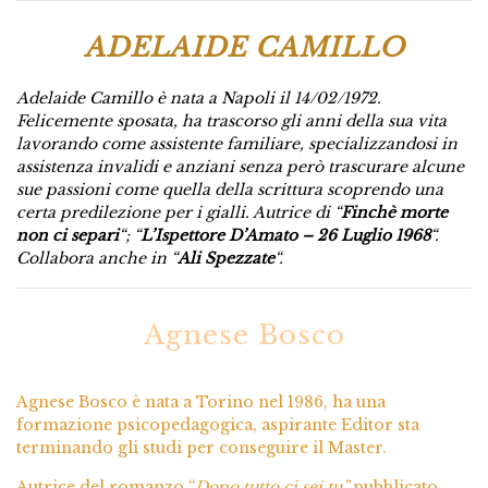
ADEL
AIDE CAMILLO
Adelaide Camillo è nata a Napoli il 14/02/1972.
Felicemente sposata, ha trascorso gli anni della sua vita
lavorando come assistente familiare, specializzandosi in
assistenza invalidi e anziani senza però trascurare alcune
sue passioni come quella della scrittura scoprendo una
certa predilezione per i gialli. Autrice di “
Finchè morte
non ci separi
“; “
L’Ispettore D’Amato – 26 Luglio 1968
“.
Collabora anche in “
Ali Spezzate
“.
Agnese Bosco
Agnese Bosco è nata a Torino nel 1986, ha una
formazione psicopedagogica, aspirante Editor sta
terminando gli studi per conseguire il Master.
Autrice del romanzo “
Dopo tutto ci sei tu”
pubblicato