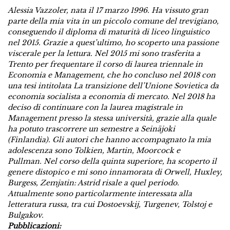
Alessia Vazzoler, nata il 17 marzo 1996. Ha vissuto gran
parte della mia vita in un piccolo comune del trevigiano,
conseguendo il diploma di maturità di liceo linguistico
nel 2015.
Grazie a
quest’ultimo, ho scoperto una passione
viscerale per la lettura.
Nel 2015 mi sono trasferita a
Trento per frequentare il corso di laurea triennale in
Economia e Management, che ho concluso nel 2018 con
una tesi intitolata La transizione dell’Unione Sovietica da
economia socialista a economia di mercato. Nel 2018 ha
deciso di continuare con la laurea magistrale in
Management presso la stessa università, grazie alla quale
ha potuto trascorrere un semestre a Seinäjoki
(Finlandia).
Gli autori che hanno accompagnato la mia
adolescenza sono Tolkien, Martin, Moorcock e
Pullman.
Nel corso della quinta superiore, ha scoperto il
genere distopico e mi sono innamorata di Orwell,
Huxley,
Burgess, Zemjatin: Astrid risale a quel periodo.
Attualmente sono particolarmente interessata alla
letteratura russa, tra cui Dostoevskij, Turgenev, Tolstoj e
Bulgakov.
Pubblicazioni: