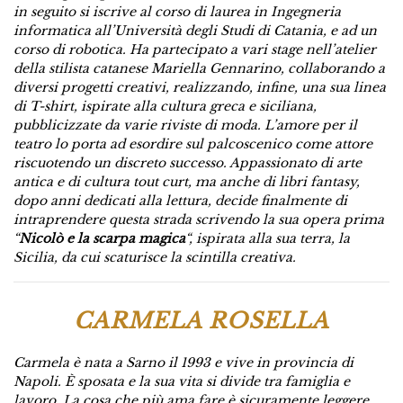
in seguito si iscrive al corso di laurea in Ingegneria
informatica all’Università degli Studi di Catania, e ad un
corso di robotica. Ha partecipato a vari stage nell’atelier
della stilista catanese Mariella Gennarino, collaborando a
diversi progetti creativi, realizzando, infine, una sua linea
di T-shirt, ispirate alla cultura greca e siciliana,
pubblicizzate da varie riviste di moda. L’amore per il
teatro lo porta ad esordire sul palcoscenico come attore
riscuotendo un discreto successo. Appassionato di arte
antica e di cultura tout curt, ma anche di libri fantasy,
dopo anni dedicati alla lettura, decide finalmente di
intraprendere questa strada scrivendo la sua opera prima
“
Nicolò e la scarpa magica
“, ispirata alla sua terra, la
Sicilia, da cui scaturisce la scintilla creativa.
CARMELA ROSELLA
Carmela è nata a Sarno il 1993 e vive in provincia di
Napoli. È sposata e la sua vita si divide tra famiglia e
lavoro. La cosa che più ama fare è sicuramente leggere,