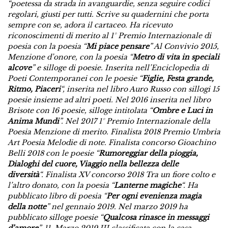
“poetessa da strada in avanguardie, senza seguire codici
regolari, giusti per tutti. Scrive su quadernini che porta
sempre con se, adora il cartaceo. Ha ricevuto
riconoscimenti di merito al 1° Premio Internazionale di
poesia con la poesia “
Mi piace pensare
” Al Convivio 2015,
Menzione d’onore, con la poesia “
Metro di vita in speciali
alcove
” e silloge di poesie.
Inserita nell’Enciclopedia di
Poeti Contemporanei con le poesie “
Figlie, Festa grande,
Ritmo, Piaceri
“, inserita nel libro Auro Russo con sillogi 15
poesie insieme ad altri poeti. Nel 2016 inserita nel libro
Brisote con 16 poesie, silloge intitolata “
Ombre e Luci in
Anima Mundi
”. Nel 2017 1° Premio Internazionale della
Poesia Menzione di merito. Finalista 2018 Premio Umbria
Art Poesia Melodie di note. Finalista concorso Gioachino
Belli 2018 con le poesie “
Rumoreggiar della pioggia,
Dialoghi del cuore, Viaggio nella bellezza delle
diversità
“.
Finalista XV concorso 2018 Tra un fiore colto e
l’altro donato, con la poesia “
Lanterne magiche
“. Ha
pubblicato libro di poesia “
Per ogni evenienza magia
della notte
” nel gennaio 2019.
Nel marzo 2019 ha
pubblicato silloge poesie “
Qualcosa rinasce in messaggi
d’amore
”. 11 Marzo 2019 III classificata con la casa