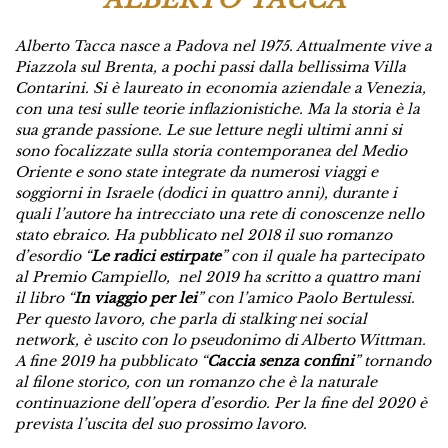
Alberto Tacca nasce a Padova nel 1975. Attualmente vive a
Piazzola sul Brenta, a pochi passi dalla bellissima Villa
Contarini. Si è laureato in economia aziendale a Venezia,
con una tesi sulle teorie inflazionistiche. Ma la storia è la
sua grande passione. Le sue letture negli ultimi anni si
sono focalizzate sulla storia contemporanea del Medio
Oriente e sono state integrate da numerosi viaggi e
soggiorni in Israele (dodici in quattro anni), durante i
quali l’autore ha intrecciato una rete di conoscenze nello
stato ebraico. Ha pubblicato nel 2018 il suo romanzo
d’esordio “
Le radici estirpate
” con il quale ha partecipato
al Premio Campiello, nel 2019 ha scritto a quattro mani
il libro “
In viaggio per lei
” con l’amico Paolo Bertulessi.
Per questo lavoro, che parla di stalking nei social
network, è uscito con lo pseudonimo di Alberto Wittman.
A fine 2019 ha pubblicato “
Caccia senza confini
” tornando
al filone storico, con un romanzo che è la naturale
continuazione dell’opera d’esordio. Per la fine del 2020 è
prevista l’uscita del suo prossimo lavoro.