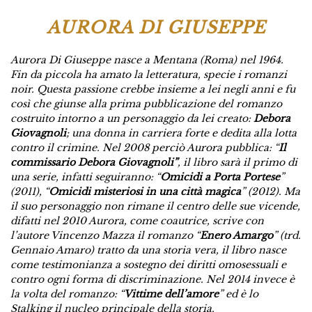
AURORA DI GIUSEPPE
Aurora Di Giuseppe nasce a Mentana (Roma) nel 1964.
Fin da piccola ha amato la letteratura, specie i romanzi
noir. Questa passione crebbe insieme a lei negli anni e fu
così che giunse alla prima pubblicazione del romanzo
costruito intorno a un personaggio da lei creato:
Debora
Giovagnoli
; una donna in carriera forte e dedita alla lotta
contro il crimine. Nel 2008 perciò Aurora pubblica: “
Il
commissario Debora Giovagnoli”
, il libro sarà il primo di
una serie, infatti seguiranno: “
Omicidi a Porta Portese
”
(2011), “
Omicidi misteriosi in una città magica
” (2012). Ma
il suo personaggio non rimane il centro delle sue vicende,
difatti nel 2010 Aurora, come coautrice, scrive con
l’autore Vincenzo Mazza il romanzo “
Enero Amargo
” (trd.
Gennaio Amaro) tratto da una storia vera, il libro nasce
come testimonianza a sostegno dei diritti omosessuali e
contro ogni forma di discriminazione. Nel 2014 invece è
la volta del romanzo: “
Vittime dell’amore
” ed è lo
Stalking il nucleo principale della storia.