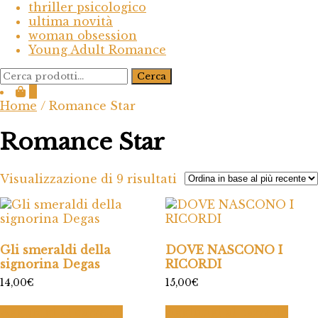
thriller psicologico
ultima novità
woman obsession
Young Adult Romance
Cerca:
Cerca
0
Home
/ Romance Star
Romance Star
Ordina
Visualizzazione di 9 risultati
in
base
al
più
recente
Gli smeraldi della
DOVE NASCONO I
signorina Degas
RICORDI
14,00
€
15,00
€
Aggiungi al carrello
Aggiungi al carrello