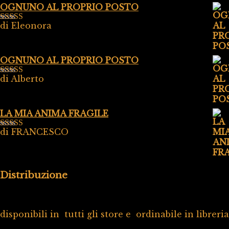
OGNUNO AL PROPRIO POSTO
di Eleonora
Valutato
5
su
5
OGNUNO AL PROPRIO POSTO
di Alberto
Valutato
5
su
5
LA MIA ANIMA FRAGILE
di FRANCESCO
Valutato
5
su
5
Distribuzione
disponibili in tutti gli store e ordinabile in libreria