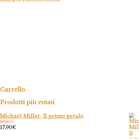
Carrello
Prodotti più votati
Michael Miller- Il primo petalo
17,90
€
Valutato
5.00
su 5