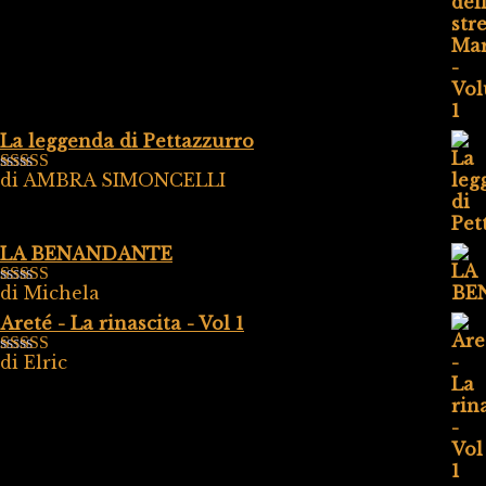
su 5
La leggenda di Pettazzurro
di AMBRA SIMONCELLI
Valutato
5
su
5
LA BENANDANTE
di Michela
Valutato
5
su
5
Areté - La rinascita - Vol 1
di Elric
Valutato
5
su
5