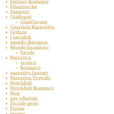
Fantasy Romance
Filastrocche
Fumetto
Giallopav
GiallOscuro
Giustizia Riparativa
Grifoni
i tascabili
mondo distopico
Mondo Incantato
Favole
Narrativa
erotico
Romance
narrativa fantasy
Narrativa Teatrale
NewAdult
NewAdult Romance
Noir
pav edizioni
Piccole perle
Poesia
promo