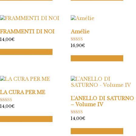
FRAMMENTI DI NOI
Amélie
14,00
€
Valutato
16,90
€
5.00
Aggiungi al carrello
su 5
Aggiungi al carrello
LA CURA PER ME
L’ANELLO DI SATURNO
– Volume IV
Valutato
14,00
€
5.00
su 5
Valutato
Aggiungi al carrello
14,00
€
5.00
su 5
Aggiungi al carrello