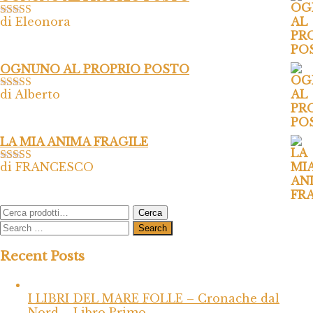
di Eleonora
Valutato
5
su
5
OGNUNO AL PROPRIO POSTO
di Alberto
Valutato
5
su
5
LA MIA ANIMA FRAGILE
di FRANCESCO
Valutato
5
su
5
Cerca:
Cerca
Recent Posts
I LIBRI DEL MARE FOLLE – Cronache dal
Nord – Libro Primo