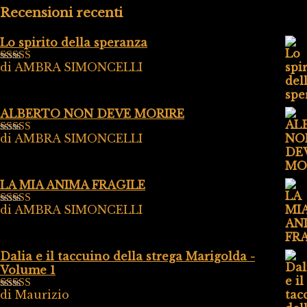
Recensioni recenti
Lo spirito della speranza
di AMBRA SIMONCELLI
Valutato
5
su
5
ALBERTO NON DEVE MORIRE
di AMBRA SIMONCELLI
Valutato
5
su
5
LA MIA ANIMA FRAGILE
di AMBRA SIMONCELLI
Valutato
5
su
5
Dalia e il taccuino della strega Marigolda -
Volume 1
di Maurizio
Valutato
4