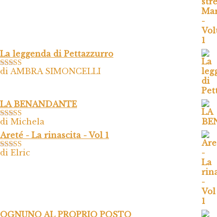
La leggenda di Pettazzurro
di AMBRA SIMONCELLI
Valutato
5
su
5
LA BENANDANTE
di Michela
Valutato
5
su
5
Areté - La rinascita - Vol 1
di Elric
Valutato
5
su
5
OGNUNO AL PROPRIO POSTO