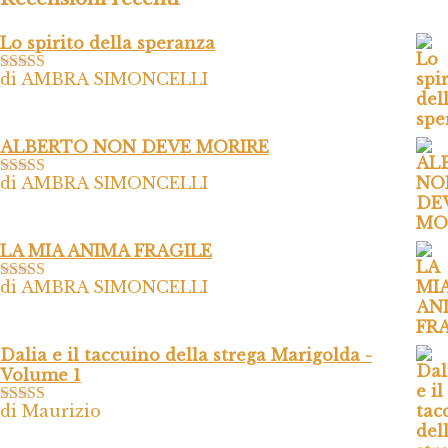
Lo spirito della speranza
di AMBRA SIMONCELLI
Valutato
5
su
5
ALBERTO NON DEVE MORIRE
di AMBRA SIMONCELLI
Valutato
5
su
5
LA MIA ANIMA FRAGILE
di AMBRA SIMONCELLI
Valutato
5
su
5
Dalia e il taccuino della strega Marigolda -
Volume 1
di Maurizio
Valutato
4
su 5