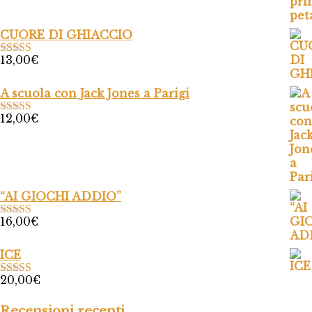
CUORE DI GHIACCIO
13,00
€
Valutato
5.00
su 5
A scuola con Jack Jones a Parigi
12,00
€
Valutato
5.00
su 5
“AI GIOCHI ADDIO”
16,00
€
Valutato
5.00
su 5
ICE
20,00
€
Valutato
5.00
su 5
Recensioni recenti