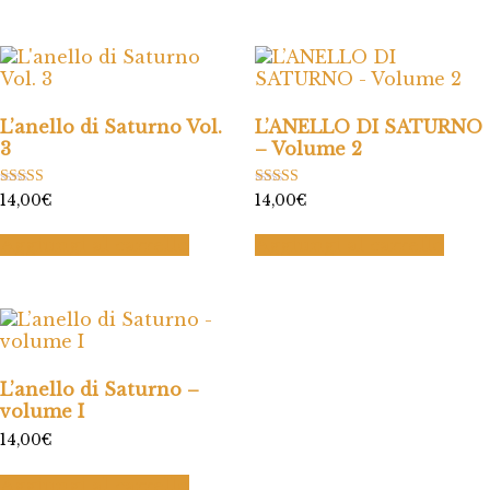
L’anello di Saturno Vol.
L’ANELLO DI SATURNO
3
– Volume 2
Valutato
Valutato
14,00
€
14,00
€
5.00
5.00
su 5
su 5
Aggiungi al carrello
Aggiungi al carrello
L’anello di Saturno –
volume I
14,00
€
Aggiungi al carrello