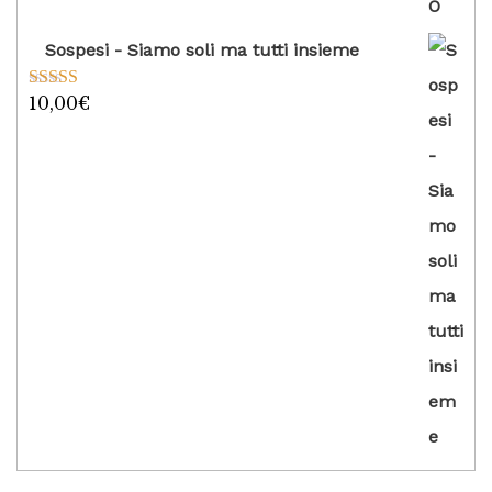
Sospesi - Siamo soli ma tutti insieme
10,00
€
Valutato
5.00
su 5