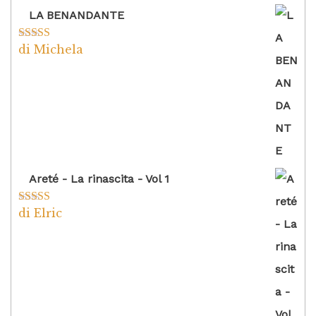
LA BENANDANTE
di Michela
Valutato
5
su
5
Areté - La rinascita - Vol 1
di Elric
Valutato
5
su
5