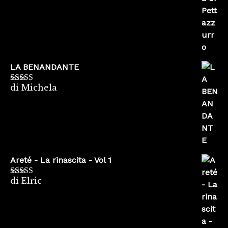
LA BENANDANTE
di Michela
Valutato
5
su
5
Areté - La rinascita - Vol 1
di Elric
Valutato
5
su
5