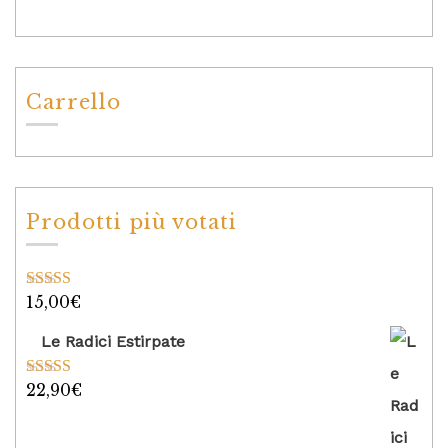
Carrello
Prodotti più votati
15,00
€
Valutato
5.00
su 5
Le Radici Estirpate
22,90
€
Valutato
5.00
su 5