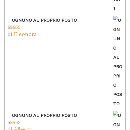
OGNUNO AL PROPRIO POSTO
di Eleonora
Valutato
5
su
5
OGNUNO AL PROPRIO POSTO
di Alberto
Valutato
5
su