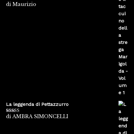
di Maurizio
Valutato
4
su 5
La leggenda di Pettazzurro
di AMBRA SIMONCELLI
Valutato
5
su
5