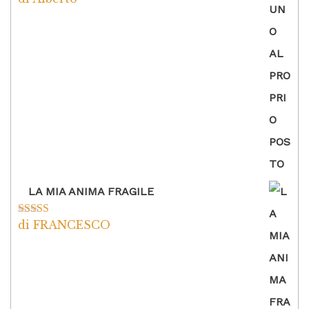
5
LA MIA ANIMA FRAGILE
di FRANCESCO
Valutato
5
su
5