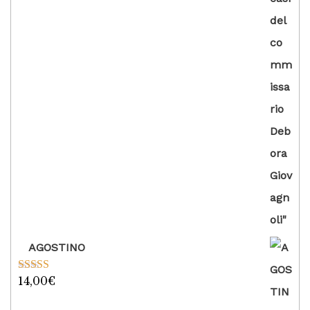
AGOSTINO
14,00
€
Valutato
5.00
su 5