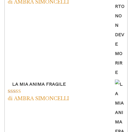
di AMBRA SIMONCELLI
Valutato
5
su
5
LA MIA ANIMA FRAGILE
di AMBRA SIMONCELLI
Valutato
5
su
5