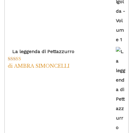
La leggenda di Pettazzurro
di AMBRA SIMONCELLI
Valutato
5
su
5