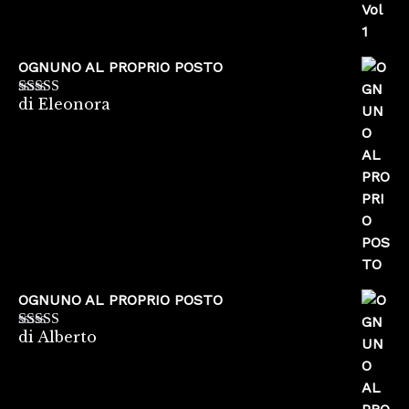
OGNUNO AL PROPRIO POSTO
di Eleonora
Valutato
5
su
5
OGNUNO AL PROPRIO POSTO
di Alberto
Valutato
5
su
5