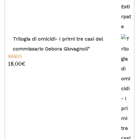
Trilogia di omicidi- I primi tre casi del
commissario Debora Giovagnoli"
18,00
€
Valutato
5.00
su 5