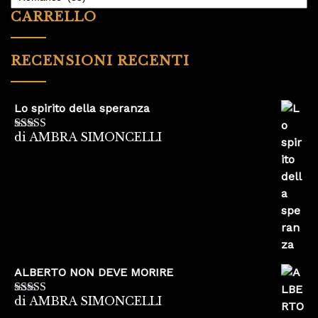
CARRELLO
RECENSIONI RECENTI
Lo spirito della speranza
di AMBRA SIMONCELLI
Valutato
5
su
5
ALBERTO NON DEVE MORIRE
di AMBRA SIMONCELLI
Valutato
5
su
5