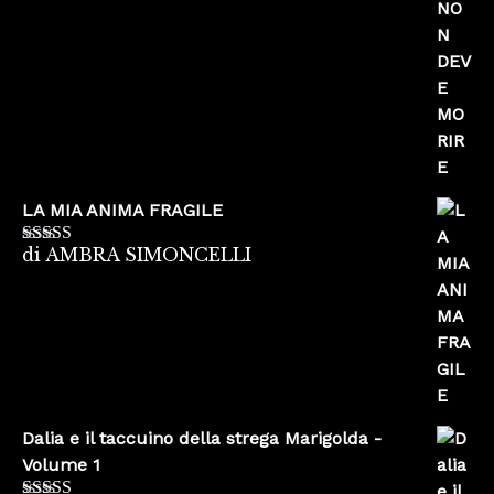
LA MIA ANIMA FRAGILE
di AMBRA SIMONCELLI
Valutato
5
su
5
Dalia e il taccuino della strega Marigolda -
Volume 1