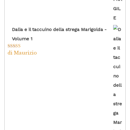
Dalia e il taccuino della strega Marigolda -
Volume 1
di Maurizio
Valutato
4
su 5