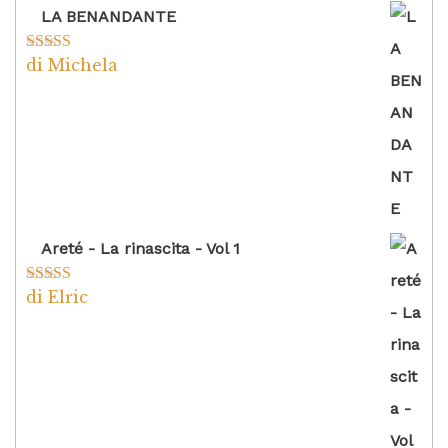
LA BENANDANTE
di Michela
Valutato
5
su
5
Areté - La rinascita - Vol 1
di Elric
Valutato
5
su
5