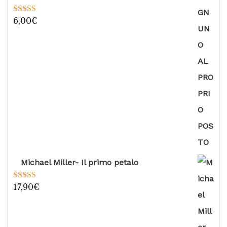
6,00
€
Valutato
5.00
su 5
Michael Miller- Il primo petalo
17,90
€
Valutato
5.00
su 5