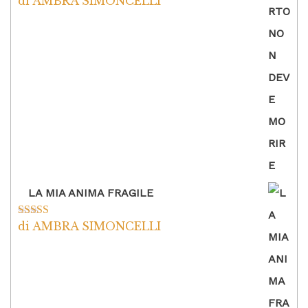
di AMBRA SIMONCELLI
Valutato
5
su
5
LA MIA ANIMA FRAGILE
di AMBRA SIMONCELLI
Valutato
5
su
5