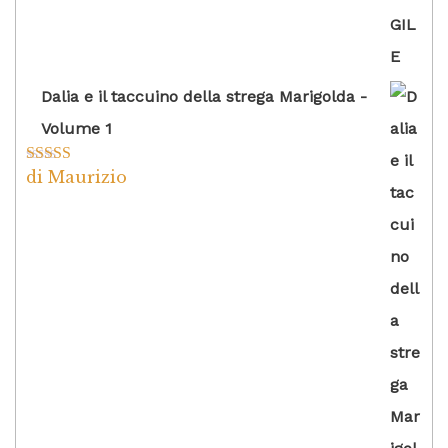
Dalia e il taccuino della strega Marigolda -
Volume 1
di Maurizio
Valutato
4
su 5