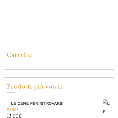
Carrello
Prodotti più votati
LE CENE PER RITROVARSI
15,00
€
Valutato
5.00