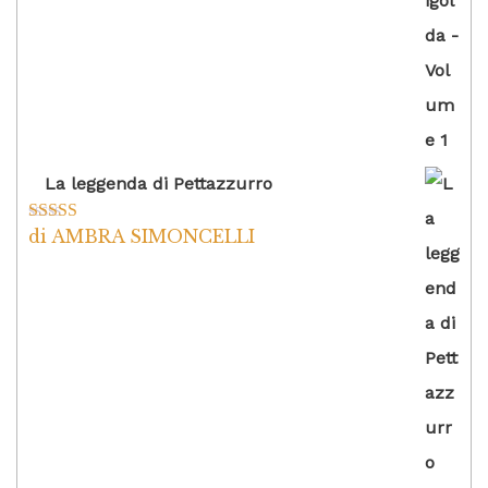
La leggenda di Pettazzurro
di AMBRA SIMONCELLI
Valutato
5
su
5