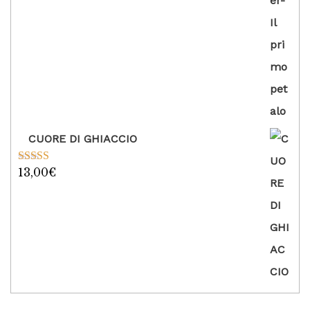
CUORE DI GHIACCIO
13,00
€
Valutato
5.00
su 5