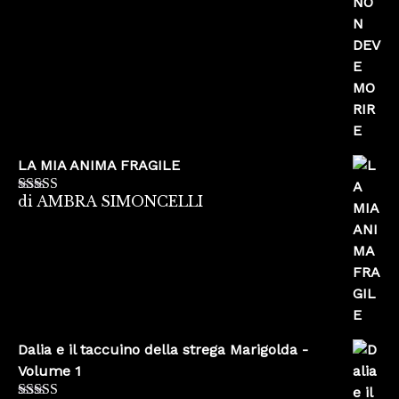
LA MIA ANIMA FRAGILE
di AMBRA SIMONCELLI
Valutato
5
su
5
Dalia e il taccuino della strega Marigolda -
Volume 1