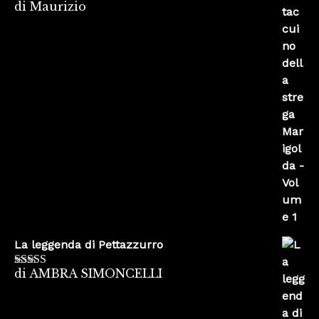
di Maurizio
Valutato
4
su 5
La leggenda di Pettazzurro
di AMBRA SIMONCELLI
Valutato
5
su
5