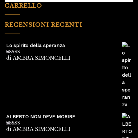
CARRELLO
RECENSIONI RECENTI
Lo spirito della speranza
di AMBRA SIMONCELLI
Valutato
5
su
5
ALBERTO NON DEVE MORIRE
di AMBRA SIMONCELLI
Valutato
5
su
5