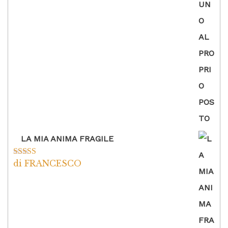
5
LA MIA ANIMA FRAGILE
di FRANCESCO
Valutato
5
su
5