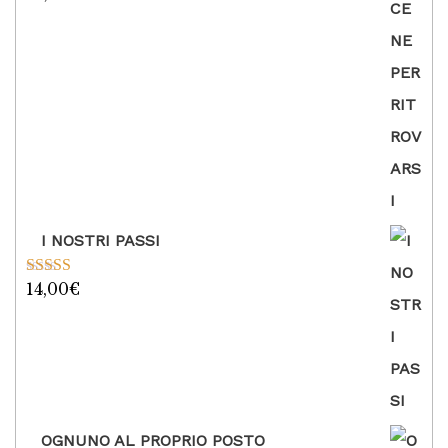
su 5
I NOSTRI PASSI
14,00
€
Valutato
5.00
su 5
OGNUNO AL PROPRIO POSTO