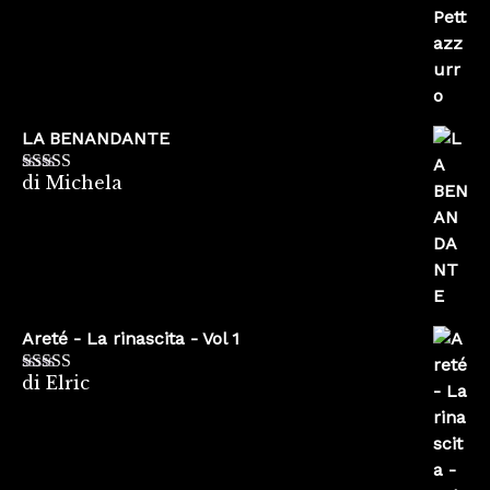
LA BENANDANTE
di Michela
Valutato
5
su
5
Areté - La rinascita - Vol 1
di Elric
Valutato
5
su
5