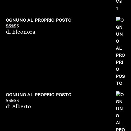
OGNUNO AL PROPRIO POSTO
di Eleonora
Valutato
5
su
5
OGNUNO AL PROPRIO POSTO
di Alberto
Valutato
5
su
5