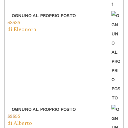
OGNUNO AL PROPRIO POSTO
di Eleonora
Valutato
5
su
5
OGNUNO AL PROPRIO POSTO
di Alberto
Valutato
5
su
5