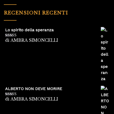
RECENSIONI RECENTI
Lo spirito della speranza
di AMBRA SIMONCELLI
Valutato
5
su
5
ALBERTO NON DEVE MORIRE
di AMBRA SIMONCELLI
Valutato
5
su
5