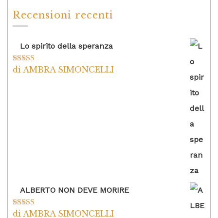
Recensioni recenti
Lo spirito della speranza
di AMBRA SIMONCELLI
Valutato
5
su
5
ALBERTO NON DEVE MORIRE
di AMBRA SIMONCELLI
Valutato
5
su