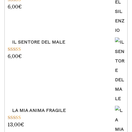
6,00
€
Valutato
5.00
su 5
IL SENTORE DEL MALE
6,00
€
Valutato
5.00
su 5
LA MIA ANIMA FRAGILE
13,00
€
Valutato
5.00
su 5