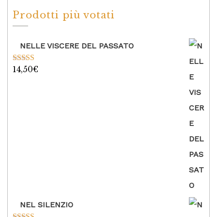
Prodotti più votati
NELLE VISCERE DEL PASSATO
14,50
€
Valutato
5.00
su 5
NEL SILENZIO