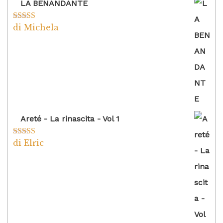
LA BENANDANTE
di Michela
Valutato
5
su
5
Areté - La rinascita - Vol 1
di Elric
Valutato
5
su
5