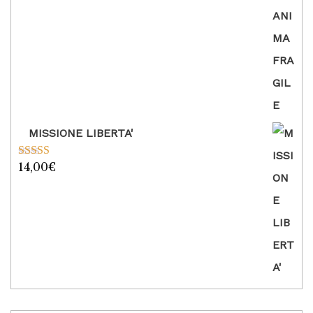
MISSIONE LIBERTA'
14,00
€
Valutato
5.00
su 5