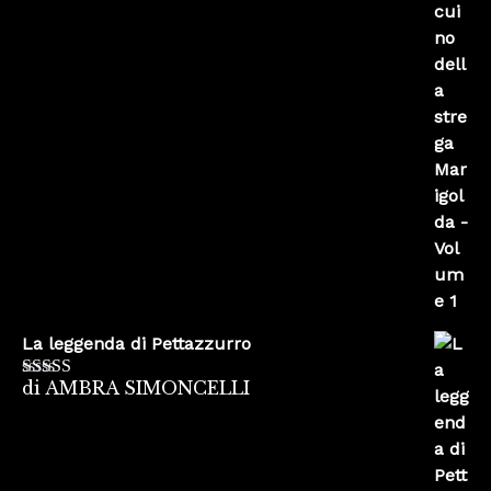
La leggenda di Pettazzurro
di AMBRA SIMONCELLI
Valutato
5
su
5