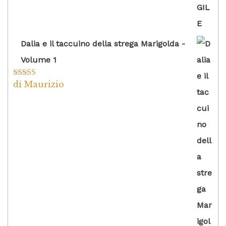
Dalia e il taccuino della strega Marigolda -
Volume 1
di Maurizio
Valutato
4
su 5