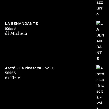
LA BENANDANTE
di Michela
Valutato
5
su
5
Areté - La rinascita - Vol 1
di Elric
Valutato
5
su
5