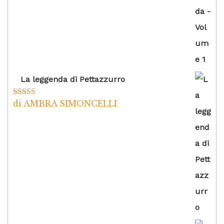
La leggenda di Pettazzurro
di AMBRA SIMONCELLI
Valutato
5
su
5