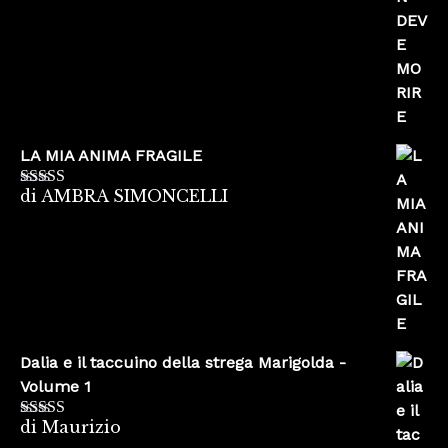
LA MIA ANIMA FRAGILE
di AMBRA SIMONCELLI
Valutato
5
su
5
Dalia e il taccuino della strega Marigolda -
Volume 1
di Maurizio
Valutato
4
su 5