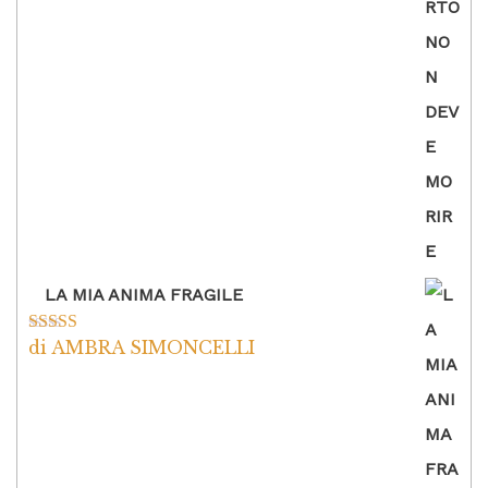
5
LA MIA ANIMA FRAGILE
di AMBRA SIMONCELLI
Valutato
5
su
5