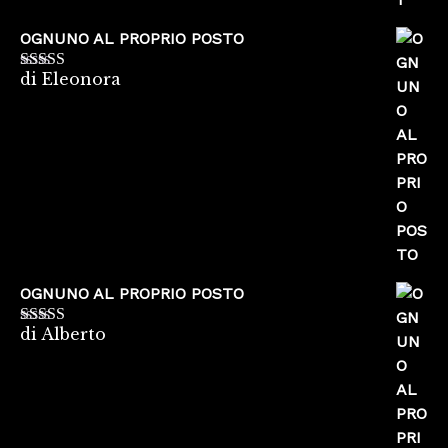
OGNUNO AL PROPRIO POSTO
di Eleonora
Valutato
5
su
5
OGNUNO AL PROPRIO POSTO
di Alberto
Valutato
5
su
5