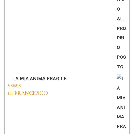
LA MIA ANIMA FRAGILE
di FRANCESCO
Valutato
5
su
5