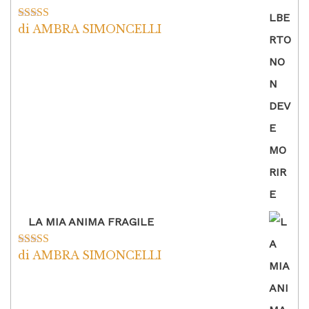
di AMBRA SIMONCELLI
Valutato
5
su
5
LA MIA ANIMA FRAGILE
di AMBRA SIMONCELLI
Valutato
5
su
5