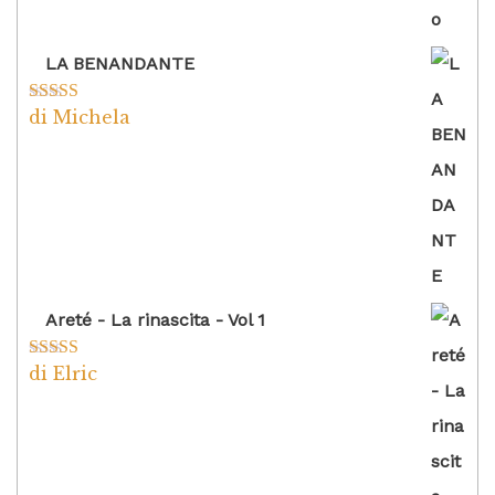
LA BENANDANTE
di Michela
Valutato
5
su
5
Areté - La rinascita - Vol 1
di Elric
Valutato
5
su
5