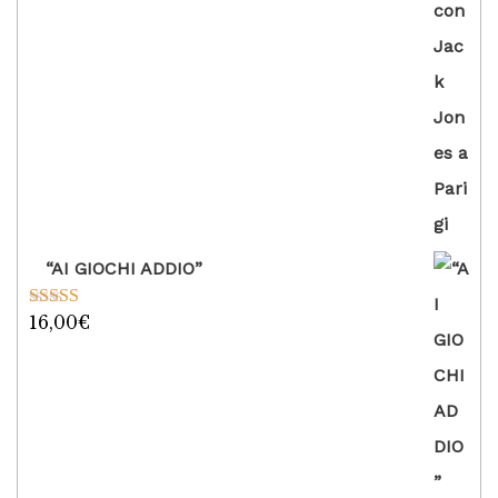
“AI GIOCHI ADDIO”
16,00
€
Valutato
5.00
su 5