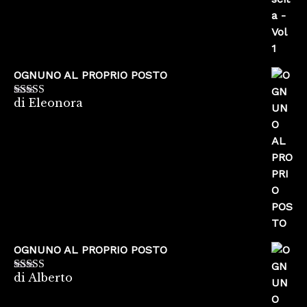
OGNUNO AL PROPRIO POSTO
di Eleonora
Valutato
5
su
5
OGNUNO AL PROPRIO POSTO
di Alberto
Valutato
5
su
5