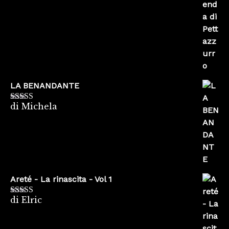
LA BENANDANTE
di Michela
Valutato
5
su
5
Areté - La rinascita - Vol 1
di Elric
Valutato
5
su
5