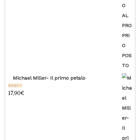
Michael Miller- Il primo petalo
17,90
€
Valutato
5.00
su 5