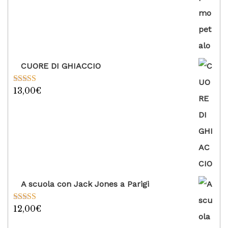
CUORE DI GHIACCIO
13,00
€
Valutato
5.00
su 5
A scuola con Jack Jones a Parigi
12,00
€
Valutato
5.00
su 5