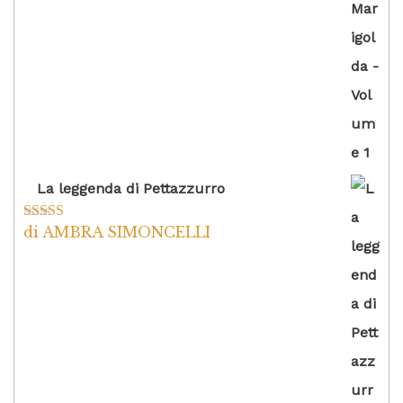
La leggenda di Pettazzurro
di AMBRA SIMONCELLI
Valutato
5
su
5