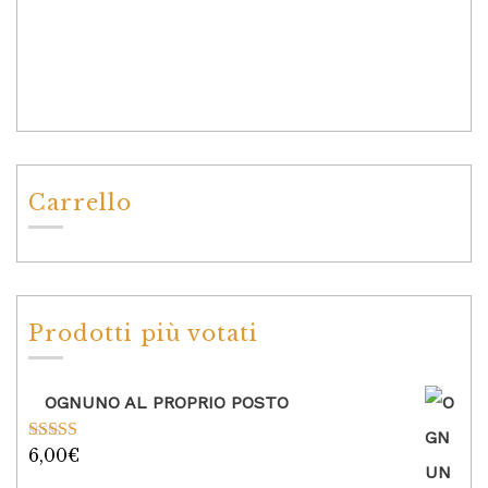
Carrello
Prodotti più votati
OGNUNO AL PROPRIO POSTO
6,00
€
Valutato
5.00
su 5