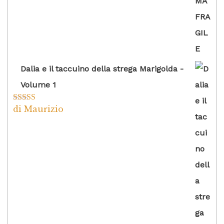
Dalia e il taccuino della strega Marigolda -
Volume 1
di Maurizio
Valutato
4
su 5