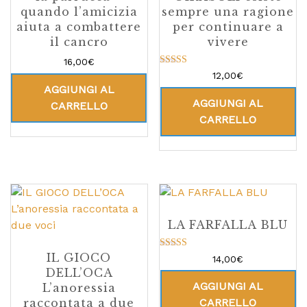
quando l’amicizia
sempre una ragione
aiuta a combattere
per continuare a
il cancro
vivere
16,00
€
Valutato
12,00
€
5.00
AGGIUNGI AL
su 5
AGGIUNGI AL
CARRELLO
CARRELLO
LA FARFALLA BLU
IL GIOCO
Valutato
14,00
€
4.67
DELL’OCA
su 5
AGGIUNGI AL
L’anoressia
raccontata a due
CARRELLO