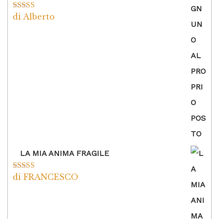
di Alberto
Valutato
5
su
5
LA MIA ANIMA FRAGILE
di FRANCESCO
Valutato
5
su
5