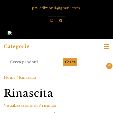
pav.edizioni1@gmail.com
Categorie
Cerca
0
Home
/ Rinascita
Rinascita
Visualizzazione di 8 risultati