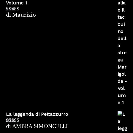
Volume 1
di Maurizio
Valutato
4
su 5
La leggenda di Pettazzurro
di AMBRA SIMONCELLI
Valutato
5
su
5