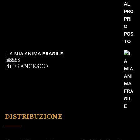
LA MIA ANIMA FRAGILE
di FRANCESCO
Valutato
5
su
5
DISTRIBUZIONE