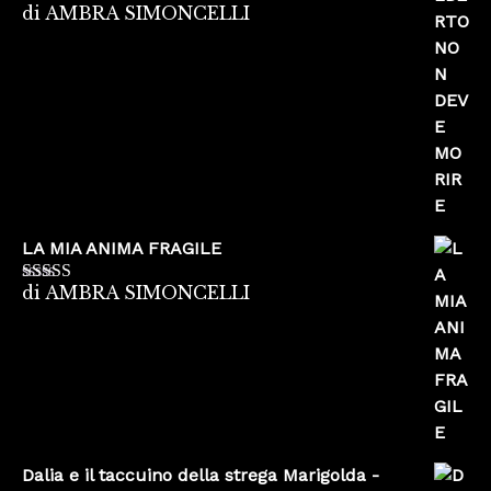
di AMBRA SIMONCELLI
Valutato
5
su
5
LA MIA ANIMA FRAGILE
di AMBRA SIMONCELLI
Valutato
5
su
5
Dalia e il taccuino della strega Marigolda -