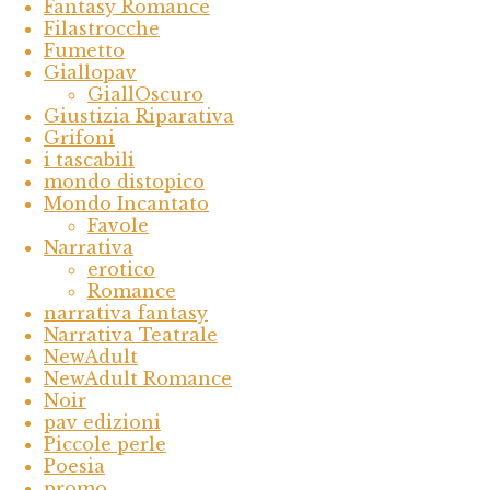
Fantasy Romance
Filastrocche
Fumetto
Giallopav
GiallOscuro
Giustizia Riparativa
Grifoni
i tascabili
mondo distopico
Mondo Incantato
Favole
Narrativa
erotico
Romance
narrativa fantasy
Narrativa Teatrale
NewAdult
NewAdult Romance
Noir
pav edizioni
Piccole perle
Poesia
promo