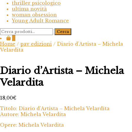
thriller psicologico
ultima novità
woman obsession
Young Adult Romance
Cerca:
Cerca
0
Home
/
pav edizioni
/ Diario d’Artista – Michela
Velardita
Diario d’Artista – Michela
Velardita
18,00
€
Titolo: Diario d’Artista – Michela Velardita
Autore: Michela Velardita
Opere: Michela Velardita