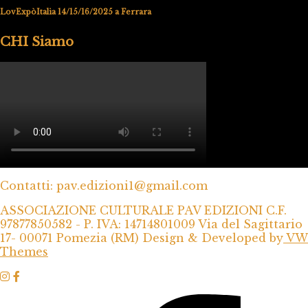
LovExpòItalia 14/15/16/2025 a Ferrara
CHI Siamo
Contatti: pav.edizioni1@gmail.com
ASSOCIAZIONE CULTURALE PAV EDIZIONI C.F.
97877850582 - P. IVA: 14714801009 Via del Sagittario
17- 00071 Pomezia (RM)
Design & Developed by
VW
Themes