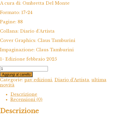
A cura di: Ombretta Del Monte
Formato: 17×24
Pagine: 88
Collana: Diario d’Artista
Cover Graphics: Claus Tamburini
Impaginazione: Claus Tamburini
1^ Edizione febbraio 2025
Diario
d'Artista
Aggiungi al carrello
-
Categorie:
pav edizioni
,
Diario d'Artista
,
ultima
Michela
novità
Velardita
quantità
Descrizione
Recensioni (0)
Descrizione