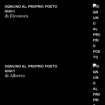
OGNUNO AL PROPRIO POSTO
di Eleonora
Valutato
5
su
5
OGNUNO AL PROPRIO POSTO
di Alberto
Valutato
5
su
5