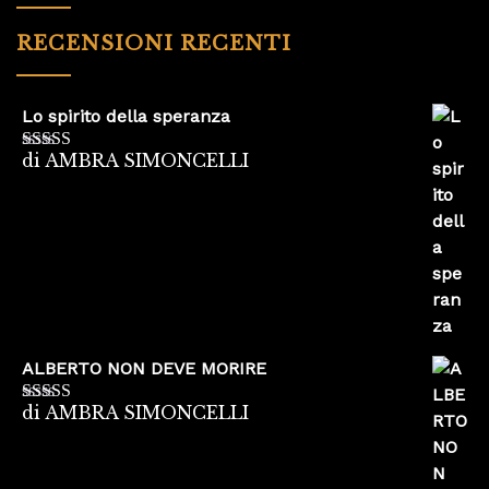
RECENSIONI RECENTI
Lo spirito della speranza
di AMBRA SIMONCELLI
Valutato
5
su
5
ALBERTO NON DEVE MORIRE
di AMBRA SIMONCELLI
Valutato
5
su
5