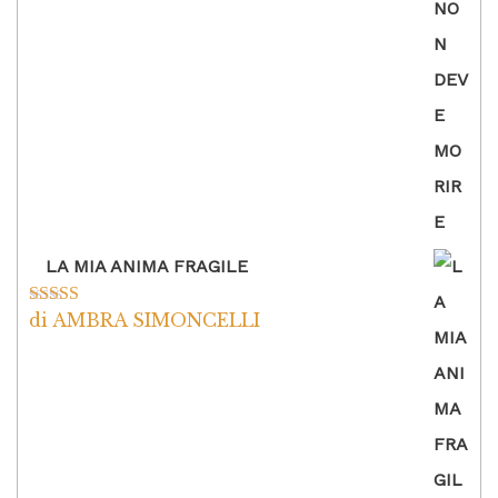
LA MIA ANIMA FRAGILE
di AMBRA SIMONCELLI
Valutato
5
su
5