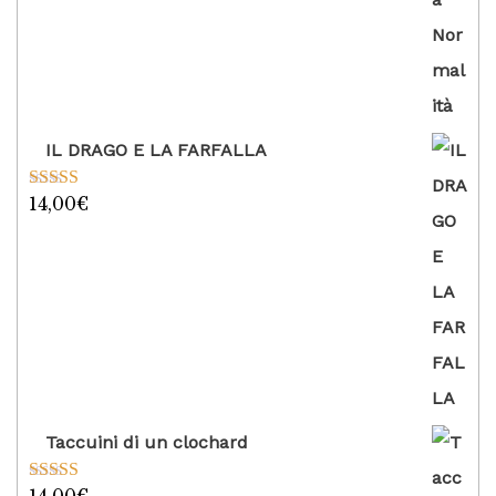
IL DRAGO E LA FARFALLA
14,00
€
Valutato
5.00
su 5
Taccuini di un clochard
Valutato
5.00