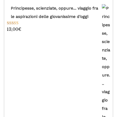
Principesse, scienziate, oppure... viaggio fra
le aspirazioni delle giovanissime d’oggi
13,00
€
Valutato
5.00
su 5