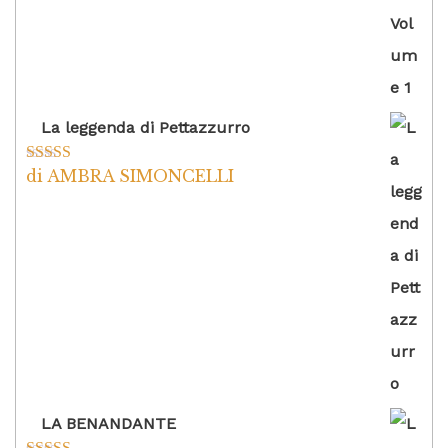
La leggenda di Pettazzurro
di AMBRA SIMONCELLI
Valutato
5
su
5
LA BENANDANTE