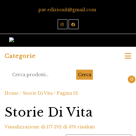
pav.edizioni1@gmail.com
Categorie
Cerca
0
Home
/
Storie Di Vita
/ Pagina 12
Storie Di Vita
Visualizzazione di 177-192 di 376 risultati