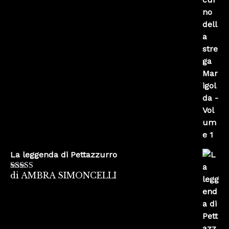
La leggenda di Pettazzurro
di AMBRA SIMONCELLI
Valutato
5
su
5