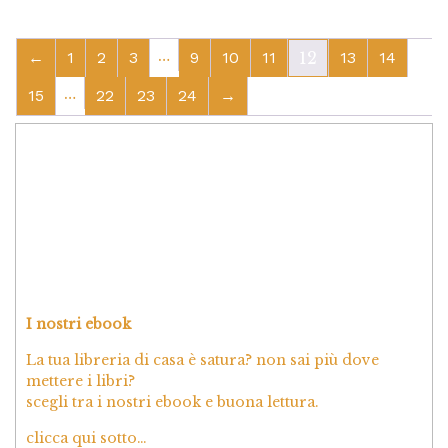
…
←
1
2
3
9
10
11
12
13
14
…
15
22
23
24
→
I nostri ebook
La tua libreria di casa è satura? non sai più dove
mettere i libri?
scegli tra i nostri ebook e buona lettura.
clicca qui sotto…