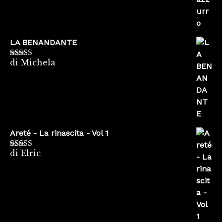
LA BENANDANTE
di Michela
Valutato
5
su
5
Areté - La rinascita - Vol 1
di Elric
Valutato
5
su
5