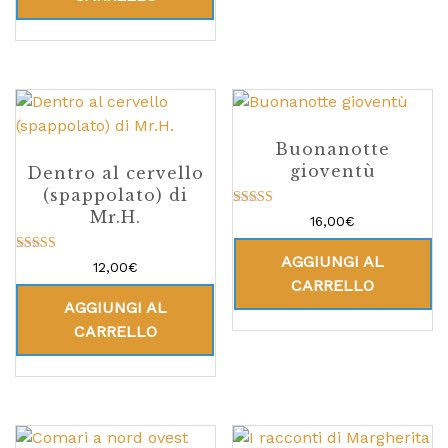
Buonanotte
gioventù
Dentro al cervello
(spappolato) di
Mr.H.
Valutato
16,00
€
5.00
su 5
AGGIUNGI AL
Valutato
12,00
€
5.00
CARRELLO
su 5
AGGIUNGI AL
CARRELLO