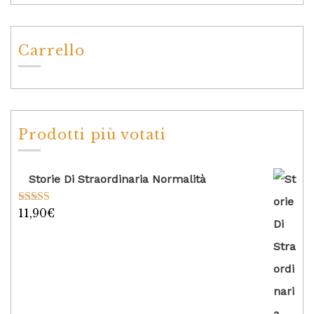
Carrello
Prodotti più votati
Storie Di Straordinaria Normalità
11,90
€
Valutato
5.00
su 5