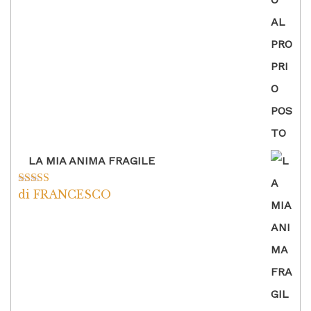
LA MIA ANIMA FRAGILE
di FRANCESCO
Valutato
5
su
5