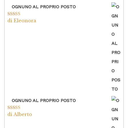
OGNUNO AL PROPRIO POSTO
di Eleonora
Valutato
5
su
5
OGNUNO AL PROPRIO POSTO
di Alberto
Valutato
5
su
5