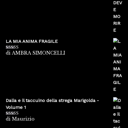
LA MIA ANIMA FRAGILE
di AMBRA SIMONCELLI
Valutato
5
su
5
Dalia e il taccuino della strega Marigolda -
Volume 1
di Maurizio
Valutato
4
su 5