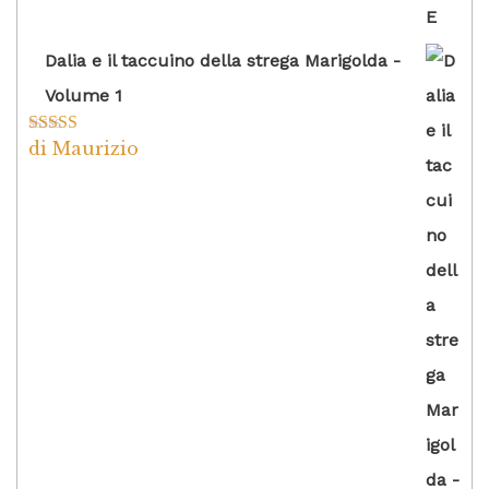
Dalia e il taccuino della strega Marigolda -
Volume 1
di Maurizio
Valutato
4
su 5