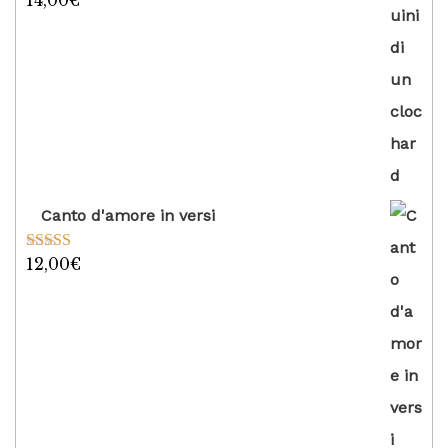
14,00
€
su 5
Canto d'amore in versi
12,00
€
Valutato
5.00
su 5