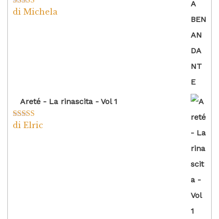
di Michela
Valutato
5
su
5
Areté - La rinascita - Vol 1
di Elric
Valutato
5
su
5