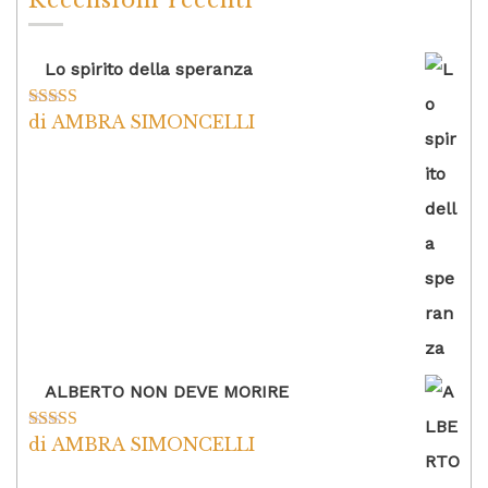
Recensioni recenti
Lo spirito della speranza
di AMBRA SIMONCELLI
Valutato
5
su
5
ALBERTO NON DEVE MORIRE
di AMBRA SIMONCELLI
Valutato
5
su
5