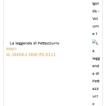
La leggenda di Pettazzurro
di AMBRA SIMONCELLI
Valutato
5
su
5