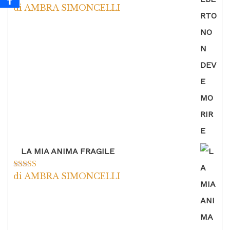
di AMBRA SIMONCELLI
Valutato
5
su
5
LA MIA ANIMA FRAGILE
di AMBRA SIMONCELLI
Valutato
5
su
5