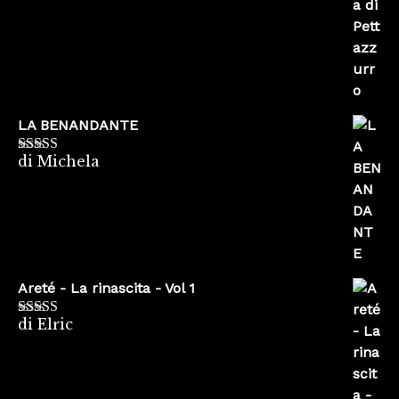
LA BENANDANTE
di Michela
Valutato
5
su
5
Areté - La rinascita - Vol 1
di Elric
Valutato
5
su
5