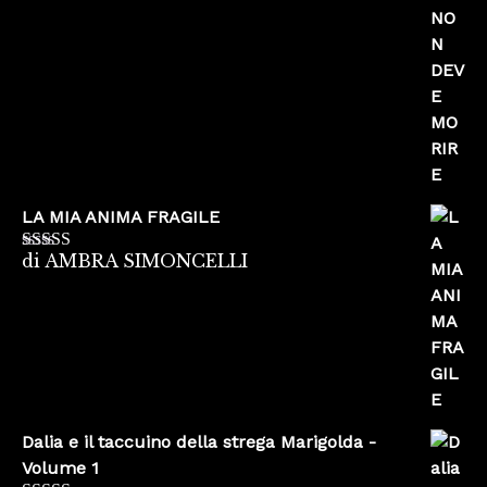
5
LA MIA ANIMA FRAGILE
di AMBRA SIMONCELLI
Valutato
5
su
5
Dalia e il taccuino della strega Marigolda -
Volume 1