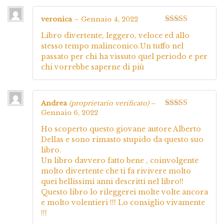
veronica
–
Gennaio 4, 2022
Valutato
4
Libro divertente, leggero, veloce ed allo
su 5
stesso tempo malinconico.Un tuffo nel
passato per chi ha vissuto quel periodo e per
chi vorrebbe saperne di più
Andrea
(proprietario verificato)
–
Gennaio 6, 2022
Valutato
5
su
5
Ho scoperto questo giovane autore Alberto
Dellas e sono rimasto stupido da questo suo
libro.
Un libro davvero fatto bene , coinvolgente
molto divertente che ti fa rivivere molto
quei bellissimi anni descritti nel libro!!
Questo libro lo rileggerei molte volte ancora
e molto volentieri !!! Lo consiglio vivamente
!!!