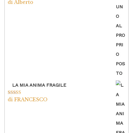
di Alberto
Valutato
5
su
5
LA MIA ANIMA FRAGILE
di FRANCESCO
Valutato
5
su
5