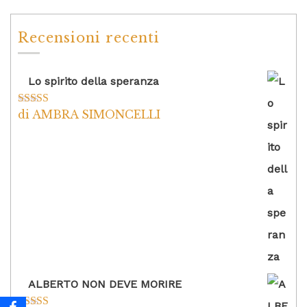
Recensioni recenti
Lo spirito della speranza
di AMBRA SIMONCELLI
Valutato
5
su
5
ALBERTO NON DEVE MORIRE