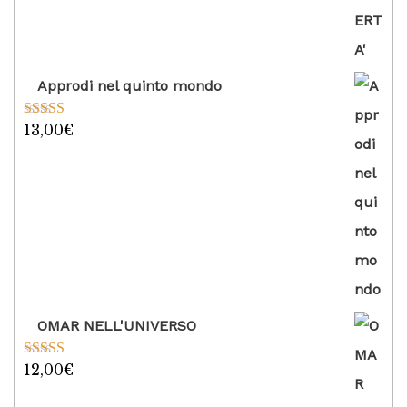
Approdi nel quinto mondo
13,00
€
Valutato
5.00
su 5
OMAR NELL'UNIVERSO
12,00
€
Valutato
5.00
su 5