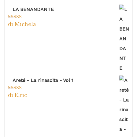
LA BENANDANTE
di Michela
Valutato
5
su
5
Areté - La rinascita - Vol 1
di Elric
Valutato
5
su
5