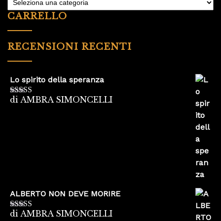
CARRELLO
RECENSIONI RECENTI
Lo spirito della speranza
di AMBRA SIMONCELLI
Valutato
5
su
5
ALBERTO NON DEVE MORIRE
di AMBRA SIMONCELLI
Valutato
5
su