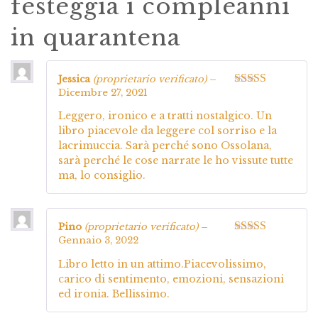
festeggia i compleanni
in quarantena
Jessica
(proprietario verificato)
–
Dicembre 27, 2021
Valutato
4
su 5
Leggero, ironico e a tratti nostalgico. Un
libro piacevole da leggere col sorriso e la
lacrimuccia. Sarà perché sono Ossolana,
sarà perché le cose narrate le ho vissute tutte
ma, lo consiglio.
Pino
(proprietario verificato)
–
Gennaio 3, 2022
Valutato
5
su
5
Libro letto in un attimo.Piacevolissimo,
carico di sentimento, emozioni, sensazioni
ed ironia. Bellissimo.