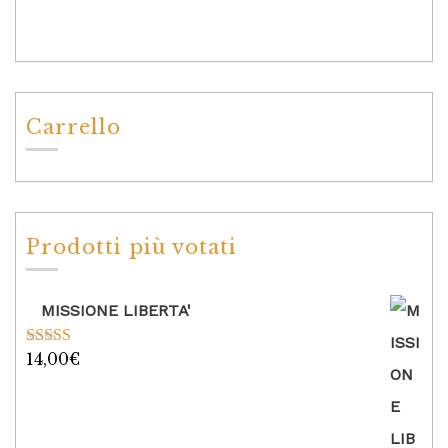
Carrello
Prodotti più votati
MISSIONE LIBERTA'
14,00
€
Valutato
5.00
su 5