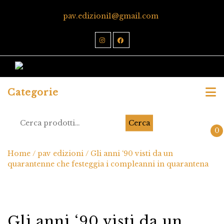
pav.edizioni1@gmail.com
Categorie
Cerca
0
Home
/
pav edizioni
/ Gli anni ‘90 visti da un
quarantenne che festeggia i compleanni in quarantena
Gli anni ‘90 visti da un