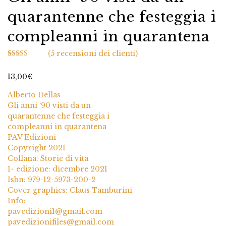
quarantenne che festeggia i
compleanni in quarantena
(
5
recensioni dei clienti)
5
Valutato
4.60
su 5 su
13,00
€
base di
recensioni
Alberto Dellas
Gli anni ‘90 visti da un
quarantenne che festeggia i
compleanni in quarantena
PAV Edizioni
Copyright 2021
Collana: Storie di vita
1^ edizione: dicembre 2021
Isbn: 979-12-5973-200-2
Cover graphics: Claus Tamburini
Info:
pavedizioni1@gmail.com
pavedizionifiles@gmail.com