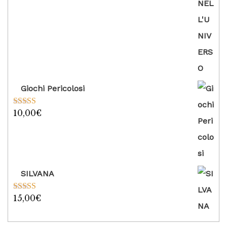
Giochi Pericolosi
10,00
€
Valutato
5.00
su 5
SILVANA
15,00
€
Valutato
5.00
su 5