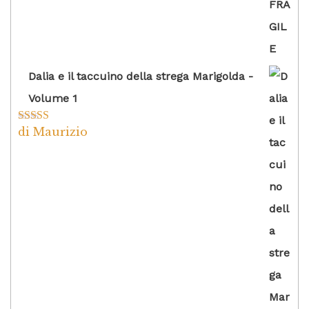
Dalia e il taccuino della strega Marigolda -
Volume 1
di Maurizio
Valutato
4
su 5