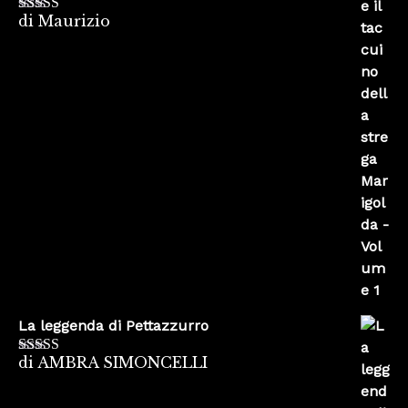
di Maurizio
Valutato
4
su 5
La leggenda di Pettazzurro
di AMBRA SIMONCELLI
Valutato
5
su
5