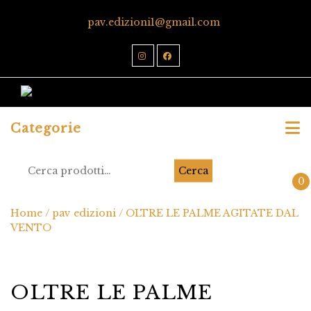
pav.edizioni1@gmail.com
Categorie
Cerca
0
Home
/
pav edizioni
/ OLTRE LE PALME AGITATE DAL
VENTO
OLTRE LE PALME