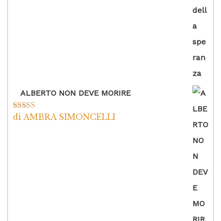
ALBERTO NON DEVE MORIRE
di AMBRA SIMONCELLI
Valutato
5
su
5