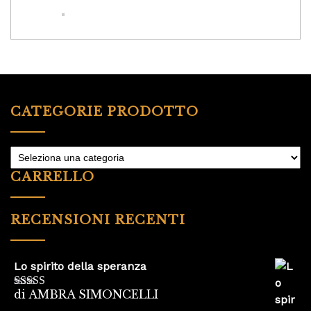
CATEGORIE PRODOTTO
CARRELLO
RECENSIONI RECENTI
Lo spirito della speranza
di AMBRA SIMONCELLI
Valutato
5
su
5