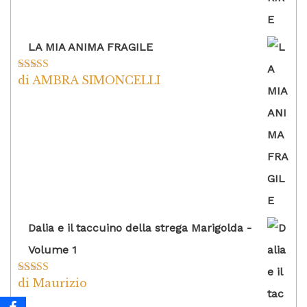
LA MIA ANIMA FRAGILE
di AMBRA SIMONCELLI
Valutato
5
su
5
Dalia e il taccuino della strega Marigolda -
Volume 1
di Maurizio
Valutato
4
su 5