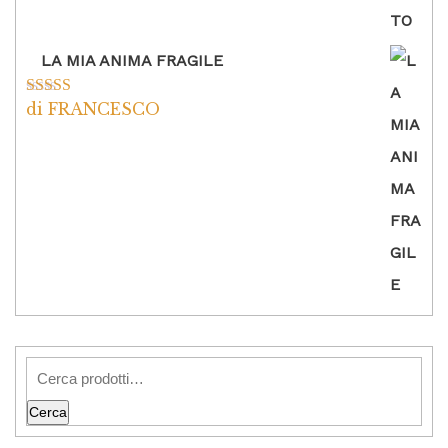
LA MIA ANIMA FRAGILE
di FRANCESCO
Valutato
5
su
5
Cerca