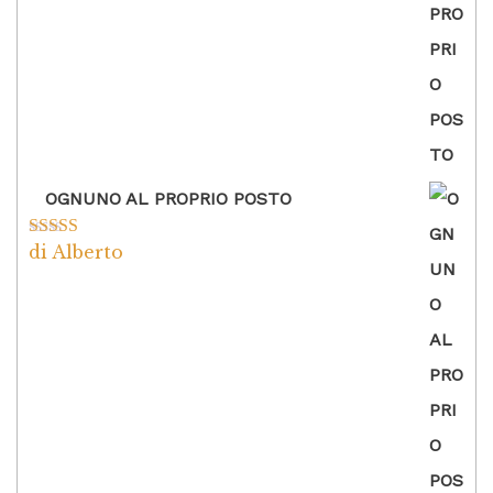
OGNUNO AL PROPRIO POSTO
di Alberto
Valutato
5
su
5