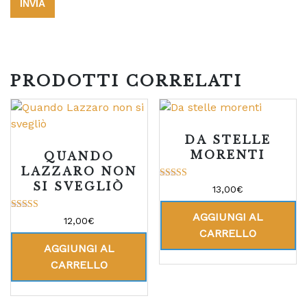
PRODOTTI CORRELATI
DA STELLE
MORENTI
QUANDO
LAZZARO NON
SI SVEGLIÒ
Valutato
13,00
€
5.00
su 5
AGGIUNGI AL
Valutato
12,00
€
5.00
CARRELLO
su 5
AGGIUNGI AL
CARRELLO