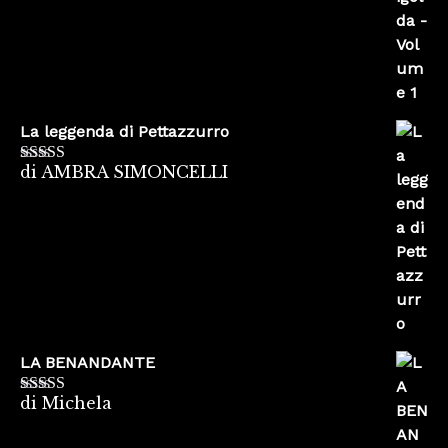
La leggenda di Pettazzurro
di AMBRA SIMONCELLI
Valutato
5
su
5
LA BENANDANTE
di Michela
Valutato
5
su
5