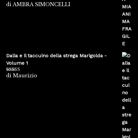
di AMBRA SIMONCELLI
Valutato
5
su
5
Dalia e il taccuino della strega Marigolda -
Volume 1
di Maurizio
Valutato
4
su 5