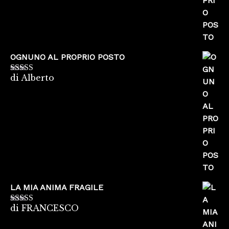
OGNUNO AL PROPRIO POSTO
di Alberto
Valutato
5
su
5
LA MIA ANIMA FRAGILE
di FRANCESCO
Valutato
5
su
5