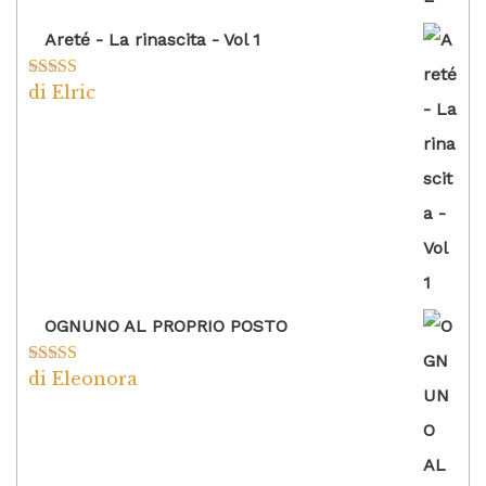
Areté - La rinascita - Vol 1
di Elric
Valutato
5
su
5
OGNUNO AL PROPRIO POSTO
di Eleonora
Valutato
5
su
5