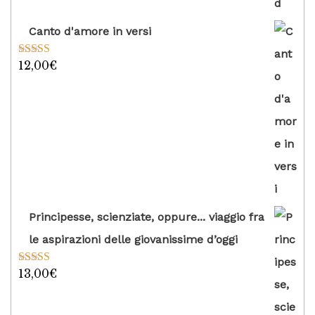
Canto d'amore in versi
12,00
€
Valutato
5.00
su 5
Principesse, scienziate, oppure... viaggio fra
le aspirazioni delle giovanissime d’oggi
13,00
€
Valutato
5.00
su 5