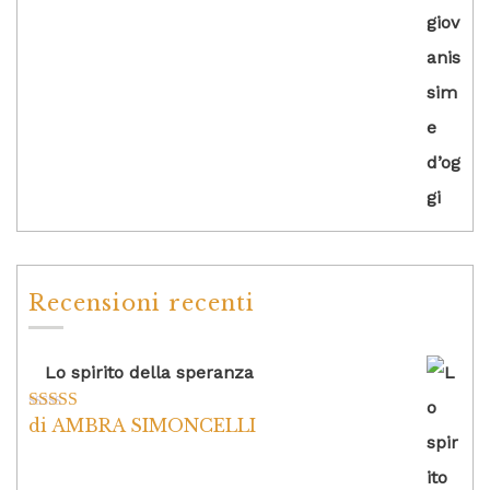
Recensioni recenti
Lo spirito della speranza
di AMBRA SIMONCELLI
Valutato
5
su
5