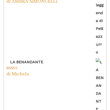
di AMBRA SIMONCELLI
Valutato
5
su
5
LA BENANDANTE
di Michela
Valutato
5
su
5