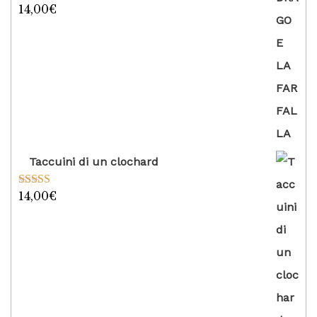
14,00
€
Valutato
5.00
su 5
Taccuini di un clochard
14,00
€
Valutato
5.00
su 5