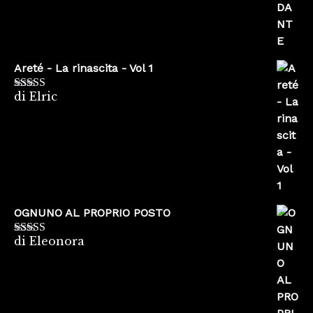
Areté - La rinascita - Vol 1
di Elric
Valutato
5
su
5
OGNUNO AL PROPRIO POSTO
di Eleonora
Valutato
5
su
5