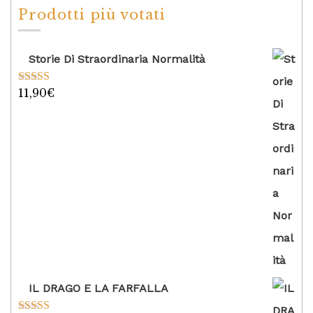
Prodotti più votati
Storie Di Straordinaria Normalità
11,90
€
Valutato
5.00
su 5
IL DRAGO E LA FARFALLA