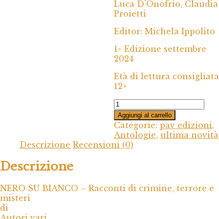
Luca D’Onofrio, Claudia
Proietti
Editor: Michela Ippolito
1^ Edizione settembre
2024
Età di lettura consigliata
12+
NERO
SU
Aggiungi al carrello
BIANCO
Categorie:
pav edizioni
,
-
Antologie
,
ultima novità
Racconti
Descrizione
Recensioni (0)
di
crimine,
Descrizione
terrore
e
NERO SU BIANCO – Racconti di crimine, terrore e
misteri
misteri
quantità
di
Autori vari