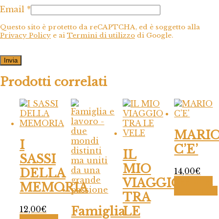
Email
*
Questo sito è protetto da reCAPTCHA, ed è soggetto alla
Privacy Policy
e ai
Termini di utilizzo
di Google.
Prodotti correlati
MARI
I
C’E’
IL
SASSI
MIO
14,00
€
DELLA
Aggiungi
VIAGGIO
MEMORIA
al carrello
TRA
12,00
€
Famiglia
LE