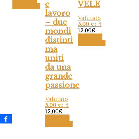
Aggiungi
e
VELE
al carrello
lavoro
Valutato
– due
5.00
su 5
mondi
12,00
€
Aggiungi
distinti
al carrello
ma
uniti
da una
grande
passione
Valutato
5.00
su 5
12,00
€
Aggiungi
al carrello