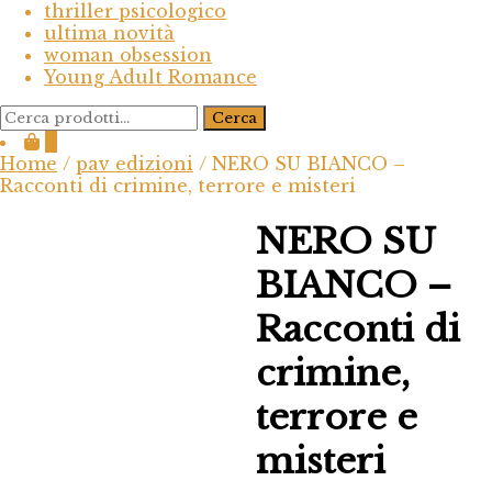
thriller psicologico
ultima novità
woman obsession
Young Adult Romance
Cerca:
Cerca
0
Home
/
pav edizioni
/ NERO SU BIANCO –
Racconti di crimine, terrore e misteri
NERO SU
BIANCO –
Racconti di
crimine,
terrore e
misteri