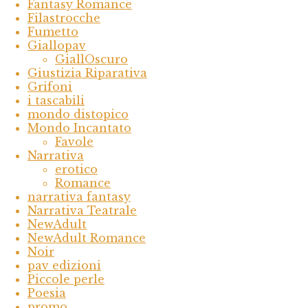
Fantasy Romance
Filastrocche
Fumetto
Giallopav
GiallOscuro
Giustizia Riparativa
Grifoni
i tascabili
mondo distopico
Mondo Incantato
Favole
Narrativa
erotico
Romance
narrativa fantasy
Narrativa Teatrale
NewAdult
NewAdult Romance
Noir
pav edizioni
Piccole perle
Poesia
promo