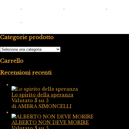
Categorie prodotto
Carrello
Recensioni recenti
Lo spirito della speranza
Valutato
5
su 5
di AMBRA SIMONCELLI
ALBERTO NON DEVE MORIRE
Valutato
5
su 5