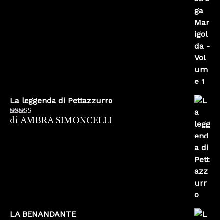
La leggenda di Pettazzurro
di AMBRA SIMONCELLI
Valutato
5
su
5
LA BENANDANTE