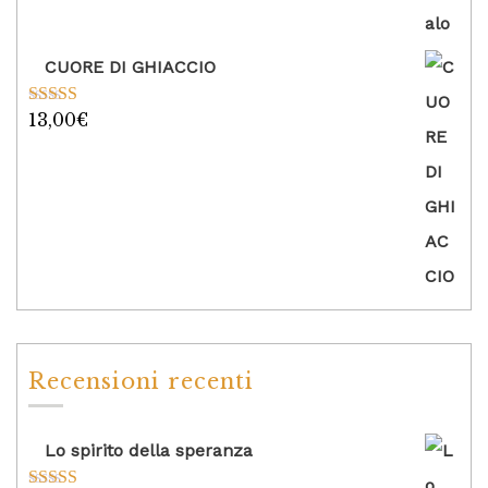
CUORE DI GHIACCIO
13,00
€
Valutato
5.00
su 5
Recensioni recenti
Lo spirito della speranza