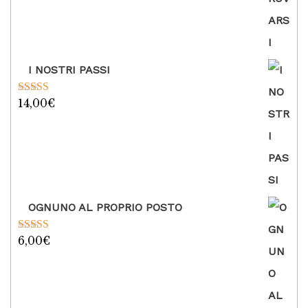
I NOSTRI PASSI
14,00
€
Valutato
5.00
su 5
OGNUNO AL PROPRIO POSTO
6,00
€
Valutato
5.00
su 5