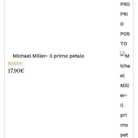
Michael Miller- Il primo petalo
17,90
€
Valutato
5.00
su 5