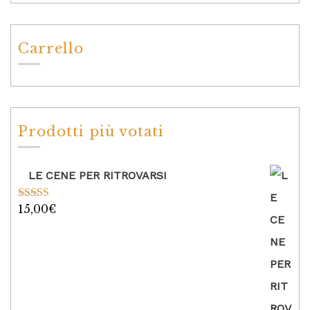
Carrello
Prodotti più votati
LE CENE PER RITROVARSI
15,00
€
Valutato
5.00
su 5