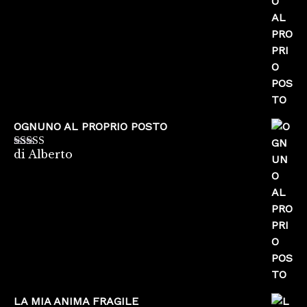
OGNUNO AL PROPRIO POSTO
di Alberto
Valutato
5
su
5
LA MIA ANIMA FRAGILE