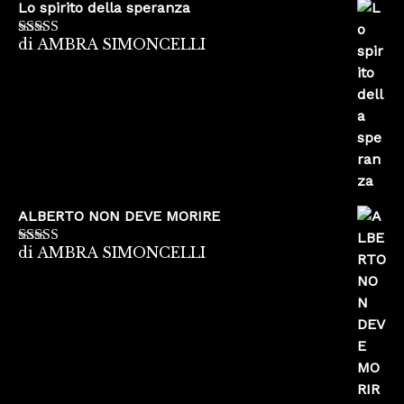
Lo spirito della speranza
di AMBRA SIMONCELLI
Valutato
5
su
5
ALBERTO NON DEVE MORIRE
di AMBRA SIMONCELLI
Valutato
5
su
5