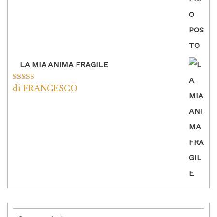
LA MIA ANIMA FRAGILE
di FRANCESCO
Valutato
5
su
5