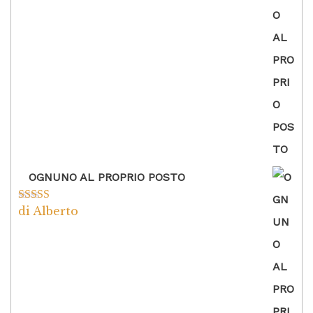
OGNUNO AL PROPRIO POSTO
di Alberto
Valutato
5
su
5