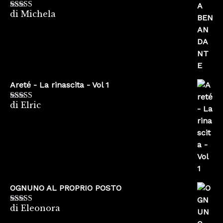
di Michela
Valutato
5
su
5
Areté - La rinascita - Vol 1
di Elric
Valutato
5
su
5
OGNUNO AL PROPRIO POSTO
di Eleonora
Valutato
5
su
5