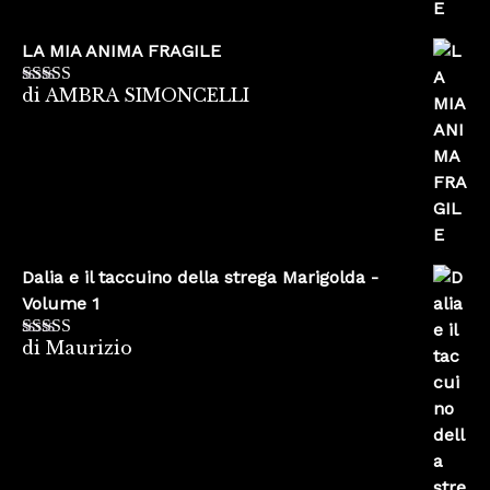
LA MIA ANIMA FRAGILE
di AMBRA SIMONCELLI
Valutato
5
su
5
Dalia e il taccuino della strega Marigolda -
Volume 1
di Maurizio
Valutato
4
su 5