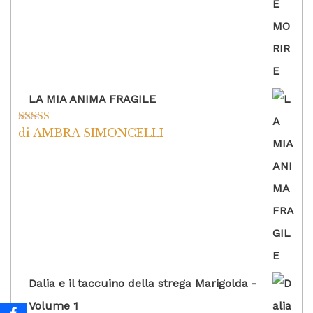
LA MIA ANIMA FRAGILE
di AMBRA SIMONCELLI
Valutato
5
su
5
Dalia e il taccuino della strega Marigolda -
Volume 1