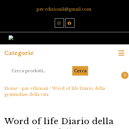
pav.edizioni1@gmail.com
Categorie
Cerca
0
Home
/
pav edizioni
/ Word of life Diario della
gratitudine della vita
Word of life Diario della