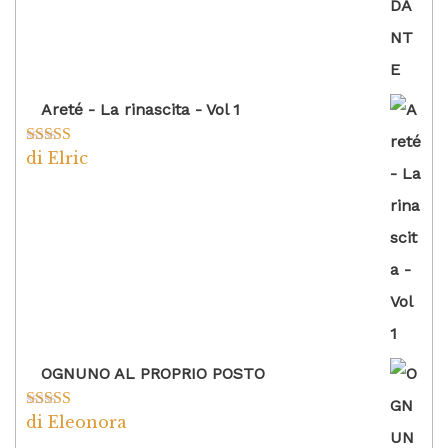
Areté - La rinascita - Vol 1
di Elric
Valutato
5
su
5
OGNUNO AL PROPRIO POSTO
di Eleonora
Valutato
5
su
5