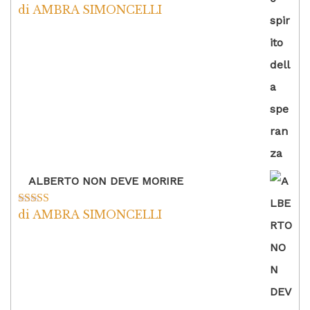
di AMBRA SIMONCELLI
Valutato
5
su
5
ALBERTO NON DEVE MORIRE
di AMBRA SIMONCELLI
Valutato
5
su
5