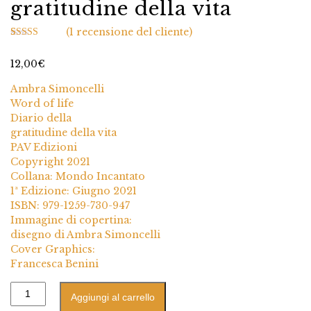
gratitudine della vita
(
1
recensione del cliente)
1
Valutato
5.00
su 5 su base
12,00
€
di
recensioni
Ambra Simoncelli
Word of life
Diario della
gratitudine della vita
PAV Edizioni
Copyright 2021
Collana: Mondo Incantato
1ª Edizione: Giugno 2021
ISBN: 979-1259-730-947
Immagine di copertina:
disegno di Ambra Simoncelli
Cover Graphics:
Francesca Benini
Aggiungi al carrello