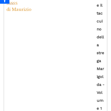
di Maurizio
Valutato
4
su 5