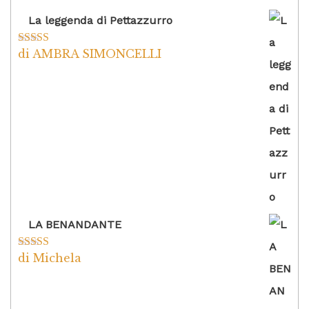
La leggenda di Pettazzurro
di AMBRA SIMONCELLI
Valutato
5
su
5
LA BENANDANTE
di Michela
Valutato
5
su
5