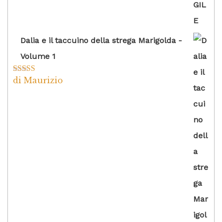
Dalia e il taccuino della strega Marigolda -
Volume 1
di Maurizio
Valutato
4
su 5