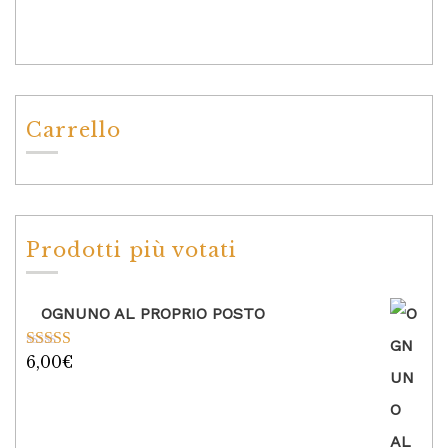
Carrello
Prodotti più votati
OGNUNO AL PROPRIO POSTO
6,00
€
Valutato
5.00
su 5