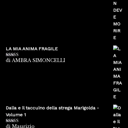
LA MIA ANIMA FRAGILE
di AMBRA SIMONCELLI
Valutato
5
su
5
Dalia e il taccuino della strega Marigolda -
Volume 1
di Maurizio
Valutato
4