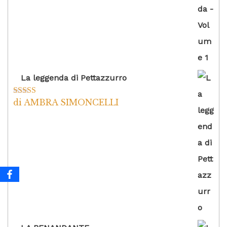
La leggenda di Pettazzurro
di AMBRA SIMONCELLI
Valutato
5
su
5