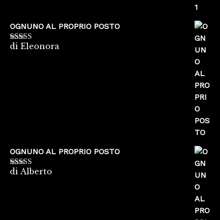
OGNUNO AL PROPRIO POSTO
di Eleonora
Valutato
5
su
5
OGNUNO AL PROPRIO POSTO
di Alberto
Valutato
5
su
5