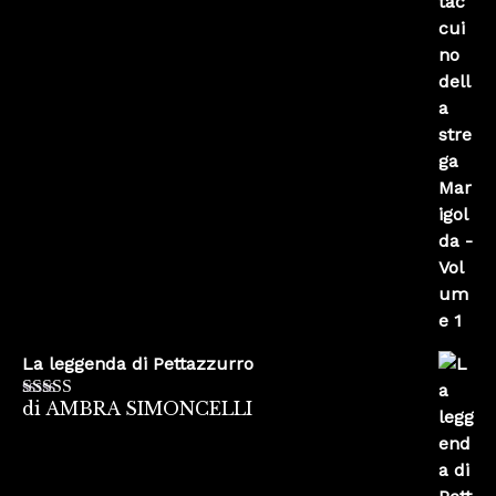
su 5
La leggenda di Pettazzurro
di AMBRA SIMONCELLI
Valutato
5
su
5