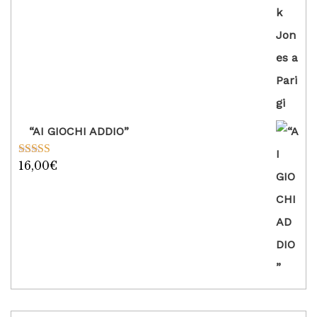
“AI GIOCHI ADDIO”
16,00
€
Valutato
5.00
su 5