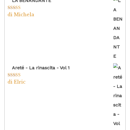
LA BENANDANTE
di Michela
Valutato
5
su
5
Areté - La rinascita - Vol 1
di Elric
Valutato
5
su
5