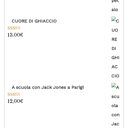
CUORE DI GHIACCIO
13,00
€
Valutato
5.00
su 5
A scuola con Jack Jones a Parigi
12,00
€
Valutato
5.00
su 5