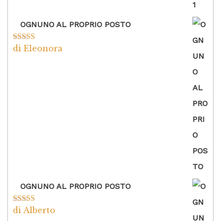
OGNUNO AL PROPRIO POSTO
di Eleonora
Valutato
5
su
5
OGNUNO AL PROPRIO POSTO
di Alberto
Valutato
5
su
5