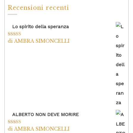
Recensioni recenti
Lo spirito della speranza
di AMBRA SIMONCELLI
Valutato
5
su
5
ALBERTO NON DEVE MORIRE
di AMBRA SIMONCELLI
Valutato
5
su