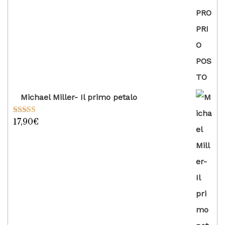
Michael Miller- Il primo petalo
17,90
€
Valutato
5.00
su 5