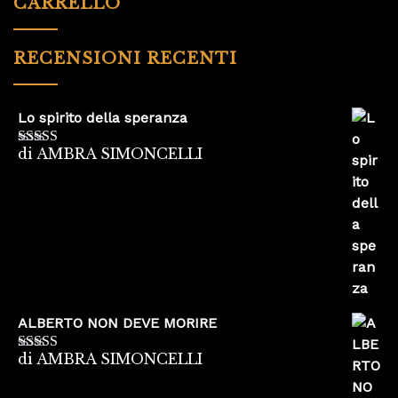
CARRELLO
RECENSIONI RECENTI
Lo spirito della speranza
di AMBRA SIMONCELLI
Valutato
5
su
5
ALBERTO NON DEVE MORIRE
di AMBRA SIMONCELLI
Valutato
5
su
5