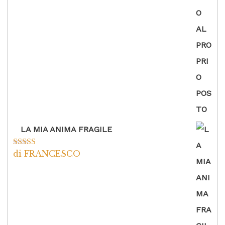
LA MIA ANIMA FRAGILE
di FRANCESCO
Valutato
5
su
5