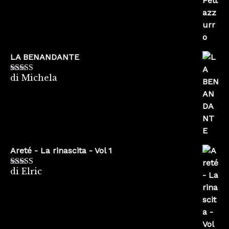
LA BENANDANTE
di Michela
Valutato
5
su
5
Areté - La rinascita - Vol 1
di Elric
Valutato
5
su
5