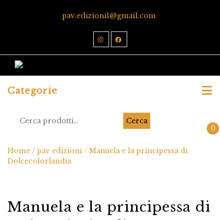
pav.edizioni1@gmail.com
Categorie
Cerca
0
Home
/
pav edizioni
/ Manuela e la principessa di
Dolcecolorlandia
Manuela e la principessa di