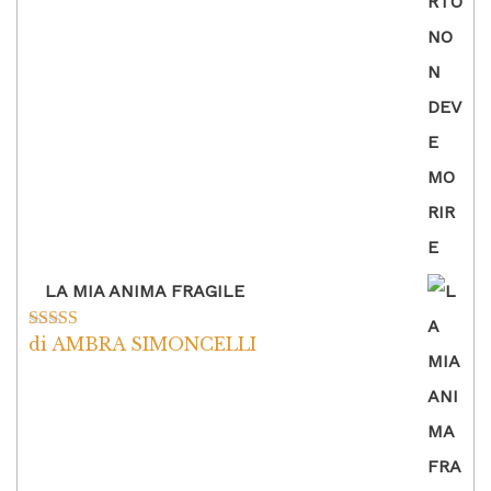
5
LA MIA ANIMA FRAGILE
di AMBRA SIMONCELLI
Valutato
5
su
5