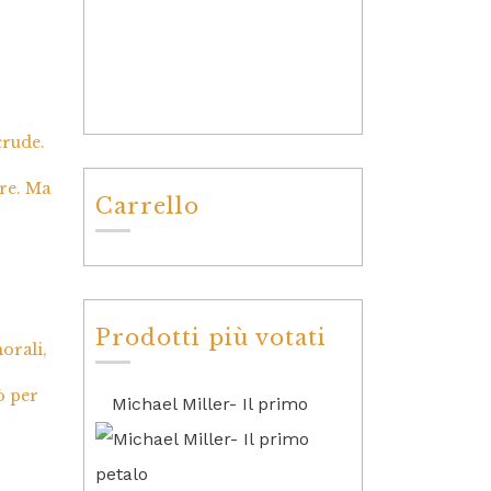
crude.
ere. Ma
Carrello
Prodotti più votati
morali,
ò per
Michael Miller- Il primo