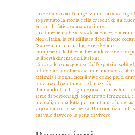
Un romanzo sull’emigrazione, sui suoi signif
soprattutto la storia della crescita di un esse
errori, la faticosa maturazione.
Un itinerario che si snoda attraverso alcune d
Nord Italia, la cui idilliaca descrizione con
“Sapevo una cosa, che avrei dovuto
comprarmi la libertà. Per andare dove mi pa
la libertà diventa un’illusione.
Ci sono le conseguenze dell’espatrio: solitud
fallimento, umiliazione, estraniamento, abb
assimila i luoghi, non li vive come parti est
universo di sentimenti, di ricordi,
fluttuando fra il sogno e una dura realtà. Lu
serie di personaggi, soprattutto femminili, e d
mentali, in una lotta per mantenere le sue a
soprattutto con sé stessa. Un romanzo sulla s
cui vale davvero la pena di vivere.