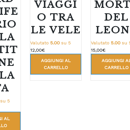
VIAGGI
MORT
IFE
O TRA
DEL
RIO
LE VELE
LEON
LA
Valutato
5.00
su 5
Valutato
5.00
su 
TIT
12,00
€
15,00
€
NE
AGGIUNGI AL
AGGIUNGI A
CARRELLO
CARRELLO
LA
TA
su 5
I AL
LLO