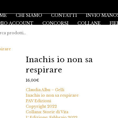
ME
CHI SIAMO
CONTATTI
INVIO MANO
 MIO ACCOUNT
CONCORSI
COLLANE
FIE
pirare
Inachis io non sa
respirare
16,00
€
Claudia Albu – Gelli
Inachis io non sa respirare
PAV Edizioni
Copyright 2022
Collana: Storie di Vita
1ª Edizione: Febbraio 2022