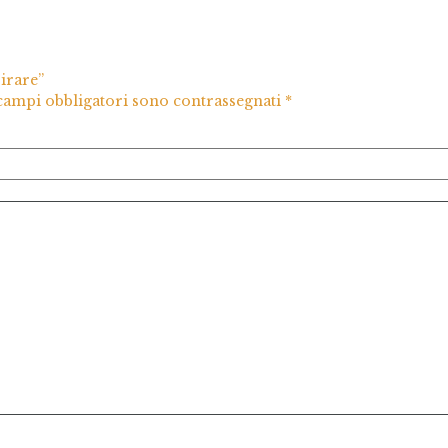
irare”
 campi obbligatori sono contrassegnati
*