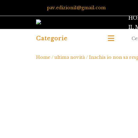
pav.edizioni1@gmail.com
HO
IL
Categorie
Home
/
ultima novità
/ Inachis io non sa res