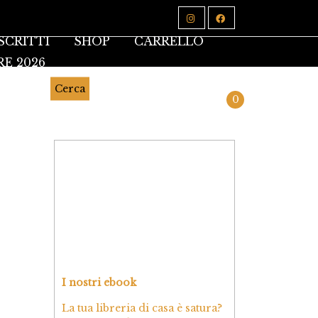
SCRITTI
SHOP
CARRELLO
RE 2026
Cerca
0
I nostri ebook
La tua libreria di casa è satura?