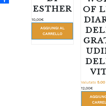
ESTHER
OF L
DIA
10,00
€
DEL
AGGIUNGI AL
CARRELLO
GRA
UDI
DEL
VI
Valutato
5.00
12,00
€
AGGIUNG
CARRE