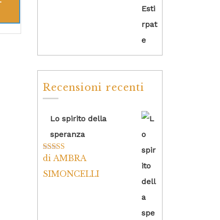
Recensioni recenti
Lo spirito della
speranza
di AMBRA
Valutato
5
su
5
SIMONCELLI