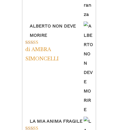
ALBERTO NON DEVE
MORIRE
di AMBRA
Valutato
5
su
5
SIMONCELLI
LA MIA ANIMA FRAGILE