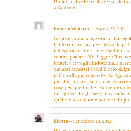
Un libro che dovrebbe essere letto da
all’autrice
Roberta Venturini
–
Agosto 27, 2021
Come è solita fare, Sonia ci ha rega
la libertà, la consapevolezza, la polit
riflessione e conoscenze su fatti e
sentito parlare. Nel leggere “I retr
l’autrice ci voglia indottrinare al s
davanti ai nostri occhi il velo di i
gabbia all’apparenza dorata. Questo è
perché l’unico rischio che si corre 
cose per quello che realmente sono.
di seguire chi gli pare, ma con la co
quello che si muove nel mondo polit
Elettra
–
Settembre 10, 2021
Un testo interessante e coinvolgent