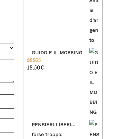
GUIDO E IL MOBBING
13,50
€
Valutato
5.00
su 5
PENSIERI LIBERI…
forse troppo!