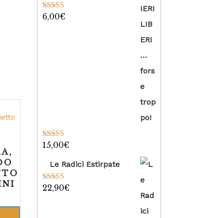
6,00
€
Valutato
5.00
su 5
15,00
€
Valutato
5.00
A,
su 5
DO
Le Radici Estirpate
TTO
INI
22,90
€
Valutato
5.00
su 5
L