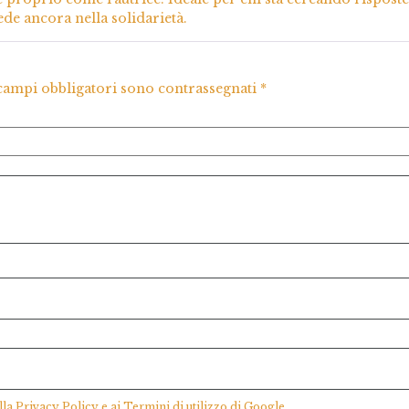
5
rede ancora nella solidarietà.
 campi obbligatori sono contrassegnati
*
lla
Privacy Policy
e ai
Termini di utilizzo
di Google.