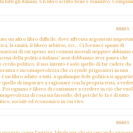
 tutti gli italiani. Un libro scritto bene e esaustivo. Compli
5
Valutato
lato un altro libro difficile, dove affronta argomenti importan
5
ica, la sanità, il libero arbitrio, ecc… Ci fornisce spunti di
 situazioni di cui spesso noi comuni mortali neppure abbiamo
oscena della politica italiana” non dobbiamo aver paura che
uo credo politico, il suo intento è solo quello di far cadere da
gnoranza e inconsapevolezza che ci rende prigionieri in una
 un libro adatto a tutti, a qualunque fede politica si apparti
è quello di imparare a ragionare con la propria testa, a veder
 Poi ognuno è libero di continuare a credere in ciò che vuol
nsapevolezza di cosa sta facendo, del perché lo fa e di tutto
ico, sociale ed economico in cui vive.
Valutato
e proprio come l’autrice. Ideale per chi sta cercando risposte