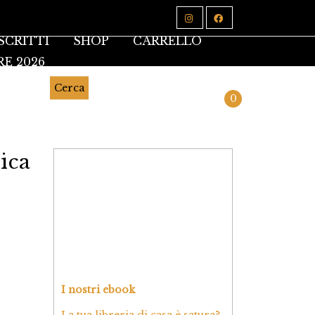
SCRITTI
SHOP
CARRELLO
RE 2026
Cerca
0
tica
I nostri ebook
La tua libreria di casa è satura?