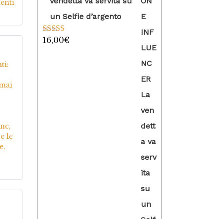
vendetta va servita su
menti
un Selfie d’argento
16,00
€
Valutato
5.00
su 5
5
su
ti:
 mai
ene,
e le
e,
5
su