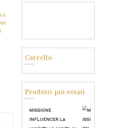
a a
one
a
Carrello
Prodotti più votati
MISSIONE
INFLUENCER La
5
su