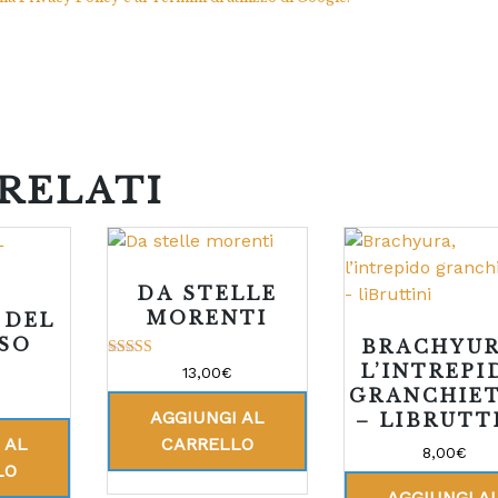
RELATI
DA STELLE
MORENTI
 DEL
SO
BRACHYUR
L’INTREPI
Valutato
13,00
€
5.00
GRANCHIE
su 5
AGGIUNGI AL
– LIBRUTT
 AL
CARRELLO
8,00
€
LO
AGGIUNGI A