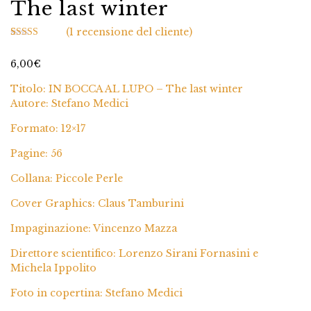
The last winter
(
1
recensione del cliente)
1
Valutato
5.00
su 5 su base
6,00
€
di
recensioni
Titolo: IN BOCCA AL LUPO – The last winter
Autore: Stefano Medici
Formato: 12×17
Pagine: 56
Collana: Piccole Perle
Cover Graphics: Claus Tamburini
Impaginazione: Vincenzo Mazza
Direttore scientifico: Lorenzo Sirani Fornasini e
Michela Ippolito
Foto in copertina: Stefano Medici