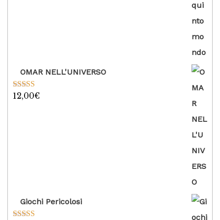
OMAR NELL'UNIVERSO
12,00
€
Valutato
5.00
su 5
Giochi Pericolosi