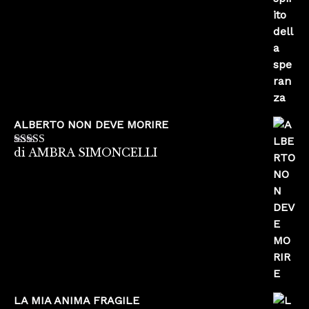
5
ALBERTO NON DEVE MORIRE
di AMBRA SIMONCELLI
Valutato
5
su
5
LA MIA ANIMA FRAGILE