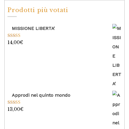
Prodotti più votati
MISSIONE LIBERTA'
14,00
€
Valutato
5.00
su 5
Approdi nel quinto mondo
13,00
€
Valutato
5.00
su 5