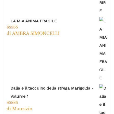
LA MIA ANIMA FRAGILE
di AMBRA SIMONCELLI
Valutato
5
su
5
Dalia e il taccuino della strega Marigolda -
Volume 1
di Maurizio
Valutato
4
su 5