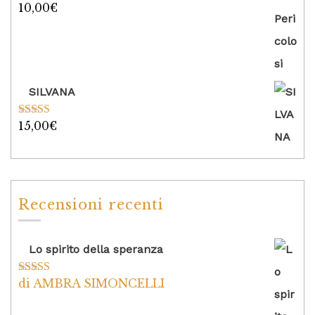
10,00
€
Valutato
5.00
su 5
SILVANA
15,00
€
Valutato
5.00
su 5
Recensioni recenti
Lo spirito della speranza
di AMBRA SIMONCELLI
Valutato
5
su
5