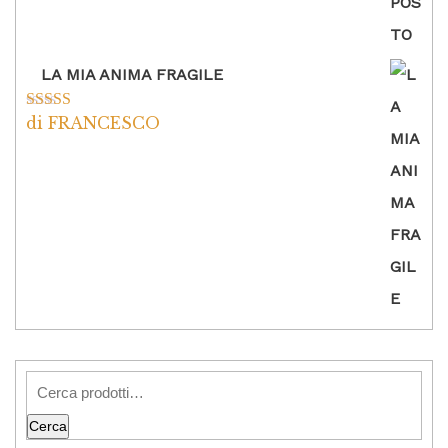
LA MIA ANIMA FRAGILE
di FRANCESCO
Valutato
5
su
5
Cerca