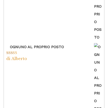
OGNUNO AL PROPRIO POSTO
di Alberto
Valutato
5
su
5