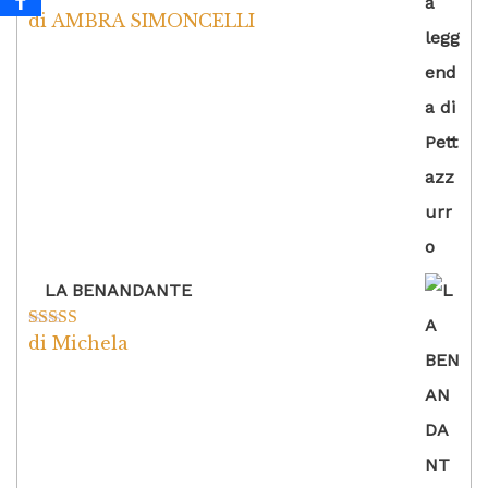
di AMBRA SIMONCELLI
Valutato
5
su
5
LA BENANDANTE
di Michela
Valutato
5
su
5