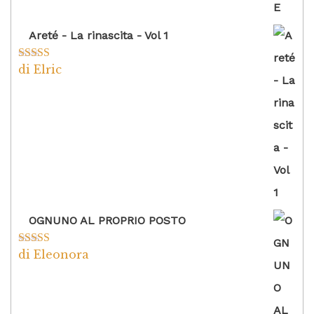
Areté - La rinascita - Vol 1
di Elric
Valutato
5
su
5
OGNUNO AL PROPRIO POSTO
di Eleonora
Valutato
5
su
5