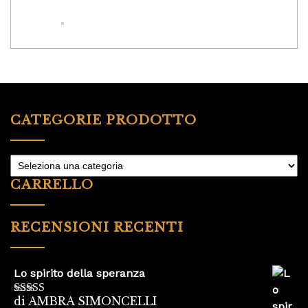
CATEGORIE PRODOTTO
CARRELLO
RECENSIONI RECENTI
Lo spirito della speranza
di AMBRA SIMONCELLI
Valutato
5
su