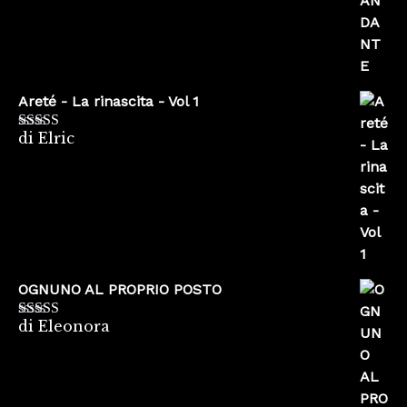
Areté - La rinascita - Vol 1
di Elric
Valutato
5
su
5
OGNUNO AL PROPRIO POSTO
di Eleonora
Valutato
5
su
5