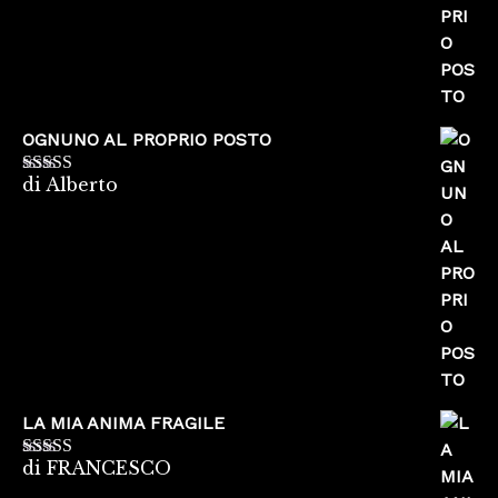
OGNUNO AL PROPRIO POSTO
di Alberto
Valutato
5
su
5
LA MIA ANIMA FRAGILE
di FRANCESCO
Valutato
5
su
5