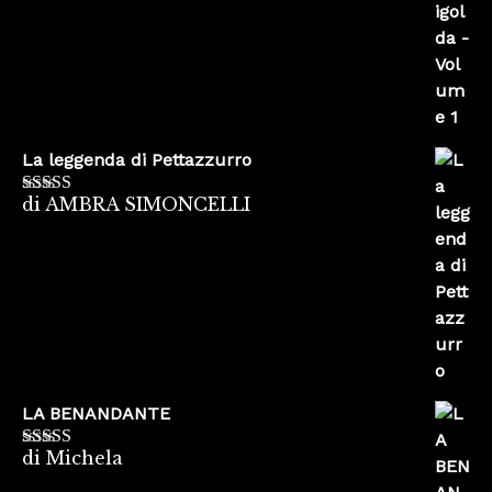
La leggenda di Pettazzurro
di AMBRA SIMONCELLI
Valutato
5
su
5
LA BENANDANTE
di Michela
Valutato
5
su
5