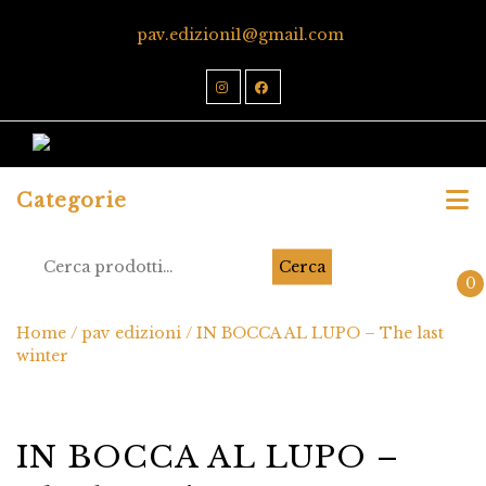
pav.edizioni1@gmail.com
Categorie
Cerca
0
Home
/
pav edizioni
/ IN BOCCA AL LUPO – The last
winter
IN BOCCA AL LUPO –