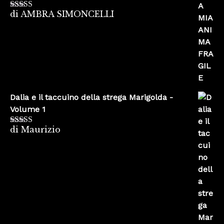
di AMBRA SIMONCELLI
Valutato
5
su
5
Dalia e il taccuino della strega Marigolda -
Volume 1
di Maurizio
Valutato
4
su 5