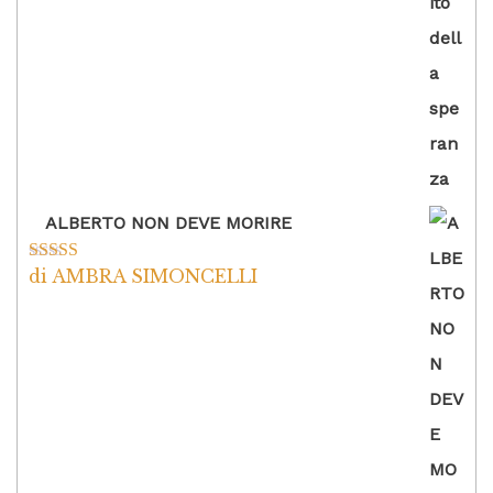
ALBERTO NON DEVE MORIRE
di AMBRA SIMONCELLI
Valutato
5
su
5