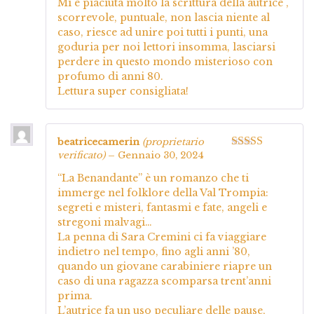
Mi è piaciuta molto la scrittura della autrice ,
scorrevole, puntuale, non lascia niente al
caso, riesce ad unire poi tutti i punti, una
goduria per noi lettori insomma, lasciarsi
perdere in questo mondo misterioso con
profumo di anni 80.
Lettura super consigliata!
beatricecamerin
(proprietario
verificato)
–
Gennaio 30, 2024
Valutato
5
su
5
“La Benandante” è un romanzo che ti
immerge nel folklore della Val Trompia:
segreti e misteri, fantasmi e fate, angeli e
stregoni malvagi…
La penna di Sara Cremini ci fa viaggiare
indietro nel tempo, fino agli anni ’80,
quando un giovane carabiniere riapre un
caso di una ragazza scomparsa trent’anni
prima.
L’autrice fa un uso peculiare delle pause,