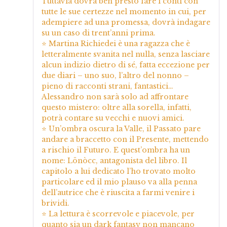
Tuttavia dovrà ben presto fare i conti con
tutte le sue certezze nel momento in cui, per
adempiere ad una promessa, dovrà indagare
su un caso di trent’anni prima.
⭐ Martina Richiedei è una ragazza che è
letteralmente svanita nel nulla, senza lasciare
alcun indizio dietro di sé, fatta eccezione per
due diari – uno suo, l’altro del nonno –
pieno di racconti strani, fantastici…
Alessandro non sarà solo ad affrontare
questo mistero: oltre alla sorella, infatti,
potrà contare su vecchi e nuovi amici.
⭐ Un’ombra oscura la Valle, il Passato pare
andare a braccetto con il Presente, mettendo
a rischio il Futuro. E quest’ombra ha un
nome: Lönòcc, antagonista del libro. Il
capitolo a lui dedicato l’ho trovato molto
particolare ed il mio plauso va alla penna
dell’autrice che è riuscita a farmi venire i
brividi.
⭐ La lettura è scorrevole e piacevole, per
quanto sia un dark fantasy non mancano