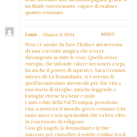
un finale emozionante, capace di esaltare
quanto seminato.
Lexie
–
Giugno 8, 2024
Valutato
5
su
Non c’è niente da fare: l’Italia è attraversata
5
da una corrente magica che scorre
dirompente in tutte le cose. Quella stessa
energia, che infonde calore nei nostri corpi,
ha anche il potere di ispirarci. Sara Cremini,
autrice de La Benandante, si è servita di
quell’incantesimo ancestrale per dar vita a
una storia di streghe, antiche leggende e
battaglie eterne tra bene e male.
I miti celati della Val Trompia, prendono
vita, a metà tra il mondo greco-romano (che
tanto amo) e una spiritualità che va ben oltre
la concezione di religione.
Così gli Angeli, lə Benandanti e le fate
nascono per custodire il sottile confine tra il