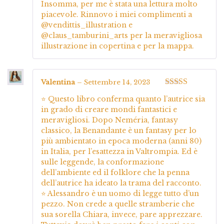
Insomma, per me è stata una lettura molto
piacevole. Rinnovo i miei complimenti a
@vendittis_illustration e
@claus_tamburini_arts per la meravigliosa
illustrazione in copertina e per la mappa.
Valentina
–
Settembre 14, 2023
Valutato
5
su
⭐ Questo libro conferma quanto l’autrice sia
5
in grado di creare mondi fantastici e
meravigliosi. Dopo Neméria, fantasy
classico, la Benandante è un fantasy per lo
più ambientato in epoca moderna (anni 80)
in Italia, per l’esattezza in Valtrompia. Ed è
sulle leggende, la conformazione
dell’ambiente ed il folklore che la penna
dell’autrice ha ideato la trama del racconto.
⭐ Alessandro è un uomo di legge tutto d’un
pezzo. Non crede a quelle stramberie che
sua sorella Chiara, invece, pare apprezzare.