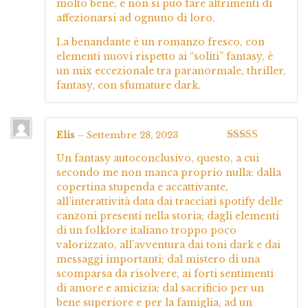
molto bene, e non si può fare altrimenti di
affezionarsi ad ognuno di loro.
La benandante è un romanzo fresco, con
elementi nuovi rispetto ai “soliti” fantasy, è
un mix eccezionale tra paranormale, thriller,
fantasy, con sfumature dark.
Elis
–
Settembre 28, 2023
Valutato
5
su
Un fantasy autoconclusivo, questo, a cui
5
secondo me non manca proprio nulla: dalla
copertina stupenda e accattivante,
all’interattività data dai tracciati spotify delle
canzoni presenti nella storia; dagli elementi
di un folklore italiano troppo poco
valorizzato, all’avventura dai toni dark e dai
messaggi importanti; dal mistero di una
scomparsa da risolvere, ai forti sentimenti
di amore e amicizia; dal sacrificio per un
bene superiore e per la famiglia, ad un