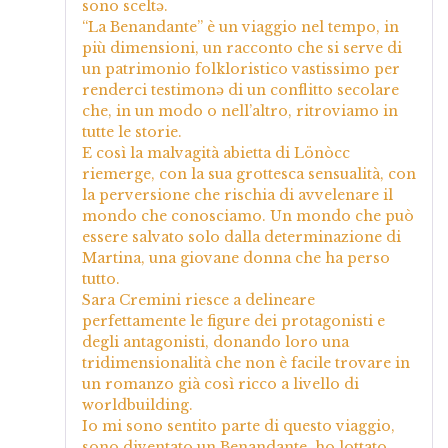
sono sceltə.
“La Benandante” è un viaggio nel tempo, in
più dimensioni, un racconto che si serve di
un patrimonio folkloristico vastissimo per
renderci testimonə di un conflitto secolare
che, in un modo o nell’altro, ritroviamo in
tutte le storie.
E così la malvagità abietta di Lönòcc
riemerge, con la sua grottesca sensualità, con
la perversione che rischia di avvelenare il
mondo che conosciamo. Un mondo che può
essere salvato solo dalla determinazione di
Martina, una giovane donna che ha perso
tutto.
Sara Cremini riesce a delineare
perfettamente le figure dei protagonisti e
degli antagonisti, donando loro una
tridimensionalità che non è facile trovare in
un romanzo già così ricco a livello di
worldbuilding.
Io mi sono sentito parte di questo viaggio,
sono diventato un Benandante, ho lottato