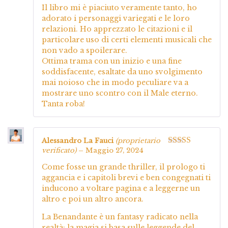
5
Il libro mi è piaciuto veramente tanto, ho
adorato i personaggi variegati e le loro
relazioni. Ho apprezzato le citazioni e il
particolare uso di certi elementi musicali che
non vado a spoilerare.
Ottima trama con un inizio e una fine
soddisfacente, esaltate da uno svolgimento
mai noioso che in modo peculiare va a
mostrare uno scontro con il Male eterno.
Tanta roba!
Alessandro La Fauci
(proprietario
verificato)
–
Maggio 27, 2024
Valutato
5
su
5
Come fosse un grande thriller, il prologo ti
aggancia e i capitoli brevi e ben congegnati ti
inducono a voltare pagina e a leggerne un
altro e poi un altro ancora.
La Benandante è un fantasy radicato nella
realtà: la magia si basa sulle leggende del