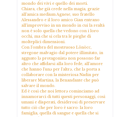
mondo dei vivi e quello dei morti.
Chiara, che già crede nella magia, grazie
all’amica medium Agnese, suo fratello
Alessandro e il loro amico Gian entrano
all’improvviso in un mondo in cui la realtà
non è solo quella che vedono con i loro
occhi, ma che si cela tra le pieghe di
molteplici dimensioni.
Con l’ombra del mostruoso Lönòcc,
stregone malvagio dal potere illimitato, in
agguato lə protagonistə non possono far
altro che affidarsi alla loro fede, all’amore
che hanno l’unə per l’altrə, che lə porta a
collaborare con la misteriosa Nadin per
liberare Martina, la Benandante che può
salvare il mondo.
Ed è così che noi lettorə cominciamo ad
innamorarci di tutti questi personaggi, così
umani e disperati, desiderosi di preservare
tutto ciò che per loro è sacro: la loro
famiglia, quella di sangue e quella che si