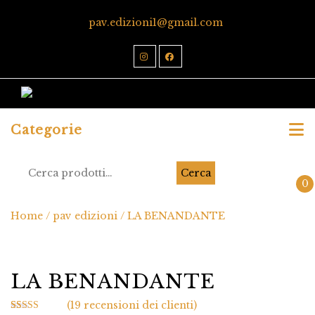
pav.edizioni1@gmail.com
Categorie
Cerca
0
Home
/
pav edizioni
/ LA BENANDANTE
LA BENANDANTE
(
19
recensioni dei clienti)