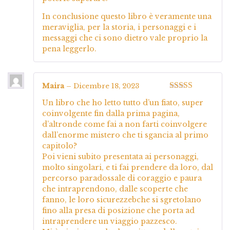
In conclusione questo libro è veramente una
meraviglia, per la storia, i personaggi e i
messaggi che ci sono dietro vale proprio la
pena leggerlo.
Maira
–
Dicembre 18, 2023
Valutato
5
su
Un libro che ho letto tutto d’un fiato, super
5
coinvolgente fin dalla prima pagina,
d’altronde come fai a non farti coinvolgere
dall’enorme mistero che ti sgancia al primo
capitolo?
Poi vieni subito presentata ai personaggi,
molto singolari, e ti fai prendere da loro, dal
percorso paradossale di coraggio e paura
che intraprendono, dalle scoperte che
fanno, le loro sicurezzebche si sgretolano
fino alla presa di posizione che porta ad
intraprendere un viaggio pazzesco.