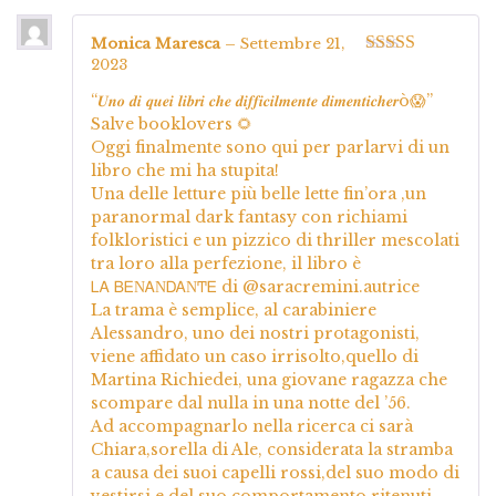
Monica Maresca
–
Settembre 21,
2023
Valutato
5
su
5
“𝑼𝒏𝒐 𝒅𝒊 𝒒𝒖𝒆𝒊 𝒍𝒊𝒃𝒓𝒊 𝒄𝒉𝒆 𝒅𝒊𝒇𝒇𝒊𝒄𝒊𝒍𝒎𝒆𝒏𝒕𝒆 𝒅𝒊𝒎𝒆𝒏𝒕𝒊𝒄𝒉𝒆𝒓ò😱”
Salve booklovers 🌻
Oggi finalmente sono qui per parlarvi di un
libro che mi ha stupita!
Una delle letture più belle lette fin’ora ,un
paranormal dark fantasy con richiami
folkloristici e un pizzico di thriller mescolati
tra loro alla perfezione, il libro è
ᏞᎪ ᏴᎬΝᎪΝᎠᎪΝͲᎬ di @saracremini.autrice
La trama è semplice, al carabiniere
Alessandro, uno dei nostri protagonisti,
viene affidato un caso irrisolto,quello di
Martina Richiedei, una giovane ragazza che
scompare dal nulla in una notte del ’56.
Ad accompagnarlo nella ricerca ci sarà
Chiara,sorella di Ale, considerata la stramba
a causa dei suoi capelli rossi,del suo modo di
vestirsi e del suo comportamento ritenuti