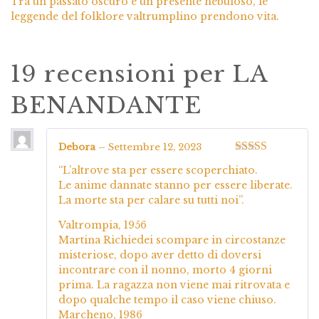
Tra un passato oscuro e un presente nebuloso, le
leggende del folklore valtrumplino prendono vita.
19 recensioni per
LA
BENANDANTE
Debora
–
Settembre 12, 2023
Valutato
4
“L’altrove sta per essere scoperchiato.
su 5
Le anime dannate stanno per essere liberate.
La morte sta per calare su tutti noi”.
Valtrompia, 1956
Martina Richiedei scompare in circostanze
misteriose, dopo aver detto di doversi
incontrare con il nonno, morto 4 giorni
prima. La ragazza non viene mai ritrovata e
dopo qualche tempo il caso viene chiuso.
Marcheno, 1986