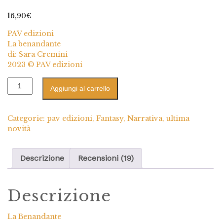
19
Valutato
4.84
su 5 su
16,90
€
base di
recensioni
PAV edizioni
La benandante
di: Sara Cremini
2023 © PAV edizioni
Aggiungi al carrello
Categorie:
pav edizioni
,
Fantasy
,
Narrativa
,
ultima
novità
Descrizione
Recensioni (19)
Descrizione
La Benandante