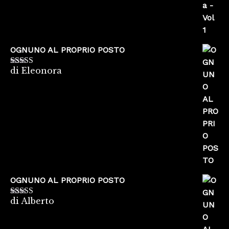
OGNUNO AL PROPRIO POSTO
di Eleonora
Valutato
5
su
5
OGNUNO AL PROPRIO POSTO
di Alberto
Valutato
5
su
5