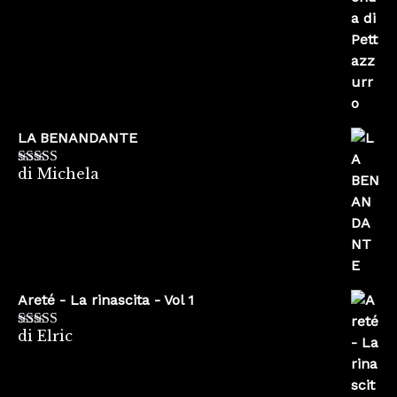
LA BENANDANTE
di Michela
Valutato
5
su
5
Areté - La rinascita - Vol 1
di Elric
Valutato
5
su
5