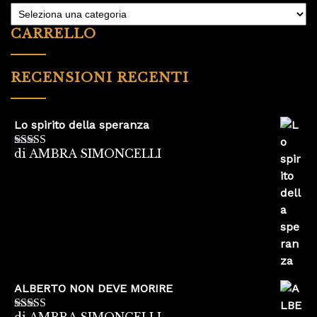
CARRELLO
RECENSIONI RECENTI
Lo spirito della speranza
di AMBRA SIMONCELLI
Valutato
5
su
5
ALBERTO NON DEVE MORIRE
di AMBRA SIMONCELLI