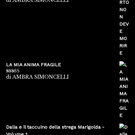
Valutato
5
su
5
LA MIA ANIMA FRAGILE
di AMBRA SIMONCELLI
Valutato
5
su
5
Dalia e il taccuino della strega Marigolda -
Volume 1