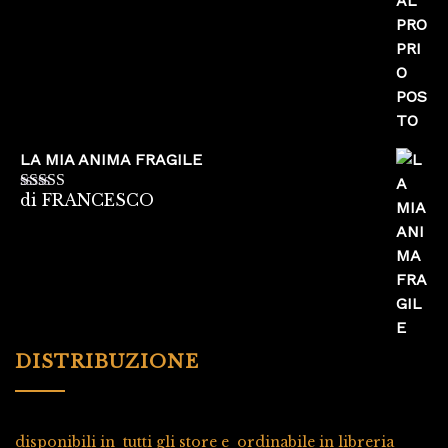
LA MIA ANIMA FRAGILE
di FRANCESCO
Valutato
5
su
5
DISTRIBUZIONE
disponibili in tutti gli store e ordinabile in libreria