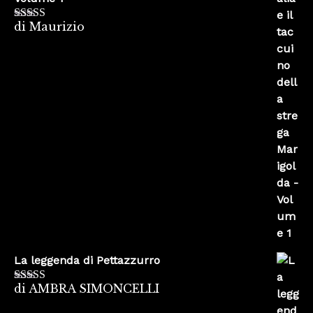
di Maurizio
Valutato
4
su 5
La leggenda di Pettazzurro
di AMBRA SIMONCELLI
Valutato
5
su
5