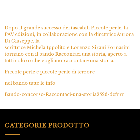
Dopo il grande successo dei tascabili Piccole perle, la
PAV edizioni, in collaborazione con la direttrice Aurora
Di Giuseppe, la
scrittrice Michela Ippolito e Lorenzo Sirani Fornasini
tornano con il bando Raccontaci una storia, aperto a
tutti coloro che vogliano raccontare una storia.
Piccole perle e piccole perle di terrore
nel bando tutte le info
Bando-concorso-Raccontaci-una-storia2526-defrrr
CATEGORIE PRODOTTO