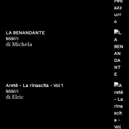
LA BENANDANTE
di Michela
Valutato
5
su
5
Areté - La rinascita - Vol 1
di Elric
Valutato
5
su
5