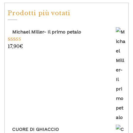
Prodotti più votati
Michael Miller- Il primo petalo
17,90
€
Valutato
5.00
su 5
CUORE DI GHIACCIO