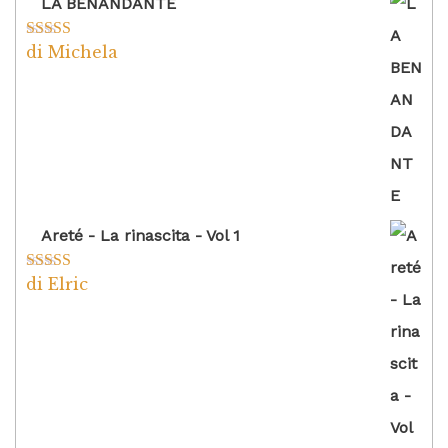
LA BENANDANTE
di Michela
Valutato
5
su
5
Areté - La rinascita - Vol 1
di Elric
Valutato
5
su
5