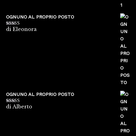
OGNUNO AL PROPRIO POSTO
di Eleonora
Valutato
5
su
5
OGNUNO AL PROPRIO POSTO
di Alberto
Valutato
5
su
5