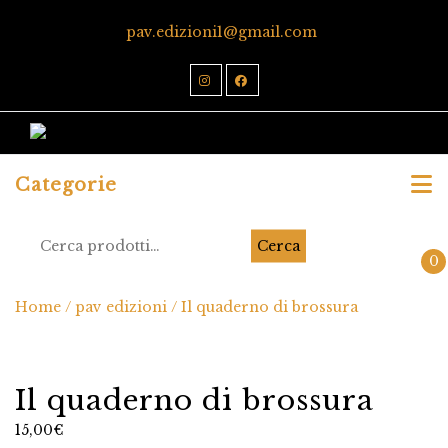
pav.edizioni1@gmail.com
Categorie
Cerca
0
Home
/
pav edizioni
/ Il quaderno di brossura
Il quaderno di brossura
15,00
€