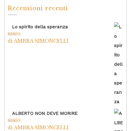
Recensioni recenti
Lo spirito della speranza
di AMBRA SIMONCELLI
Valutato
5
su
5
ALBERTO NON DEVE MORIRE
di AMBRA SIMONCELLI
Valutato
5
su