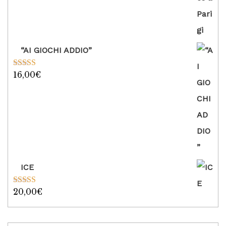
“AI GIOCHI ADDIO”
16,00
€
Valutato
5.00
su 5
ICE
20,00
€
Valutato
5.00
su 5