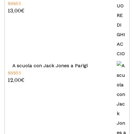
13,00
€
Valutato
5.00
su 5
A scuola con Jack Jones a Parigi
12,00
€
Valutato
5.00
su 5