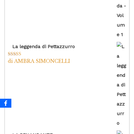
La leggenda di Pettazzurro
di AMBRA SIMONCELLI
Valutato
5
su
5