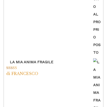
LA MIA ANIMA FRAGILE
di FRANCESCO
Valutato
5
su
5