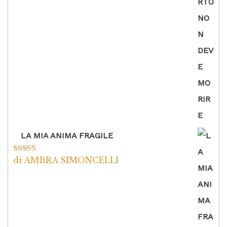
5
LA MIA ANIMA FRAGILE
di AMBRA SIMONCELLI
Valutato
5
su
5