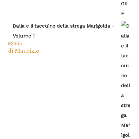
Dalia e il taccuino della strega Marigolda -
Volume 1
di Maurizio
Valutato
4
su 5