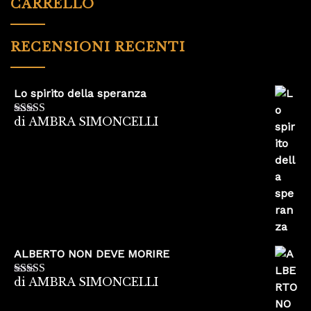
CARRELLO
RECENSIONI RECENTI
Lo spirito della speranza
di AMBRA SIMONCELLI
Valutato
5
su
5
ALBERTO NON DEVE MORIRE
di AMBRA SIMONCELLI
Valutato
5
su
5