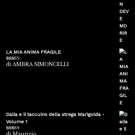
LA MIA ANIMA FRAGILE
di AMBRA SIMONCELLI
Valutato
5
su
5
Dalia e il taccuino della strega Marigolda -
Volume 1
di Maurizio
Valutato
4