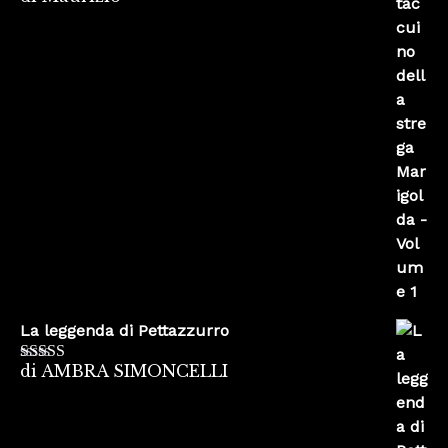
su 5
La leggenda di Pettazzurro
di AMBRA SIMONCELLI
Valutato
5
su
5