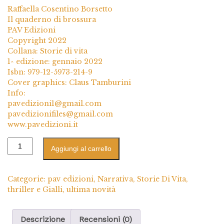
Raffaella Cosentino Borsetto
Il quaderno di brossura
PAV Edizioni
Copyright 2022
Collana: Storie di vita
1^ edizione: gennaio 2022
Isbn: 979-12-5973-214-9
Cover graphics: Claus Tamburini
Info:
pavedizioni1@gmail.com
pavedizionifiles@gmail.com
www.pavedizioni.it
Aggiungi al carrello
Categorie:
pav edizioni
,
Narrativa
,
Storie Di Vita
,
thriller e Gialli
,
ultima novità
Descrizione
Recensioni (0)