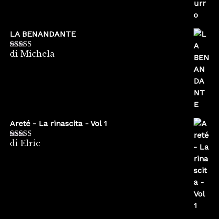
LA BENANDANTE
di Michela
Valutato
5
su
5
Areté - La rinascita - Vol 1
di Elric
Valutato
5
su
5