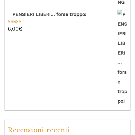
PENSIERI LIBERI… forse troppo!
6,00
€
Valutato
5.00
su 5
Recensioni recenti