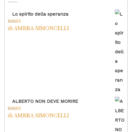
Lo spirito della speranza
di AMBRA SIMONCELLI
Valutato
5
su
5
ALBERTO NON DEVE MORIRE
di AMBRA SIMONCELLI
Valutato
5
su
5