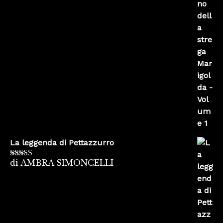
La leggenda di Pettazzurro
di AMBRA SIMONCELLI
Valutato
5
su
5