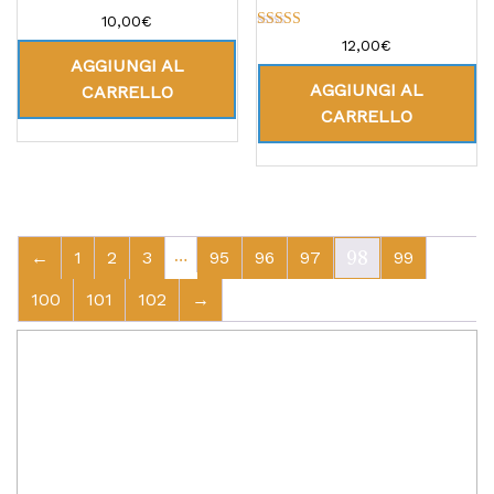
Valutato
10,00
€
5.00
Valutato
12,00
€
su 5
5.00
AGGIUNGI AL
su 5
AGGIUNGI AL
CARRELLO
CARRELLO
…
←
1
2
3
95
96
97
98
99
100
101
102
→