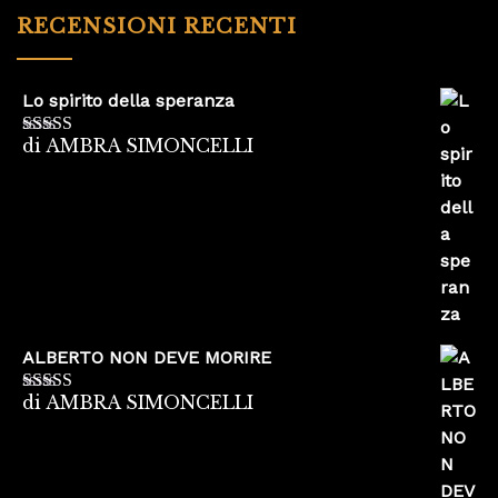
RECENSIONI RECENTI
Lo spirito della speranza
di AMBRA SIMONCELLI
Valutato
5
su
5
ALBERTO NON DEVE MORIRE
di AMBRA SIMONCELLI
Valutato
5
su
5