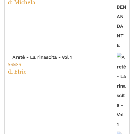
di Michela
Valutato
5
su
5
Areté - La rinascita - Vol 1
di Elric
Valutato
5
su
5