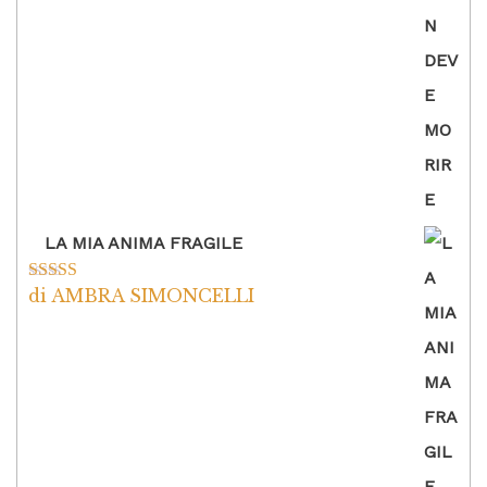
LA MIA ANIMA FRAGILE
di AMBRA SIMONCELLI
Valutato
5
su
5