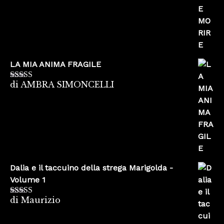
LA MIA ANIMA FRAGILE
di AMBRA SIMONCELLI
Valutato
5
su
5
Dalia e il taccuino della strega Marigolda -
Volume 1
di Maurizio
Valutato
4
su 5