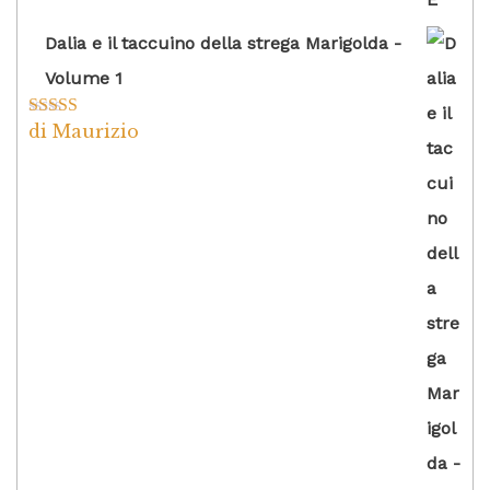
Dalia e il taccuino della strega Marigolda -
Volume 1
di Maurizio
Valutato
4
su 5