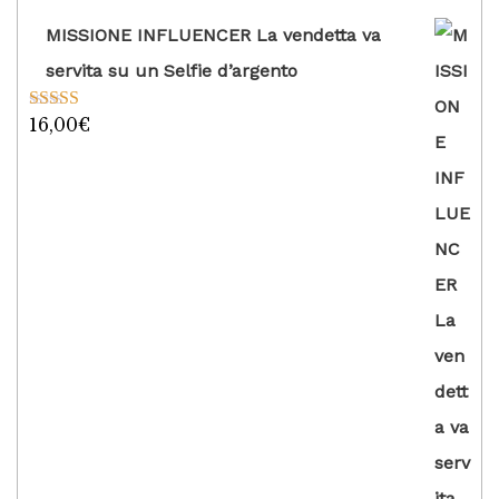
MISSIONE INFLUENCER La vendetta va
servita su un Selfie d’argento
16,00
€
Valutato
5.00
su 5