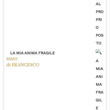
LA MIA ANIMA FRAGILE
di FRANCESCO
Valutato
5
su
5