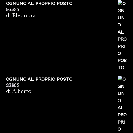
OGNUNO AL PROPRIO POSTO
di Eleonora
Valutato
5
su
5
OGNUNO AL PROPRIO POSTO
di Alberto
Valutato
5
su
5