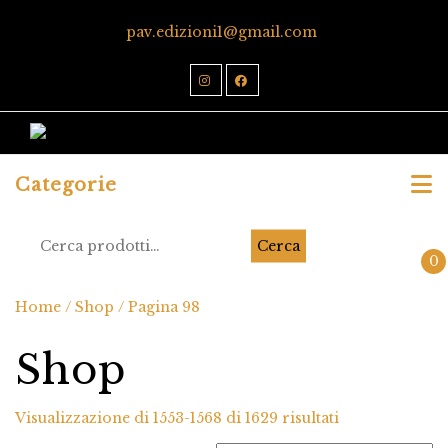
pav.edizioni1@gmail.com
Categorie
Cerca
0
Home
/
Shop
/ Pagina 98
Shop
Visualizzazione di 1553-1568 di 1629 risultati