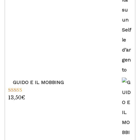
GUIDO E IL MOBBING
13,50
€
Valutato
5.00
su 5