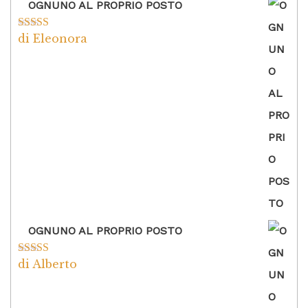
OGNUNO AL PROPRIO POSTO
di Eleonora
Valutato
5
su
5
OGNUNO AL PROPRIO POSTO
di Alberto
Valutato
5
su
5