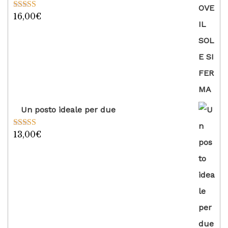
16,00
€
Valutato
5.00
su 5
Un posto ideale per due
13,00
€
Valutato
5.00
su 5