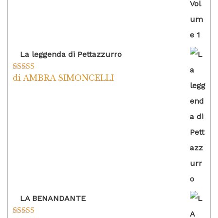
La leggenda di Pettazzurro
di AMBRA SIMONCELLI
Valutato
5
su
5
LA BENANDANTE