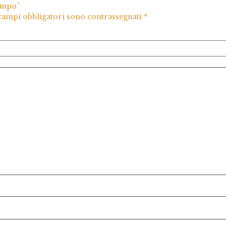
empo”
 campi obbligatori sono contrassegnati
*