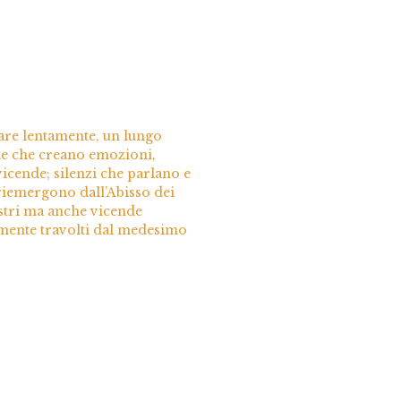
stare lentamente, un lungo
ole che creano emozioni,
vicende; silenzi che parlano e
 riemergono dall’Abisso dei
ustri ma anche vicende
lmente travolti dal medesimo