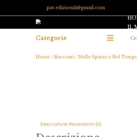
pav.edizioni1@gmail.com
HO
IL
Categorie
Home
/
Racconti
/ Nello Spazio e Nel Temp
Descrizione
Recensioni (0)