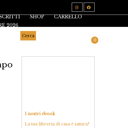
SCRITTI
SHOP
CARRELLO
RE 2026
Cerca
0
mpo
I nostri ebook
La tua libreria di casa è satura?