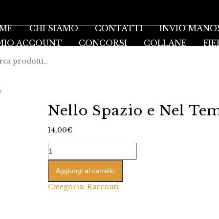
ME
CHI SIAMO
CONTATTI
INVIO MANO
 MIO ACCOUNT
CONCORSI
COLLANE
FIE
o
Nello Spazio e Nel Te
14,00
€
Aggiungi al carrello
Categoria:
Racconti