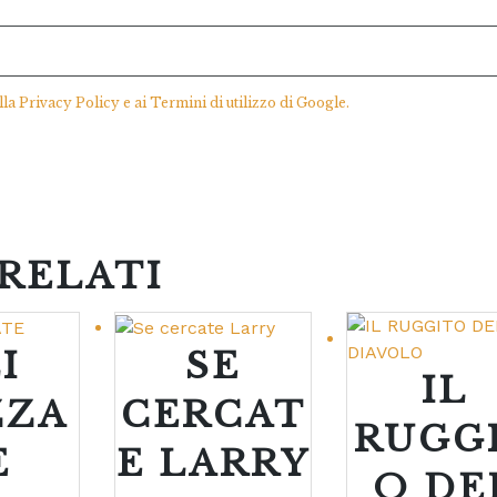
lla
Privacy Policy
e ai
Termini di utilizzo
di Google.
RELATI
I
SE
IL
ZZA
CERCAT
RUGG
E
E LARRY
O DE