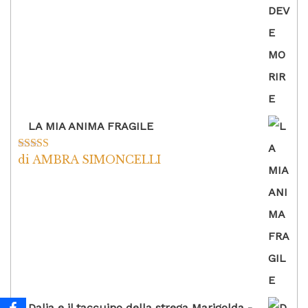
LA MIA ANIMA FRAGILE
di AMBRA SIMONCELLI
Valutato
5
su
5
Dalia e il taccuino della strega Marigolda -