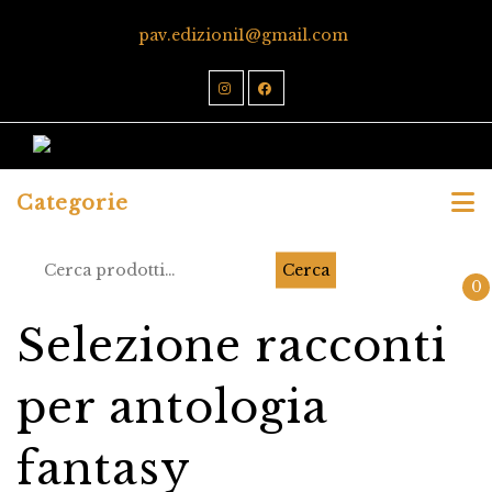
pav.edizioni1@gmail.com
Categorie
Cerca
0
Selezione racconti
per antologia
fantasy