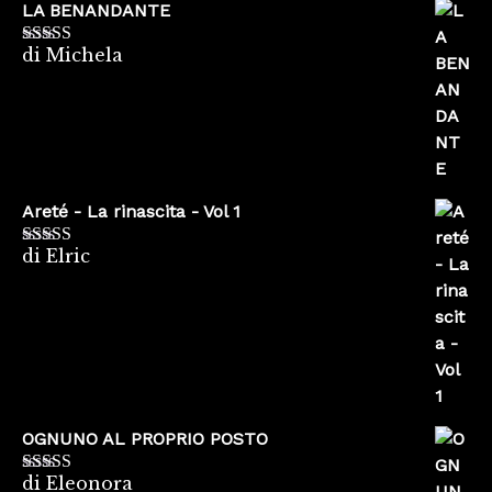
LA BENANDANTE
di Michela
Valutato
5
su
5
Areté - La rinascita - Vol 1
di Elric
Valutato
5
su
5
OGNUNO AL PROPRIO POSTO
di Eleonora
Valutato
5
su