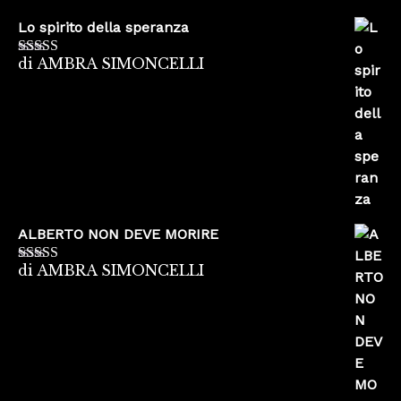
Lo spirito della speranza
di AMBRA SIMONCELLI
Valutato
5
su
5
ALBERTO NON DEVE MORIRE
di AMBRA SIMONCELLI
Valutato
5
su
5