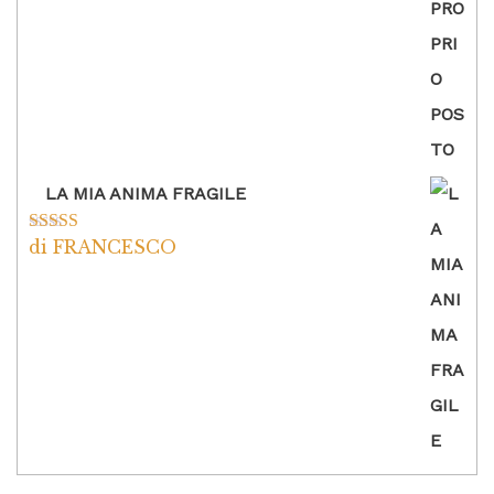
LA MIA ANIMA FRAGILE
di FRANCESCO
Valutato
5
su
5