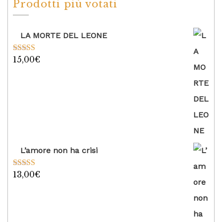
Prodotti più votati
LA MORTE DEL LEONE
15,00
€
Valutato
5.00
su 5
L’amore non ha crisi
13,00
€
Valutato
5.00
su 5