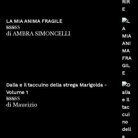
LA MIA ANIMA FRAGILE
di AMBRA SIMONCELLI
Valutato
5
su
5
Dalia e il taccuino della strega Marigolda -
Volume 1
di Maurizio
Valutato
4
su 5