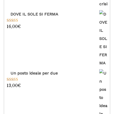
DOVE IL SOLE SI FERMA
16,00
€
Valutato
5.00
su 5
Un posto ideale per due
13,00
€
Valutato
5.00
su 5