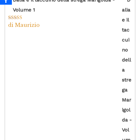
Volume 1
di Maurizio
Valutato
4
su 5