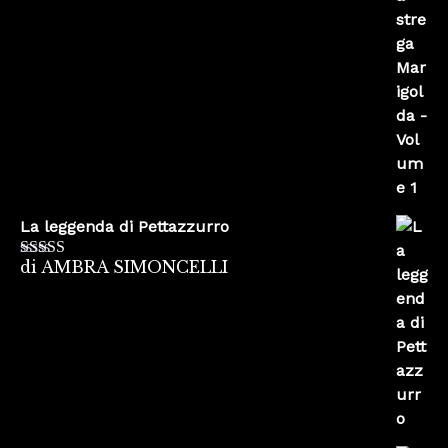
La leggenda di Pettazzurro
di AMBRA SIMONCELLI
Valutato
5
su
5