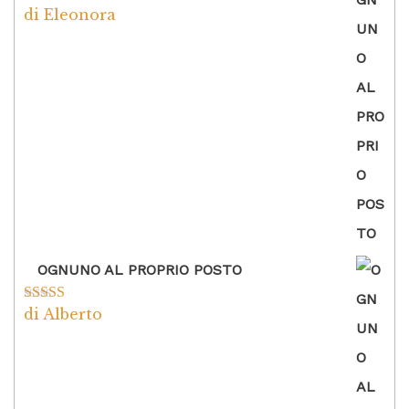
di Eleonora
Valutato
5
su
5
OGNUNO AL PROPRIO POSTO
di Alberto
Valutato
5
su
5