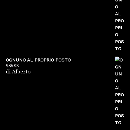
5
OGNUNO AL PROPRIO POSTO
di Alberto
Valutato
5
su
5