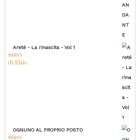
Areté - La rinascita - Vol 1
di Elric
Valutato
5
su
5
OGNUNO AL PROPRIO POSTO