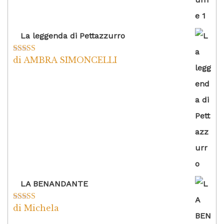
La leggenda di Pettazzurro
di AMBRA SIMONCELLI
Valutato
5
su
5
LA BENANDANTE
di Michela
Valutato
5
su
5