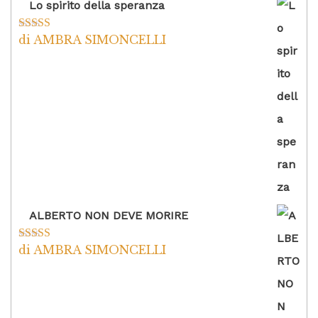
Lo spirito della speranza
di AMBRA SIMONCELLI
Valutato
5
su
5
ALBERTO NON DEVE MORIRE
di AMBRA SIMONCELLI
Valutato
5
su
5