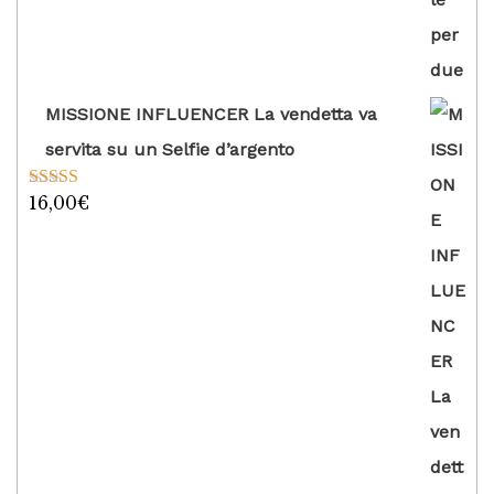
MISSIONE INFLUENCER La vendetta va
servita su un Selfie d’argento
16,00
€
Valutato
5.00
su 5