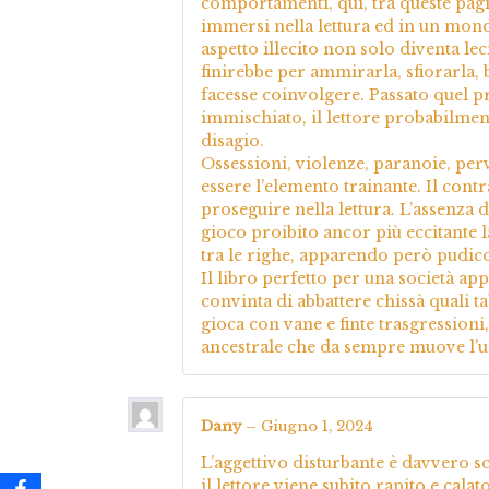
comportamenti, qui, tra queste pagin
immersi nella lettura ed in un mond
aspetto illecito non solo diventa le
finirebbe per ammirarla, sfiorarla, b
facesse coinvolgere. Passato quel p
immischiato, il lettore probabilmen
disagio.
Ossessioni, violenze, paranoie, pe
essere l’elemento trainante. Il con
proseguire nella lettura. L’assenza 
gioco proibito ancor più eccitante la
tra le righe, apparendo però pudico
Il libro perfetto per una società app
convinta di abbattere chissà quali 
gioca con vane e finte trasgressioni
ancestrale che da sempre muove l’u
Dany
–
Giugno 1, 2024
L’aggettivo disturbante è davvero sc
il lettore viene subito rapito e cala