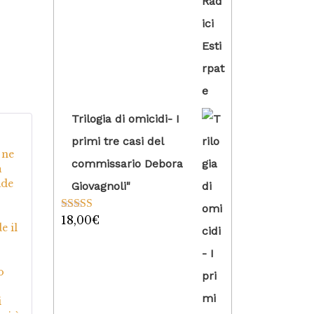
su 5
Trilogia di omicidi- I
primi tre casi del
5
su
 ne
commissario Debora
a
ade
Giovagnoli"
18,00
€
Valutato
5.00
e il
su 5
o
i