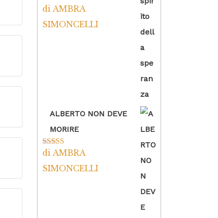
5
su
di AMBRA
Valutato
5
su
5
SIMONCELLI
5
su
5
su
ALBERTO NON DEVE
MORIRE
di AMBRA
Valutato
5
su
5
5
su
SIMONCELLI
5
su