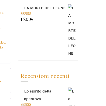
LA MORTE DEL LEONE
va
15,00
€
Valutato
5.00
su 5
a
che,
ta
Recensioni recenti
5
su
e
Lo spirito della
speranza