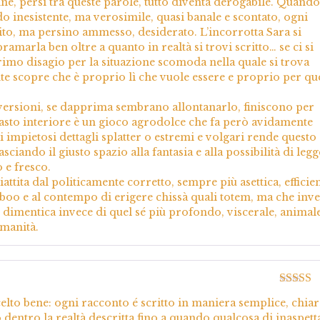
e, persi tra queste parole, tutto diventa derogabile. Quando 
o inesistente, ma verosimile, quasi banale e scontato, ogni
cito, ma persino ammesso, desiderato. L’incorrotta Sara si
ramarla ben oltre a quanto in realtà si trovi scritto… se ci si
rimo disagio per la situazione scomoda nella quale si trova
te scopre che è proprio lì che vuole essere e proprio per qu
rversioni, se dapprima sembrano allontanarlo, finiscono per
trasto interiore è un gioco agrodolce che fa però avidamente
di impietosi dettagli splatter o estremi e volgari rende questo
sciando il giusto spazio alla fantasia e alla possibilità di leg
 e fresco.
iattita dal politicamente corretto, sempre più asettica, efficien
taboo e al contempo di erigere chissà quali totem, ma che inv
, dimentica invece di quel sé più profondo, viscerale, animal
manità.
Valutato
elto bene: ogni racconto é scritto in maniera semplice, chiar
5
to dentro la realtà descritta fino a quando qualcosa di inaspett