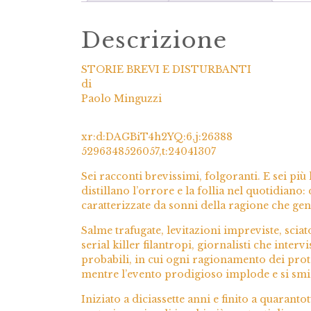
Descrizione
STORIE BREVI E DISTURBANTI
di
Paolo Minguzzi
xr:d:DAGBiT4h2YQ:6,j:26388
5296348526057,t:24041307
Sei racconti brevissimi, folgoranti. E sei più 
distillano l’orrore e la follia nel quotidiano:
caratterizzate da sonni della ragione che ge
Salme trafugate, levitazioni impreviste, sciat
serial killer filantropi, giornalisti che int
probabili, in cui ogni ragionamento dei prota
mentre l’evento prodigioso implode e si smi
Iniziato a diciassette anni e finito a quaranto