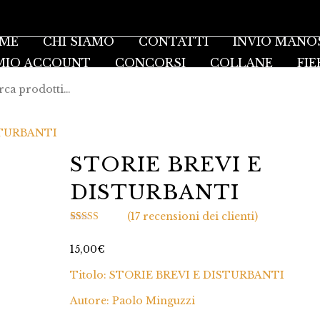
ME
CHI SIAMO
CONTATTI
INVIO MANO
 MIO ACCOUNT
CONCORSI
COLLANE
FIE
STURBANTI
STORIE BREVI E
DISTURBANTI
(
17
recensioni dei clienti)
Valutato
17
5.00
su 5 su base
15,00
€
di
recensioni
Titolo: STORIE BREVI E DISTURBANTI
Autore: Paolo Minguzzi