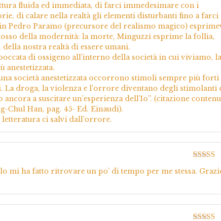
ittura fluida ed immediata, di farci immedesimare con i
e, di calare nella realtà gli elementi disturbanti fino a farci
fo in Pedro Paramo (precursore del realismo magico) esprime
sso della modernità: la morte, Minguzzi esprime la follia,
, della nostra realtà di essere umani.
occata di ossigeno all’interno della società in cui viviamo, l
ù anestetizzata.
 una società anestetizzata occorrono stimoli sempre più forti
i. La droga, la violenza e l’orrore diventano degli stimolanti 
 ancora a suscitare un’esperienza dell’Io”. (citazione contenu
ng-Chul Han, pag. 45- Ed. Einaudi).
 letteratura ci salvi dall’orrore.
Valutato
rlo mi ha fatto ritrovare un po’ di tempo per me stessa. Grazi
5