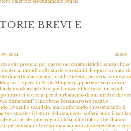
autore dalla vita assolutamente banale.
TORIE BREVI E
 22, 2024
Valutato
neare che proprio per queste sue caratteristiche, senza che se
5
e dentro ai mondi e alle storie verosimili di ogni racconto si
hite di particolari magici, crudi, violenti, perversi, come acc
 Magico. L’opera di Paolo Minguzzi appartiene senza alcun
a da invidiare ad altre, più famose e blasonate, in cui ad
po stesso ci si eccita, per il turbamento di una madre che ved
vi e disturbanti” rende bene l’ossimoro tra realtà e
do leva sullo scandalo, ma confortando e rassicurando il
autore stuzzica il lettore delicatamente, solleticando il suo lat
male e viscerale, interrogandolo su tutti i taboo che l’hanno
e il perbenismo e le regole sociali non ammetterebbero cert