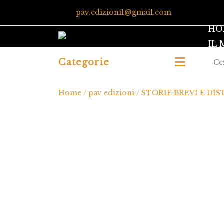
pav.edizioni1@gmail.com
HO
IL
Categorie
Home
/
pav edizioni
/ STORIE BREVI E DI