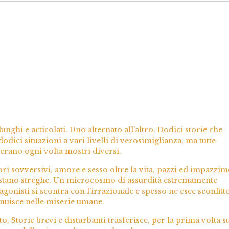
lunghi e articolati. Uno alternato all’altro. Dodici storie che
 dodici situazioni a vari livelli di verosimiglianza, ma tutte
nerano ogni volta mostri diversi.
ori sovversivi, amore e sesso oltre la vita, pazzi ed impazzim
ervistano streghe. Un microcosmo di assurdità estremamente
gonisti si scontra con l’irrazionale e spesso ne esce sconfitto
nuisce nelle miserie umane.
tto, Storie brevi e disturbanti trasferisce, per la prima volta s