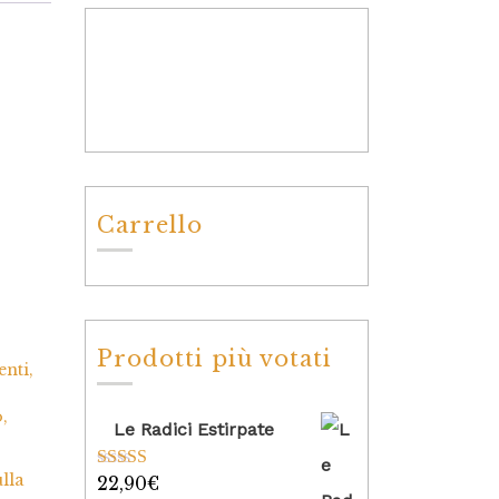
Carrello
Prodotti più votati
enti,
,
Le Radici Estirpate
ulla
22,90
€
Valutato
5.00