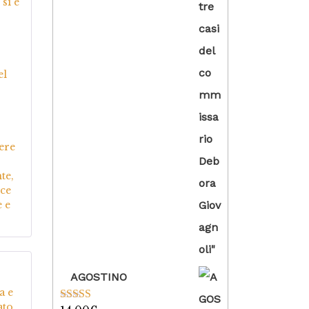
si è
el
gere
te,
ece
e e
AGOSTINO
5
su
a e
ato,