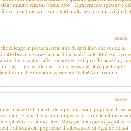
ualche minuto rimani “disturbato” , leggermente spiazzato da
inire così. I racconti sono tutti molto avvincenti, originali,
Valutato
 che si legge in pochi giorni, uno di quei libri che cerchi al
5
ti sotto braccio verso la macchinetta del caffè! Molto scorrev
tura che incanta. Dalle storie emerge il profilo psicologico 
comiche, tragiche. Alcune sono brevissime, altre più lunghe,
ato lo stile di Ammaniti, veramente bella! Aspettiamo il
Valutato
ome ci avverte la quarta di copertina, sono popolate da seria
5
tervistano streghe, levitazioni impreviste, da un bambino scia
 esemplare) e da molto altro. Ma soprattutto sono popolate da
nali e di follia che popolano il subconscio di ognuno di noi.