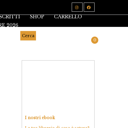
SCRITTI
SHOP
CARRELLO
RE 2026
Cerca
0
I nostri ebook
La tua libreria di casa è satura?