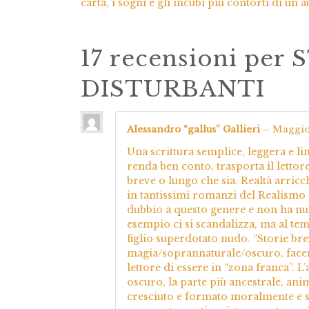
carta, i sogni e gli incubi più contorti di un 
17 recensioni per
S
DISTURBANTI
Alessandro “gallus” Gallieri
–
Maggio
Una scrittura semplice, leggera e li
renda ben conto, trasporta il lettor
breve o lungo che sia. Realtà arricc
in tantissimi romanzi del Realismo
dubbio a questo genere e non ha null
esempio ci si scandalizza, ma al tem
figlio superdotato nudo. “Storie bre
magia/soprannaturale/oscuro, facen
lettore di essere in “zona franca”. L’
oscuro, la parte più ancestrale, ani
cresciuto e formato moralmente e s