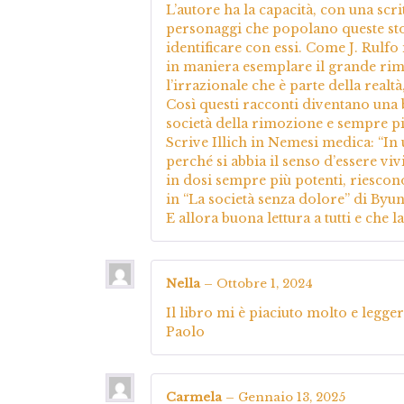
L’autore ha la capacità, con una scr
personaggi che popolano queste stori
identificare con essi. Come J. Rul
in maniera esemplare il grande rimo
l’irrazionale che è parte della realtà
Così questi racconti diventano una b
società della rimozione e sempre pi
Scrive Illich in Nemesi medica: “In
perché si abbia il senso d’essere viv
in dosi sempre più potenti, riescono
in “La società senza dolore” di Byu
E allora buona lettura a tutti e che la
Nella
–
Ottobre 1, 2024
Il libro mi è piaciuto molto e legge
Paolo
Carmela
–
Gennaio 13, 2025