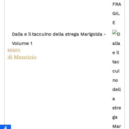
Dalia e il taccuino della strega Marigolda -
Volume 1
di Maurizio
Valutato
4
su 5