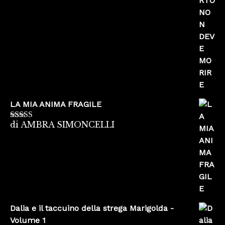
5
LA MIA ANIMA FRAGILE
di AMBRA SIMONCELLI
Valutato
5
su
5
Dalia e il taccuino della strega Marigolda -
Volume 1