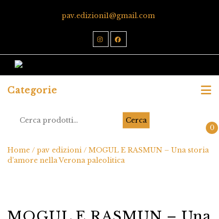
pav.edizioni1@gmail.com
Categorie
Cerca
0
Home
/
pav edizioni
/ MOGUL E RASMUN – Una storia
d’amore nella Verona paleolitica
MOGUL E RASMUN – Una