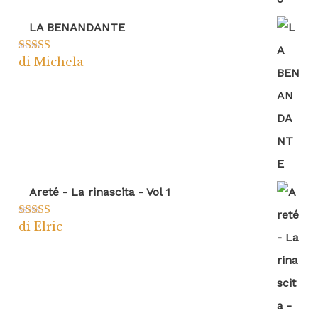
LA BENANDANTE
di Michela
Valutato
5
su
5
Areté - La rinascita - Vol 1
di Elric
Valutato
5
su
5