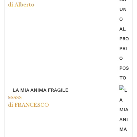
di Alberto
Valutato
5
su
5
LA MIA ANIMA FRAGILE
di FRANCESCO
Valutato
5
su
5