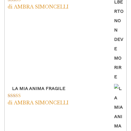
di AMBRA SIMONCELLI
Valutato
5
su
5
LA MIA ANIMA FRAGILE
di AMBRA SIMONCELLI
Valutato
5
su
5