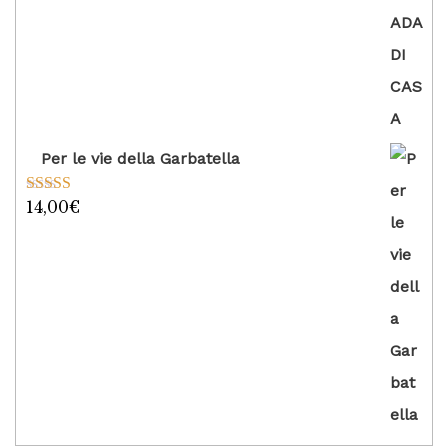
Per le vie della Garbatella
14,00
€
Valutato
5.00
su 5