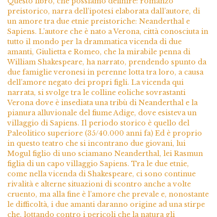
Questo libro, che possiamo definire: romanzo
preistorico, narra dell’ipotesi elaborata dall’autore, di
un amore tra due etnie preistoriche: Neanderthal e
Sapiens. L’autore che è nato a Verona, città conosciuta in
tutto il mondo per la drammatica vicenda di due
amanti, Giulietta e Romeo, che la mirabile penna di
William Shakespeare, ha narrato, prendendo spunto da
due famiglie veronesi in perenne lotta tra loro, a causa
dell’amore negato dei propri figli. La vicenda qui
narrata, si svolge tra le colline eoliche sovrastanti
Verona dove è insediata una tribù di Neanderthal e la
pianura alluvionale del fiume Adige, dove esisteva un
villaggio di Sapiens. Il periodo storico è quello del
Paleolitico superiore (35/40.000 anni fa) Ed è proprio
in questo teatro che si incontrano due giovani, lui
Mogul figlio di uno sciamano Neanderthal, lei Rasmun
figlia di un capo villaggio Sapiens. Tra le due etnie,
come nella vicenda di Shakespeare, ci sono continue
rivalità e alterne situazioni di scontro anche a volte
cruento, ma alla fine è l’amore che prevale e, nonostante
le difficoltà, i due amanti daranno origine ad una stirpe
che, lottando contro i pericoli che la natura gli