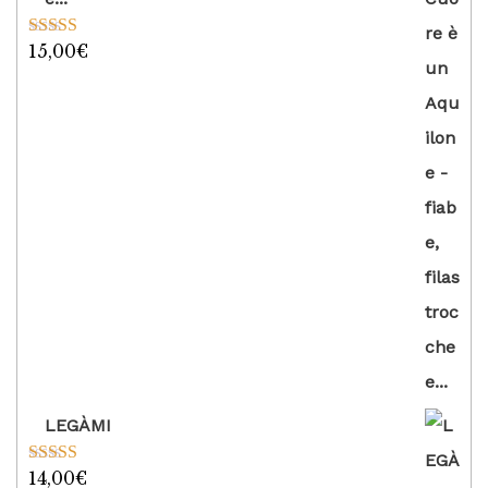
15,00
€
Valutato
5.00
su 5
LEGÀMI
14,00
€
Valutato
5.00