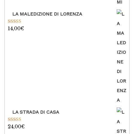
su 5
LA MALEDIZIONE DI LORENZA
14,00
€
Valutato
5.00
su 5
LA STRADA DI CASA
24,00
€
Valutato
5.00
su 5