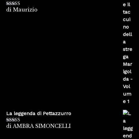
di Maurizio
Valutato
4
su 5
La leggenda di Pettazzurro
di AMBRA SIMONCELLI
Valutato
5
su
5