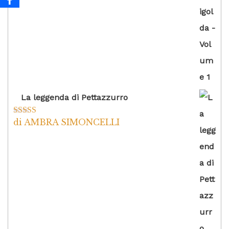
La leggenda di Pettazzurro
di AMBRA SIMONCELLI
Valutato
5
su
5