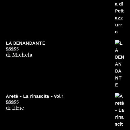
LA BENANDANTE
di Michela
Valutato
5
su
5
Areté - La rinascita - Vol 1
di Elric
Valutato
5
su
5