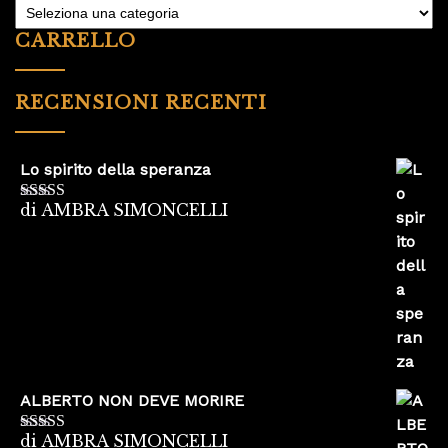
CARRELLO
RECENSIONI RECENTI
Lo spirito della speranza
di AMBRA SIMONCELLI
Valutato
5
su
5
ALBERTO NON DEVE MORIRE
di AMBRA SIMONCELLI
Valutato
5
su