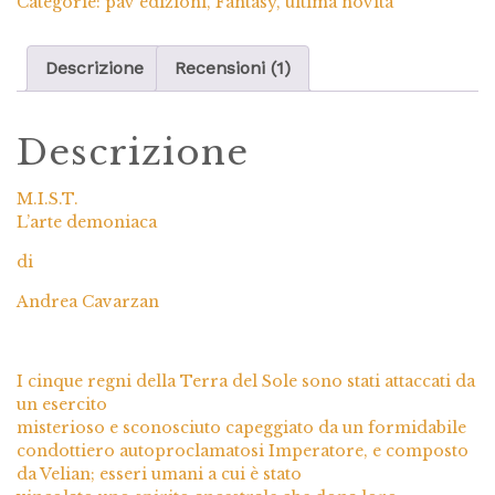
Categorie:
pav edizioni
,
Fantasy
,
ultima novità
Descrizione
Recensioni (1)
Descrizione
M.I.S.T.
L’arte demoniaca
di
Andrea Cavarzan
I cinque regni della Terra del Sole sono stati attaccati da
un esercito
misterioso e sconosciuto capeggiato da un formidabile
condottiero autoproclamatosi Imperatore, e composto
da Velian; esseri umani a cui è stato