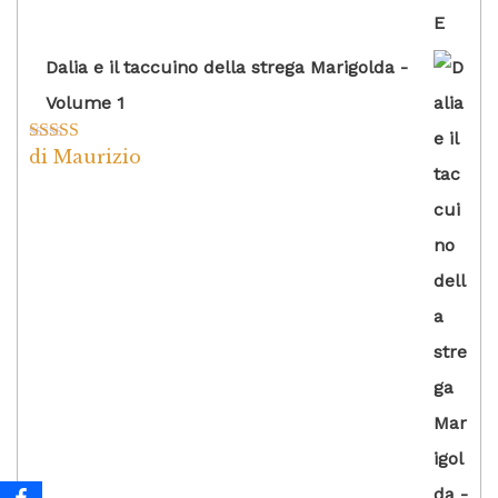
Dalia e il taccuino della strega Marigolda -
Volume 1
di Maurizio
Valutato
4
su 5