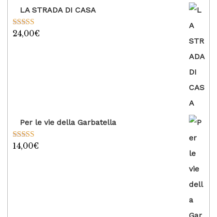
LA STRADA DI CASA
24,00
€
Valutato
5.00
su 5
Per le vie della Garbatella
14,00
€
Valutato
5.00
su 5