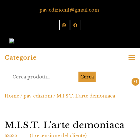
pav.edizioni1@gmail.com
Categorie
Cerca
0
Home
/
pav edizioni
/ M.I.S.T. L’arte demoniaca
M.I.S.T. L’arte demoniaca
(
1
recensione del cliente)