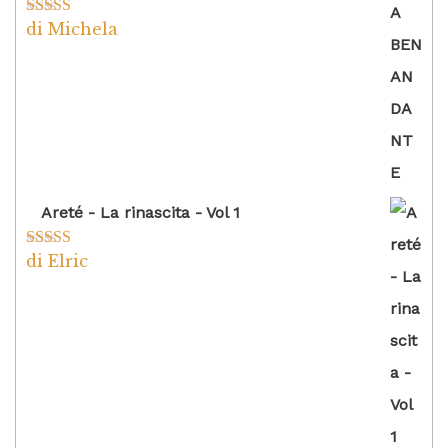
di Michela
Valutato
5
su
5
Areté - La rinascita - Vol 1
di Elric
Valutato
5
su
5