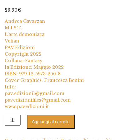
1
Valutato
5.00
su 5 su base
23,90
€
di
recensioni
Andrea Cavarzan
M.I.S.T.
L’arte demoniaca
Velian
PAV Edizioni
Copyright 2022
Collana: Fantasy
1a Edizione: Maggio 2022
ISBN: 979-12-5973-266-8
Cover Graphics: Francesca Benini
Info:
pav.edizioni1@gmail.com
pavedizionifiles@gmail.com
www.pavedizioni.it
Aggiungi al carrello