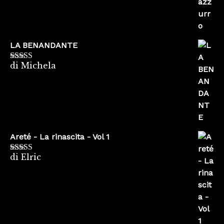
LA BENANDANTE
di Michela
Valutato
5
su
5
Areté - La rinascita - Vol 1
di Elric
Valutato
5
su
5