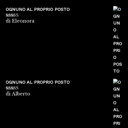
OGNUNO AL PROPRIO POSTO
di Eleonora
Valutato
5
su
5
OGNUNO AL PROPRIO POSTO
di Alberto
Valutato
5
su
5