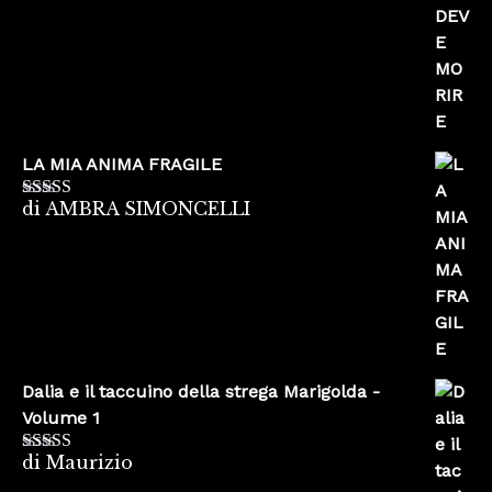
LA MIA ANIMA FRAGILE
di AMBRA SIMONCELLI
Valutato
5
su
5
Dalia e il taccuino della strega Marigolda -
Volume 1
di Maurizio
Valutato
4
su 5