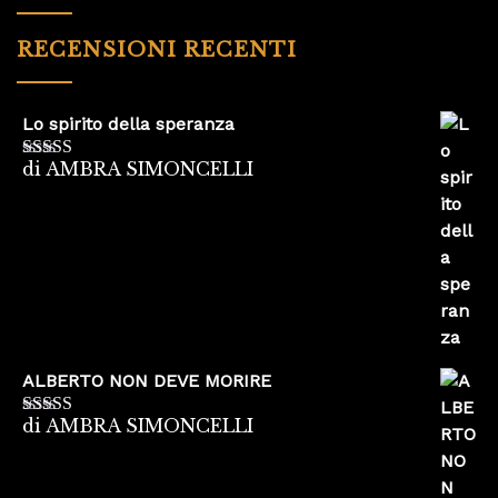
RECENSIONI RECENTI
Lo spirito della speranza
di AMBRA SIMONCELLI
Valutato
5
su
5
ALBERTO NON DEVE MORIRE
di AMBRA SIMONCELLI
Valutato
5
su
5