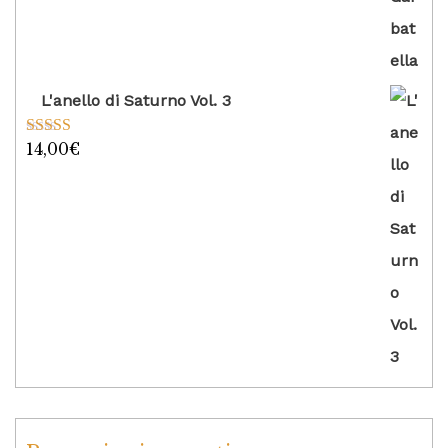
L'anello di Saturno Vol. 3
14,00
€
Valutato
5.00
su 5