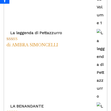
La leggenda di Pettazzurro
di AMBRA SIMONCELLI
Valutato
5
su
5
LA BENANDANTE