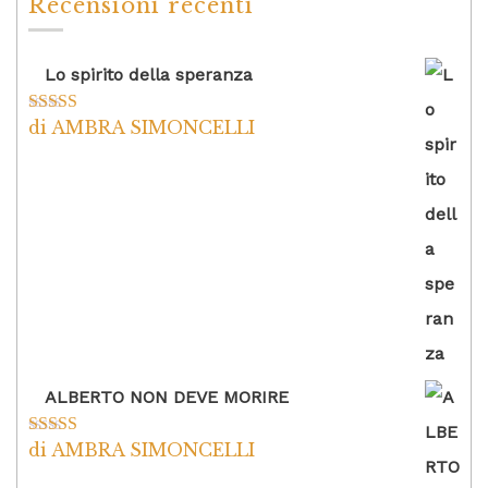
Recensioni recenti
Lo spirito della speranza
di AMBRA SIMONCELLI
Valutato
5
su
5
ALBERTO NON DEVE MORIRE
di AMBRA SIMONCELLI
Valutato
5
su
5