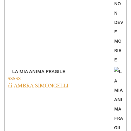
LA MIA ANIMA FRAGILE
di AMBRA SIMONCELLI
Valutato
5
su
5