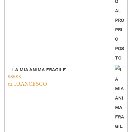
LA MIA ANIMA FRAGILE
di FRANCESCO
Valutato
5
su
5