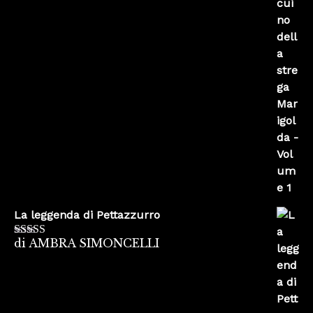
La leggenda di Pettazzurro
di AMBRA SIMONCELLI
Valutato
5
su
5