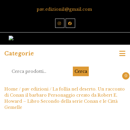
pav.edizioni1@gmail.com
Categorie
Cerca
0
Home
/
pav edizioni
/ La follia nel deserto. Un racconto
di Conan il barbaro Personaggio creato da Robert E.
Howard – Libro Secondo della serie Conan e le Città
Gemelle