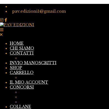
pav.edizioni1@gmail.com
HOME
CHI SIAMO
CONTATTI
I NOSTRI AUTORI
INVIO MANOSCRITTI
SHOP
CARRELLO
CASSA
IL MIO ACCOUNT
CONCORSI
BANDO DI CONCORSO LETTERARIO: 100 S
Raccontaci una storia
terza edizione del concorso Sicilia In Pen
COLLANE