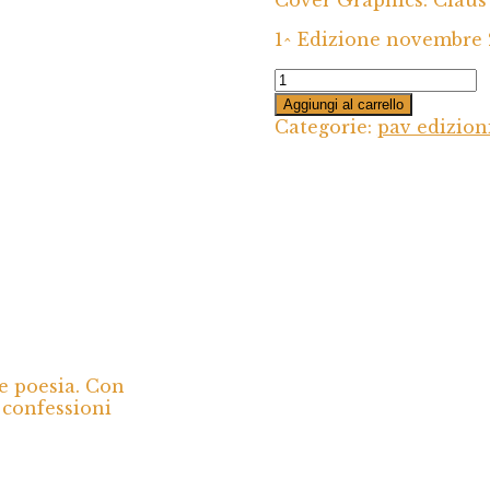
1^ Edizione novembre
LA
FINESTRA
Aggiungi al carrello
DELL'ANIMA
Categorie:
pav edizion
Tra
pennelli
e
parole
quantità
e poesia. Con
e confessioni