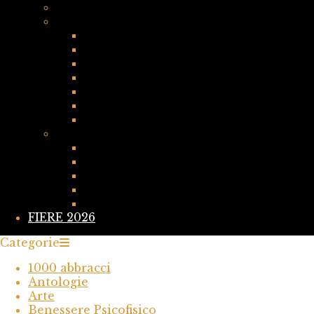
Direttori di Collane e referenti PAV Edizi
COLLANE ROMANCE
CHICKLIT ROMANCE
YOUNG ADULT ROMANCE
SPICY ROMANCE
DARK ROMANCE
ROMANCE FANTASY
HISTORICAL ROMANCE
CONTEMPORARY ROMANCE
COLLANE FANTASY
CHIMERE
DRIADI
PAV Magazine
DRAGHI
GRIFONI
FIERE 2026
Categorie
1000 abbracci
Antologie
Arte
Benessere Psicofisico