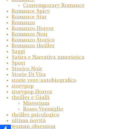
Contemporary Romance
Romance Spicy
Romance Star
Romanzo
Romanzo Horror
Romanzo Noir
Romanzo Storico
Romanzo thriller
Saggi
Satira e Narrativa umoristica
Sport
Storico Noir
Storie Di Vita
storie vere/autobiografico
storypop
storypop Horror
thriller e Gialli
Misterium
Rosso Vermiglio
thriller psicologico
ultima novità
woman obsession