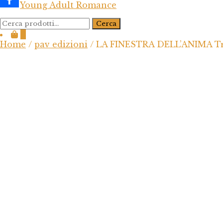
Young Adult Romance
Cerca:
Cerca
0
Home
/
pav edizioni
/ LA FINESTRA DELL’ANIMA Tra