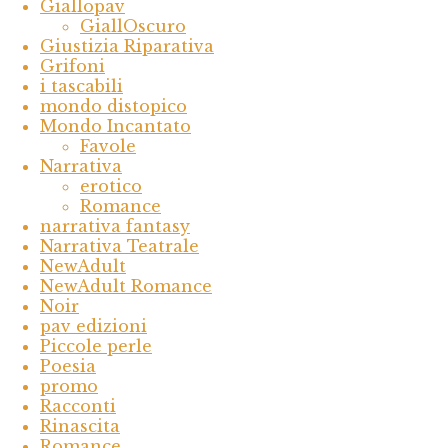
Giallopav
GiallOscuro
Giustizia Riparativa
Grifoni
i tascabili
mondo distopico
Mondo Incantato
Favole
Narrativa
erotico
Romance
narrativa fantasy
Narrativa Teatrale
NewAdult
NewAdult Romance
Noir
pav edizioni
Piccole perle
Poesia
promo
Racconti
Rinascita
Romance