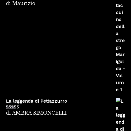
di Maurizio
Valutato
4
su 5
La leggenda di Pettazzurro
di AMBRA SIMONCELLI
Valutato
5
su
5