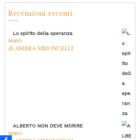
Recensioni recenti
Lo spirito della speranza
di AMBRA SIMONCELLI
Valutato
5
su
5
ALBERTO NON DEVE MORIRE