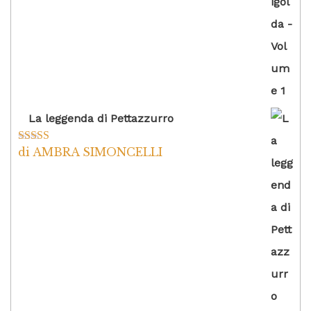
La leggenda di Pettazzurro
di AMBRA SIMONCELLI
Valutato
5
su
5