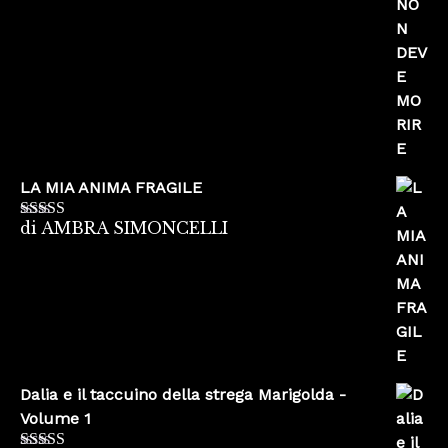
LA MIA ANIMA FRAGILE
di AMBRA SIMONCELLI
Valutato
5
su
5
Dalia e il taccuino della strega Marigolda -
Volume 1