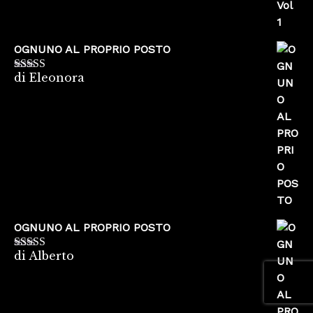
OGNUNO AL PROPRIO POSTO
di Eleonora
Valutato
5
su
5
OGNUNO AL PROPRIO POSTO
di Alberto
Valutato
5
su
5