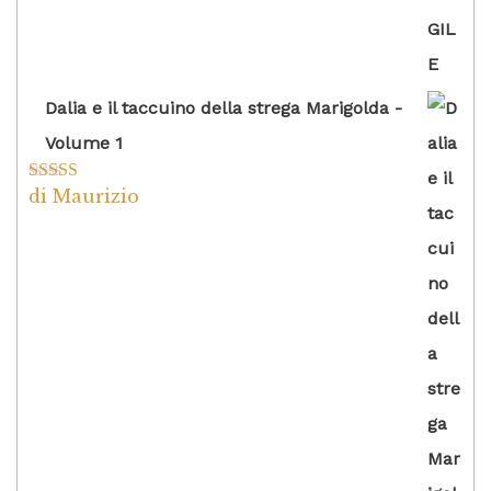
Dalia e il taccuino della strega Marigolda -
Volume 1
di Maurizio
Valutato
4
su 5