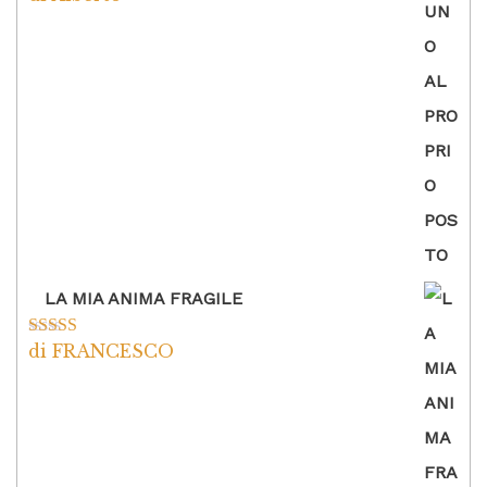
5
LA MIA ANIMA FRAGILE
di FRANCESCO
Valutato
5
su
5