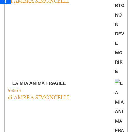
di AMBRA SIMONCELLI
Valutato
5
su
5
LA MIA ANIMA FRAGILE
di AMBRA SIMONCELLI
Valutato
5
su
5