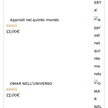
Approdi nel quinto mondo
13,00
€
Valutato
5.00
su 5
OMAR NELL'UNIVERSO
12,00
€
Valutato
5.00
su 5