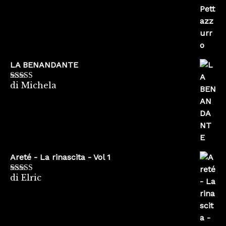
LA BENANDANTE
di Michela
Valutato
5
su
5
Areté - La rinascita - Vol 1
di Elric
Valutato
5
su
5