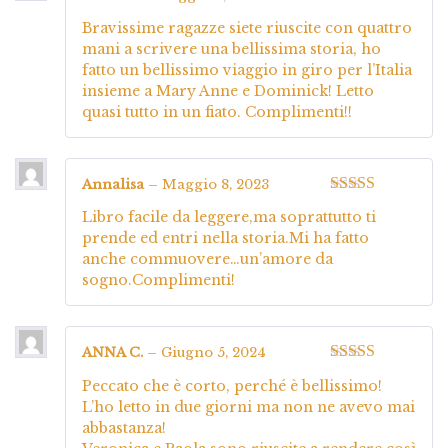
Valutato
5
su
Bravissime ragazze siete riuscite con quattro
5
mani a scrivere una bellissima storia, ho
fatto un bellissimo viaggio in giro per l’Italia
insieme a Mary Anne e Dominick! Letto
quasi tutto in un fiato. Complimenti!!
Annalisa
–
Maggio 8, 2023
Valutato
5
su
Libro facile da leggere,ma soprattutto ti
5
prende ed entri nella storia.Mi ha fatto
anche commuovere…un’amore da
sogno.Complimenti!
ANNA C.
–
Giugno 5, 2024
Valutato
5
su
Peccato che è corto, perché è bellissimo!
5
L’ho letto in due giorni ma non ne avevo mai
abbastanza!