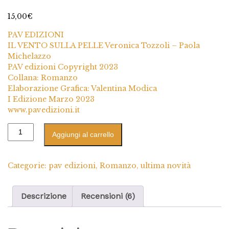
6
Valutato
4.83
su 5 su
15,00
€
base di
recensioni
PAV EDIZIONI
IL VENTO SULLA PELLE Veronica Tozzoli – Paola
Michelazzo
PAV edizioni Copyright 2023
Collana: Romanzo
Elaborazione Grafica: Valentina Modica
I Edizione Marzo 2023
www.pavedizioni.it
Aggiungi al carrello
Categorie:
pav edizioni
,
Romanzo
,
ultima novità
Descrizione
Recensioni (6)