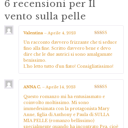
6 recensioni per
Il
vento sulla pelle
Valentina
–
Aprile 4, 2023
Valutato
5
su
Un racconto davvero frizzante che ti seduce
5
fino alla fine. Scritto davvero bene e devo
dire che le due autrici si sono amalgamate
benissimo.
L’ho letto tutto d’un fiato! Consigliatissimo!
ANNA C.
–
Aprile 14, 2023
Valutato
5
su
Questo romanzo mi ha entusiasmato e
5
coinvolto moltissimo. Mi sono
immedesimata con la protagonista Mary
Anne, figlia di Anthony e Paula di SULLA
MIA PELLE (romanzo bellissimo)
specialmente quando ha incontrato Pea, cioè