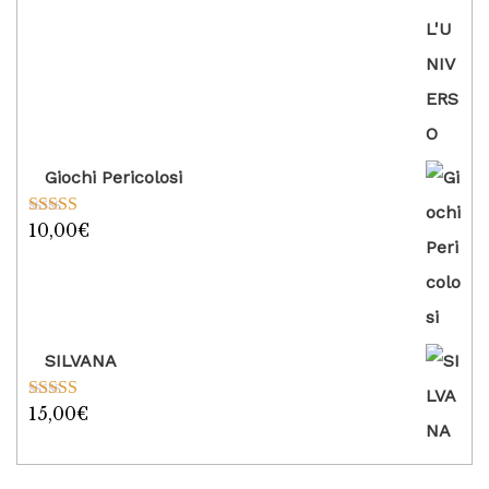
Giochi Pericolosi
10,00
€
Valutato
5.00
su 5
SILVANA
15,00
€
Valutato
5.00
su 5