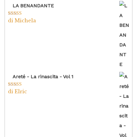
LA BENANDANTE
di Michela
Valutato
5
su
5
Areté - La rinascita - Vol 1
di Elric
Valutato
5
su
5