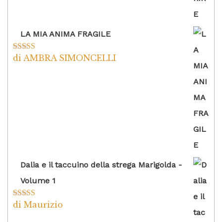
LA MIA ANIMA FRAGILE
di AMBRA SIMONCELLI
Valutato
5
su
5
Dalia e il taccuino della strega Marigolda -
Volume 1
di Maurizio
Valutato
4
su 5