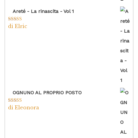
Areté - La rinascita - Vol 1
di Elric
Valutato
5
su
5
OGNUNO AL PROPRIO POSTO
di Eleonora
Valutato
5
su
5