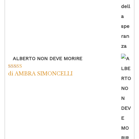
ALBERTO NON DEVE MORIRE
di AMBRA SIMONCELLI
Valutato
5
su
5