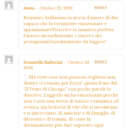
Anna
–
Ottobre 22, 2022
Valutato
5
su
Romanzo bellissimo,la storia d’amore di due
5
ragazzi che fa veramente emozionare e
appassionare!Descrive in maniera perfetta
l’amore incondizionato e sincero dei
protagonisti!Assolutamente da leggere!
Donatella Ballerini
–
Ottobre 23,
2022
Valutato
5
su
5
” …Ma certe cose non possono togliersi mai,
dentro ci restano per forza” questa frase dal
“Il Vento di Chicago” con poche parole lo
descrive. Leggerlo mi ha emozionata perché
non è solo una storia di Amore romantica ed
erotica, ma la storia di vite che si incontrano
e si intrecciano, di amicizie e di famiglie, di
diversità e di traumi, di come la
derminazione può fare superare ogni