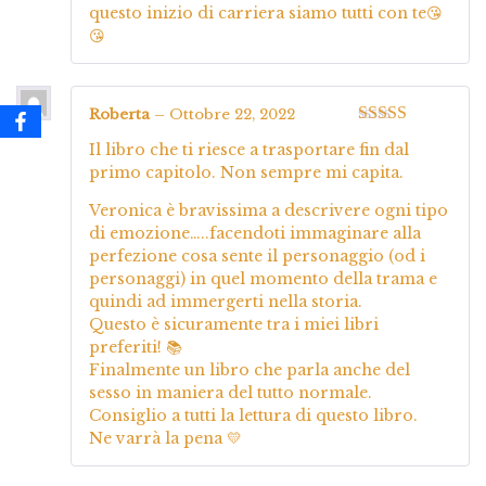
questo inizio di carriera siamo tutti con te😘
😘
Roberta
–
Ottobre 22, 2022
Valutato
5
su
Il libro che ti riesce a trasportare fin dal
5
primo capitolo. Non sempre mi capita.
Veronica è bravissima a descrivere ogni tipo
di emozione…..facendoti immaginare alla
perfezione cosa sente il personaggio (od i
personaggi) in quel momento della trama e
quindi ad immergerti nella storia.
Questo è sicuramente tra i miei libri
preferiti! 📚
Finalmente un libro che parla anche del
sesso in maniera del tutto normale.
Consiglio a tutti la lettura di questo libro.
Ne varrà la pena 💛