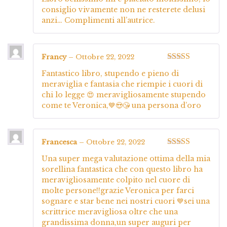
5
consiglio vivamente non ne resterete delusi
anzi… Complimenti all’autrice.
Francy
–
Ottobre 22, 2022
Valutato
5
su
Fantastico libro, stupendo e pieno di
5
meraviglia e fantasia che riempie i cuori di
chi lo legge 😍 meravigliosamente stupendo
come te Veronica,💙😍😘 una persona d’oro
Francesca
–
Ottobre 22, 2022
Valutato
5
su
Una super mega valutazione ottima della mia
5
sorellina fantastica che con questo libro ha
meravigliosamente colpito nel cuore di
molte persone!!grazie Veronica per farci
sognare e star bene nei nostri cuori 💙sei una
scrittrice meravigliosa oltre che una
grandissima donna,un super auguri per