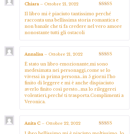
Chiara
–
Ottobre 21, 2022
Valutato
5
su
Il libro mi è piaciuto tantissimo perché
5
racconta una bellissima storia romantica e
non banale che ti fa credere nel vero amore
nonostante tutti gli ostacoli
Annalisa
–
Ottobre 21, 2022
Valutato
5
su
È stato un libro emozionante,mi sono
5
medesimata nei personaggi,come se lo
vivessi in prima persona…in 5 giorni l’ho
finito di leggere e mi è anche dispiaciuto
averlo finito così presto…ma lo rileggerei
volentieri,perché ti trasporta.Complimenti a
Veronica.
Anita C
–
Ottobre 22, 2022
Valutato
5
su
Libro bellissimo mi è piaciuto moltissimo, lo