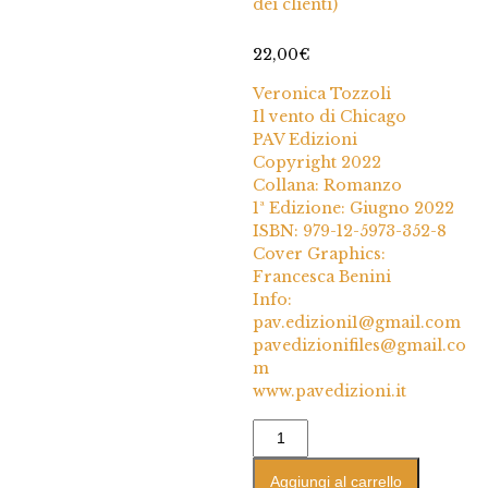
dei clienti)
su 5 su base
di
recensioni
22,00
€
Veronica Tozzoli
Il vento di Chicago
PAV Edizioni
Copyright 2022
Collana: Romanzo
1ª Edizione: Giugno 2022
ISBN: 979-12-5973-352-8
Cover Graphics:
Francesca Benini
Info:
pav.edizioni1@gmail.com
pavedizionifiles@gmail.co
m
www.pavedizioni.it
Aggiungi al carrello