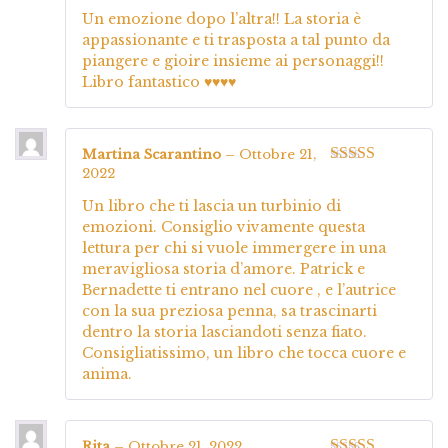
5
Un emozione dopo l’altra!! La storia è
appassionante e ti trasposta a tal punto da
piangere e gioire insieme ai personaggi!!
Libro fantastico ♥️♥️♥️♥️
Martina Scarantino
–
Ottobre 21,
2022
Valutato
5
su
5
Un libro che ti lascia un turbinio di
emozioni. Consiglio vivamente questa
lettura per chi si vuole immergere in una
meravigliosa storia d’amore. Patrick e
Bernadette ti entrano nel cuore , e l’autrice
con la sua preziosa penna, sa trascinarti
dentro la storia lasciandoti senza fiato.
Consigliatissimo, un libro che tocca cuore e
anima.
Rita
–
Ottobre 21, 2022