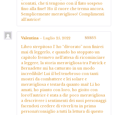
scontati, che ti tengono con il fiato sospeso
fino alla fine!! Ho il cuore che trema ancora.
Semplicemente meraviglioso! Complimenti
all’autrice!
Valentina
–
Luglio 25, 2022
Valutato
5
su
Libro strepitoso l’ ho “divorato” non finirei
5
mai di leggerlo, e quando ho stoppato un
capitolo fremevo nell’attesa di ricominciare
a leggere, la storia meravigliosa tra Patrick e
Bernadette mi ha catturato in un modo
incredibile! Lui il bel tenebroso con tanti
mostri da combattere e lei solare e
meravigliosa e testarda quanto mai! Li ho
amati, ho pianto con loro, ho gioito con
loro!l’autrice è stata a dir poco meravigliosa
a descrivere i sentimenti dei suoi personaggi
facendoti credere di viverli tu in prima
persona!consiglio a tutti la lettura di questo