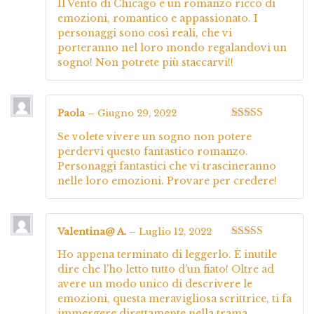
Il Vento di Chicago è un romanzo ricco di
5
emozioni, romantico e appassionato. I
personaggi sono così reali, che vi
porteranno nel loro mondo regalandovi un
sogno! Non potrete più staccarvi!!
Paola
–
Giugno 29, 2022
Valutato
5
su
Se volete vivere un sogno non potere
5
perdervi questo fantastico romanzo.
Personaggi fantastici che vi trascineranno
nelle loro emozioni. Provare per credere!
Valentina@ A.
–
Luglio 12, 2022
Valutato
5
su
Ho appena terminato di leggerlo. È inutile
5
dire che l’ho letto tutto d’un fiato! Oltre ad
avere un modo unico di descrivere le
emozioni, questa meravigliosa scrittrice, ti fa
immergere direttamente nella trama,