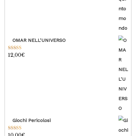
OMAR NELL'UNIVERSO
12,00
€
Valutato
5.00
su 5
Giochi Pericolosi
10,00
€
Valutato
5.00