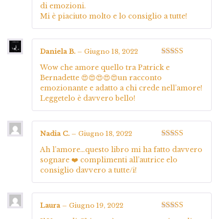
di emozioni.
Mi è piaciuto molto e lo consiglio a tutte!
Daniela B.
–
Giugno 18, 2022
Valutato
5
su
Wow che amore quello tra Patrick e
5
Bernadette 😍😍😍😍😍un racconto
emozionante e adatto a chi crede nell’amore!
Leggetelo è davvero bello!
Nadia C.
–
Giugno 18, 2022
Valutato
5
su
Ah l’amore…questo libro mi ha fatto davvero
5
sognare ❤️ complimenti all’autrice elo
consiglio davvero a tutte/i!
Laura
–
Giugno 19, 2022
Valutato
5
su