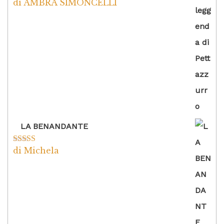
di AMBRA SIMONCELLI
Valutato
5
su
5
LA BENANDANTE
di Michela
Valutato
5
su
5