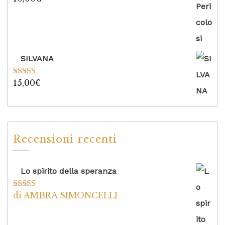
su 5
SILVANA
15,00
€
Valutato
5.00
su 5
Recensioni recenti
Lo spirito della speranza
di AMBRA SIMONCELLI
Valutato
5
su
5