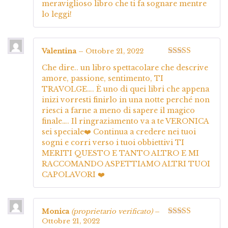
meraviglioso libro che ti fa sognare mentre
lo leggi!
Valentina
–
Ottobre 21, 2022
Valutato
5
su
Che dire.. un libro spettacolare che descrive
5
amore, passione, sentimento, TI
TRAVOLGE…. È uno di quei libri che appena
inizi vorresti finirlo in una notte perché non
riesci a farne a meno di sapere il magico
finale…. Il ringraziamento va a te VERONICA
sei speciale❤️ Continua a credere nei tuoi
sogni e corri verso i tuoi obbiettivi TI
MERITI QUESTO E TANTO ALTRO E MI
RACCOMANDO ASPETTIAMO ALTRI TUOI
CAPOLAVORI ❤️
Monica
(proprietario verificato)
–
Ottobre 21, 2022
Valutato
5
su