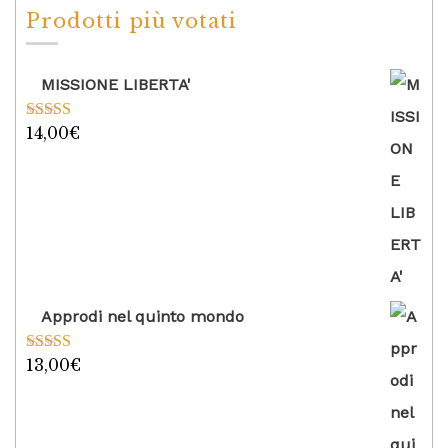
Prodotti più votati
MISSIONE LIBERTA'
14,00
€
Valutato
5.00
su 5
Approdi nel quinto mondo
13,00
€
Valutato
5.00
su 5