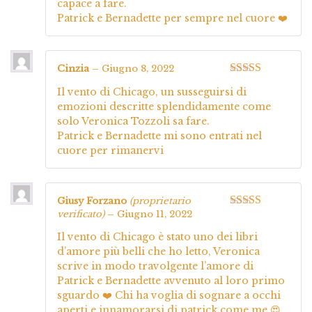
capace a fare.
Patrick e Bernadette per sempre nel cuore ❤️
Cinzia
–
Giugno 8, 2022
Valutato
5
su
Il vento di Chicago, un susseguirsi di
5
emozioni descritte splendidamente come
solo Veronica Tozzoli sa fare.
Patrick e Bernadette mi sono entrati nel
cuore per rimanervi
Giusy Forzano
(proprietario
verificato)
–
Giugno 11, 2022
Valutato
5
su
5
Il vento di Chicago è stato uno dei libri
d’amore più belli che ho letto, Veronica
scrive in modo travolgente l’amore di
Patrick e Bernadette avvenuto al loro primo
sguardo ❤️ Chi ha voglia di sognare a occhi
aperti e innamorarsi di patrick come me 😍