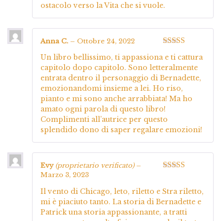
ostacolo verso la Vita che si vuole.
Anna C.
–
Ottobre 24, 2022
Valutato
5
su
Un libro bellissimo, ti appassiona e ti cattura
5
capitolo dopo capitolo. Sono letteralmente
entrata dentro il personaggio di Bernadette,
emozionandomi insieme a lei. Ho riso,
pianto e mi sono anche arrabbiata! Ma ho
amato ogni parola di questo libro!
Complimenti all’autrice per questo
splendido dono di saper regalare emozioni!
Evy
(proprietario verificato)
–
Marzo 3, 2023
Valutato
5
su
5
Il vento di Chicago, leto, riletto e Stra riletto,
mi è piaciuto tanto. La storia di Bernadette e
Patrick una storia appassionante, a tratti