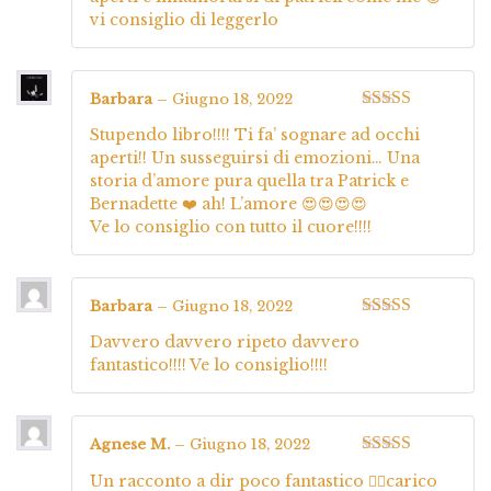
vi consiglio di leggerlo
Barbara
–
Giugno 18, 2022
Valutato
5
su
Stupendo libro!!!! Ti fa’ sognare ad occhi
5
aperti!! Un susseguirsi di emozioni… Una
storia d’amore pura quella tra Patrick e
Bernadette ❤️ ah! L’amore 😍😍😍😍
Ve lo consiglio con tutto il cuore!!!!
Barbara
–
Giugno 18, 2022
Valutato
5
su
Davvero davvero ripeto davvero
5
fantastico!!!! Ve lo consiglio!!!!
Agnese M.
–
Giugno 18, 2022
Valutato
5
su
Un racconto a dir poco fantastico 👍🏻carico
5