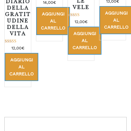
LE
Valutato
DIARIO
13,00
€
14,00
€
5.00
VELE
DELLA
su 5
AGGIUNGI
AGGIUNGI
GRATIT
AL
UDINE
AL
Valutato
12,00
€
5.00
DELLA
CARRELLO
CARRELLO
su 5
VITA
AGGIUNGI
AL
CARRELLO
Valutato
12,00
€
5.00
su 5
AGGIUNGI
AL
CARRELLO