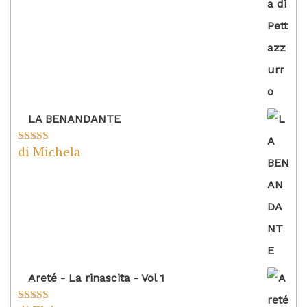
LA BENANDANTE
di Michela
Valutato
5
su
5
Areté - La rinascita - Vol 1