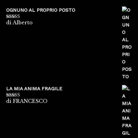
OGNUNO AL PROPRIO POSTO
di Alberto
Valutato
5
su
5
LA MIA ANIMA FRAGILE
di FRANCESCO
Valutato
5
su
5