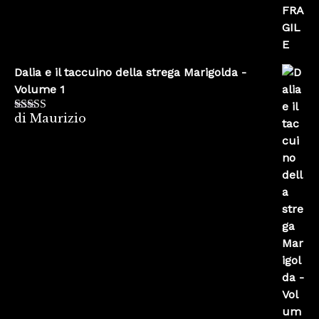
Dalia e il taccuino della strega Marigolda -
Volume 1
di Maurizio
Valutato
4
su 5