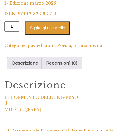
1^ Edizione marzo 2025
ISBN: 979-12-82139-37-3
Aggiungi al carrello
Categorie:
pav edizioni
,
Poesia
,
ultima novità
Descrizione
Recensioni (0)
Descrizione
IL TORMENTO DELL’UNIVERSO
di
MUJË BUÇPAPAJ
“Il Tormento dell’Universo” di Mujë Buçpapaj, è la