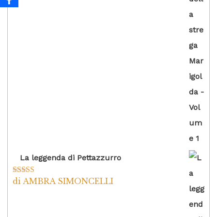
La leggenda di Pettazzurro
di AMBRA SIMONCELLI
Valutato
5
su
5