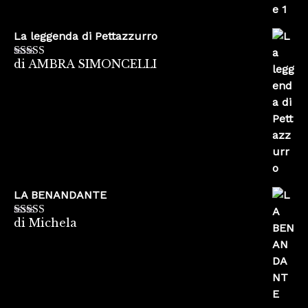
La leggenda di Pettazzurro
di AMBRA SIMONCELLI
Valutato
5
su
5
LA BENANDANTE
di Michela
Valutato
5
su
5