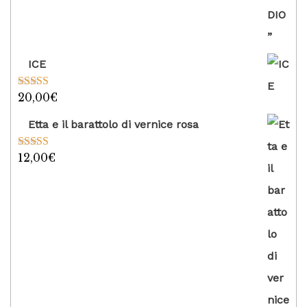
ICE
20,00
€
Valutato
5.00
su 5
Etta e il barattolo di vernice rosa
12,00
€
Valutato
5.00
su 5