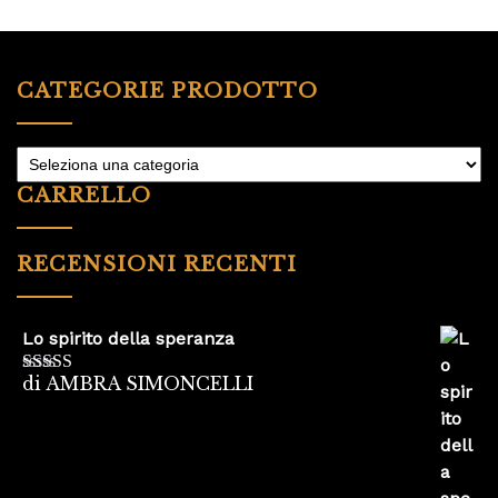
CATEGORIE PRODOTTO
CARRELLO
RECENSIONI RECENTI
Lo spirito della speranza
di AMBRA SIMONCELLI
Valutato
5
su
5