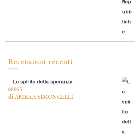
Recensioni recenti
Lo spirito della speranza
di AMBRA SIMONCELLI
Valutato
5
su
5