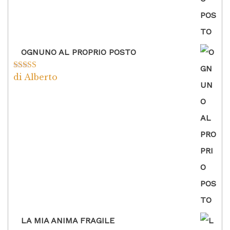
OGNUNO AL PROPRIO POSTO
di Alberto
Valutato
5
su
5
LA MIA ANIMA FRAGILE