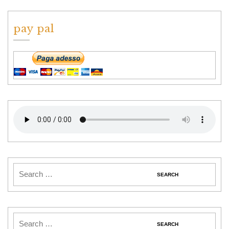
pay pal