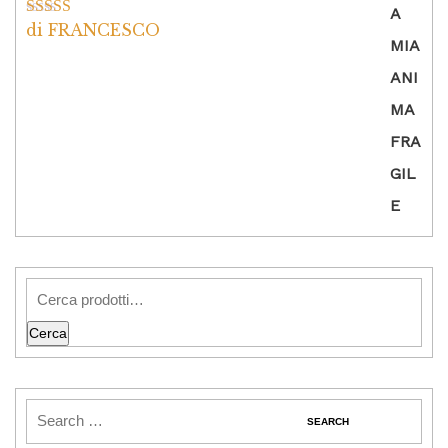
di FRANCESCO
Valutato
5
su
5
Cerca