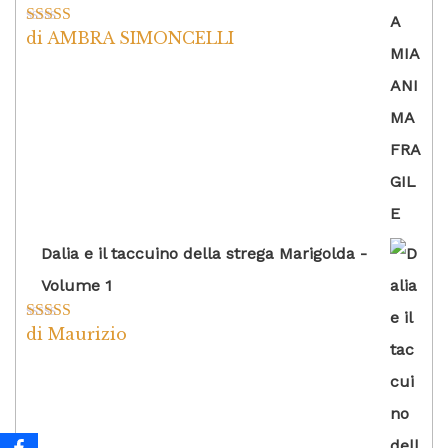
di AMBRA SIMONCELLI
Valutato
5
su
5
Dalia e il taccuino della strega Marigolda -
Volume 1
di Maurizio
Valutato
4
su 5