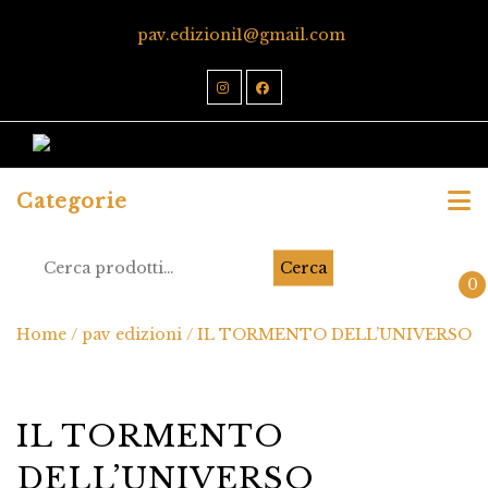
pav.edizioni1@gmail.com
Categorie
Cerca
0
Home
/
pav edizioni
/ IL TORMENTO DELL’UNIVERSO
IL TORMENTO
DELL’UNIVERSO