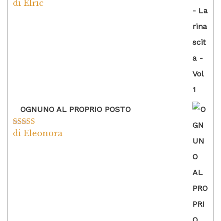
di Elric
Valutato
5
su
5
OGNUNO AL PROPRIO POSTO
di Eleonora
Valutato
5
su
5