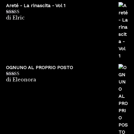
Areté - La rinascita - Vol 1
di Elric
Valutato
5
su
5
OGNUNO AL PROPRIO POSTO
di Eleonora
Valutato
5
su
5