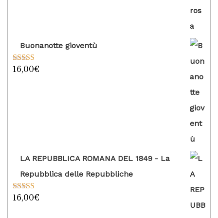
Buonanotte gioventù
16,00
€
Valutato
5.00
su 5
LA REPUBBLICA ROMANA DEL 1849 - La
Repubblica delle Repubbliche
16,00
€
Valutato
5.00
su 5