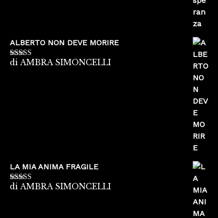
ALBERTO NON DEVE MORIRE
di AMBRA SIMONCELLI
Valutato
5
su
5
LA MIA ANIMA FRAGILE
di AMBRA SIMONCELLI
Valutato
5
su
5