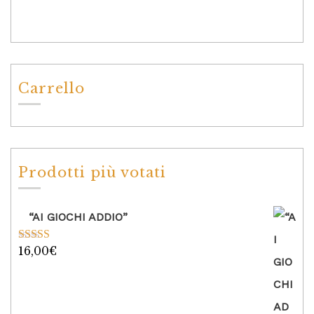
Carrello
Prodotti più votati
“AI GIOCHI ADDIO”
16,00
€
Valutato
5.00
su 5