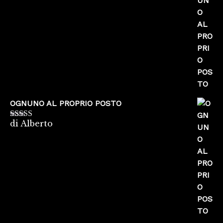
5
OGNUNO AL PROPRIO POSTO
di Alberto
Valutato
5
su
5