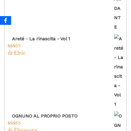
Areté - La rinascita - Vol 1
di Elric
Valutato
5
su
5
OGNUNO AL PROPRIO POSTO
di Eleonora
Valutato
5
su