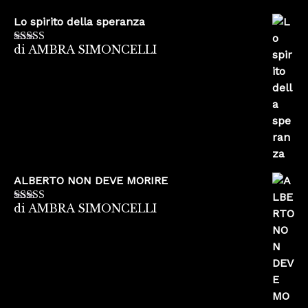
Lo spirito della speranza
di AMBRA SIMONCELLI
Valutato
5
su
5
ALBERTO NON DEVE MORIRE
di AMBRA SIMONCELLI
Valutato
5
su
5