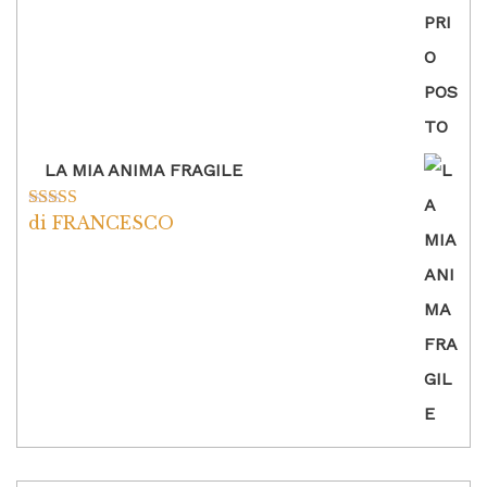
LA MIA ANIMA FRAGILE
di FRANCESCO
Valutato
5
su
5