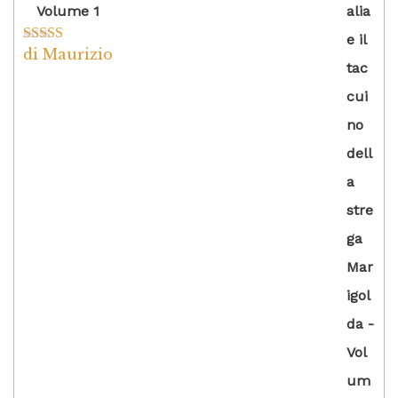
Volume 1
di Maurizio
Valutato
4
su 5