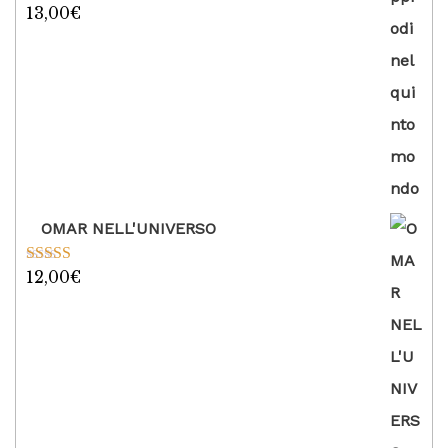
13,00
€
Valutato
5.00
su 5
OMAR NELL'UNIVERSO
12,00
€
Valutato
5.00
su 5