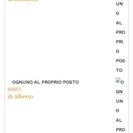
5
OGNUNO AL PROPRIO POSTO
di Alberto
Valutato
5
su
5