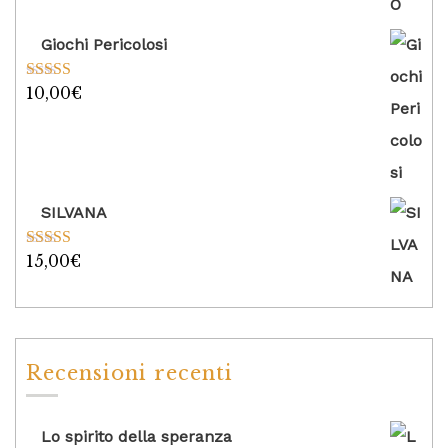
Giochi Pericolosi
10,00
€
Valutato
5.00
su 5
SILVANA
15,00
€
Valutato
5.00
su 5
Recensioni recenti
Lo spirito della speranza