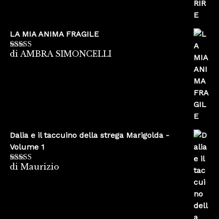
LA MIA ANIMA FRAGILE
di AMBRA SIMONCELLI
Valutato
5
su
5
Dalia e il taccuino della strega Marigolda -
Volume 1
di Maurizio
Valutato
4
su 5