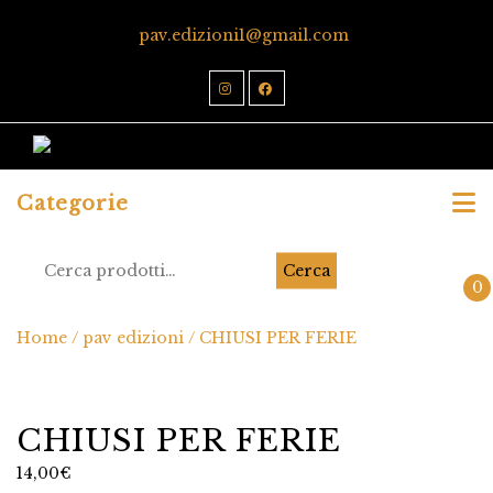
pav.edizioni1@gmail.com
Categorie
Cerca
0
Home
/
pav edizioni
/ CHIUSI PER FERIE
CHIUSI PER FERIE
14,00
€