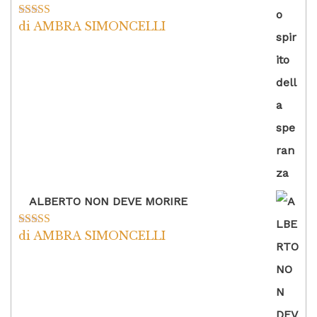
di AMBRA SIMONCELLI
Valutato
5
su
5
ALBERTO NON DEVE MORIRE
di AMBRA SIMONCELLI
Valutato
5
su
5