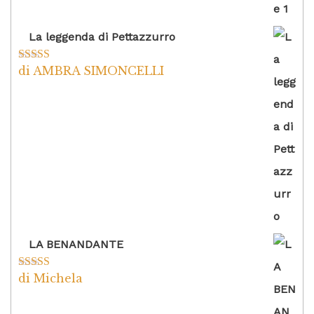
La leggenda di Pettazzurro
di AMBRA SIMONCELLI
Valutato
5
su
5
LA BENANDANTE
di Michela
Valutato
5
su
5