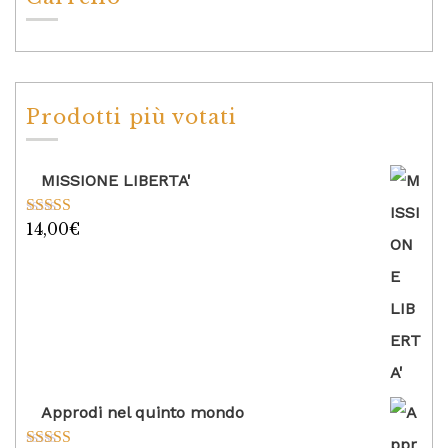
Prodotti più votati
MISSIONE LIBERTA'
14,00
€
Valutato
5.00
su 5
Approdi nel quinto mondo