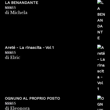
LA BENANDANTE
di Michela
Valutato
5
su
5
Areté - La rinascita - Vol 1
di Elric
Valutato
5
su
5
OGNUNO AL PROPRIO POSTO
di Eleonora
Valutato
5
su