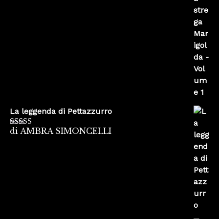
La leggenda di Pettazzurro
di AMBRA SIMONCELLI
Valutato
5
su
5