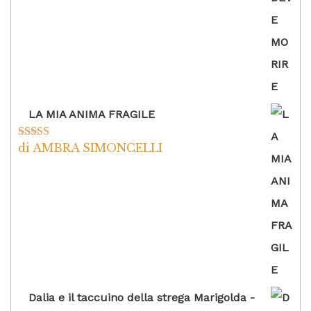
LA MIA ANIMA FRAGILE
di AMBRA SIMONCELLI
Valutato
5
su
5
Dalia e il taccuino della strega Marigolda -