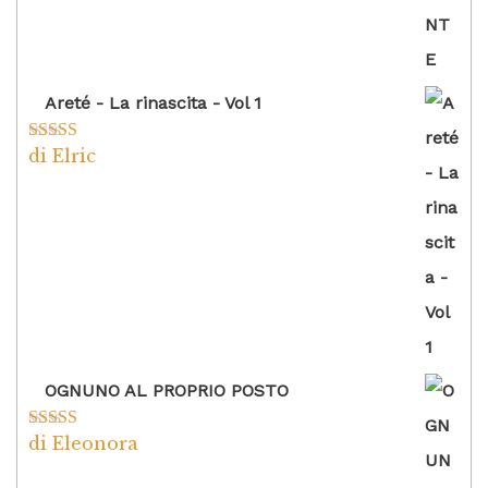
Areté - La rinascita - Vol 1
di Elric
Valutato
5
su
5
OGNUNO AL PROPRIO POSTO
di Eleonora
Valutato
5
su
5