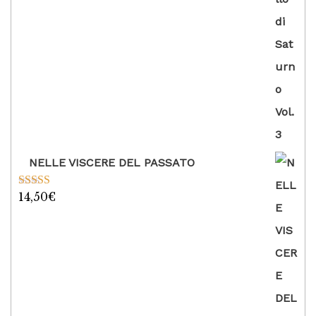
NELLE VISCERE DEL PASSATO
14,50
€
Valutato
5.00
su 5