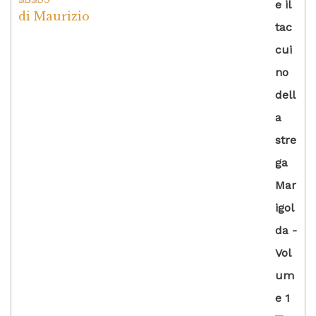
di Maurizio
Valutato
4
su 5