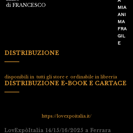
di FRANCESCO
Valutato
5
su
5
DISTRIBUZIONE
disponibili in tutti gli store e ordinabile in libreria
DISTRIBUZIONE E-BOOK E CARTACE
https://lovexpoitalia.it/
LovExpòItalia 14/15/16/2025 a Ferrara