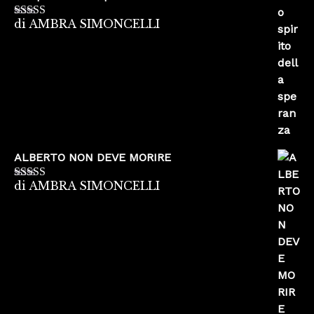
di AMBRA SIMONCELLI
Valutato
5
su
5
ALBERTO NON DEVE MORIRE
di AMBRA SIMONCELLI
Valutato
5
su
5