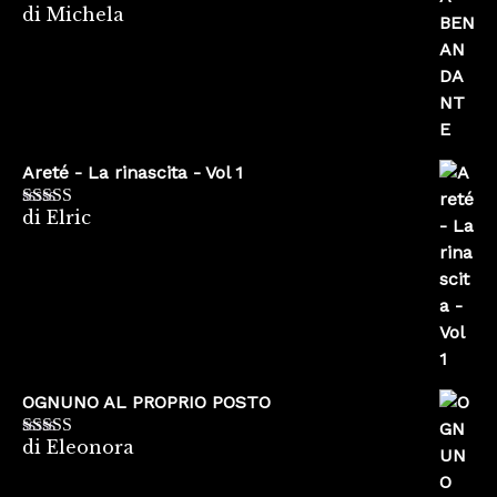
di Michela
Valutato
5
su
5
Areté - La rinascita - Vol 1
di Elric
Valutato
5
su
5
OGNUNO AL PROPRIO POSTO
di Eleonora
Valutato
5
su
5