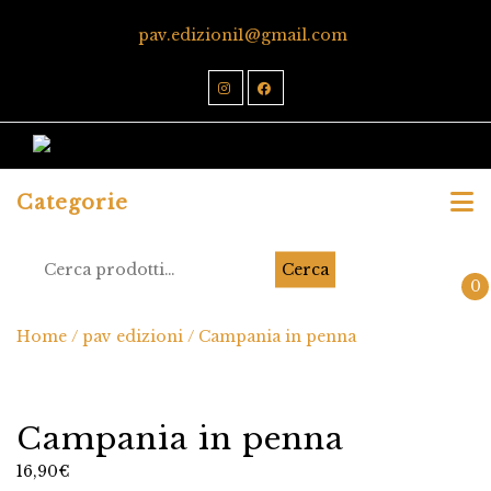
pav.edizioni1@gmail.com
Categorie
Cerca
0
Home
/
pav edizioni
/ Campania in penna
Campania in penna
16,90
€