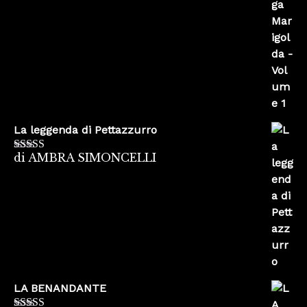
La leggenda di Pettazzurro
di AMBRA SIMONCELLI
Valutato
5
su
5
LA BENANDANTE