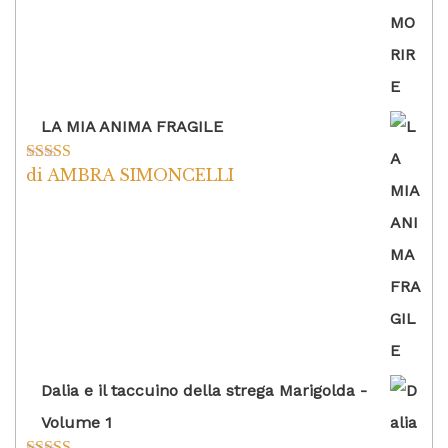
LA MIA ANIMA FRAGILE
di AMBRA SIMONCELLI
Valutato
5
su
5
Dalia e il taccuino della strega Marigolda -
Volume 1