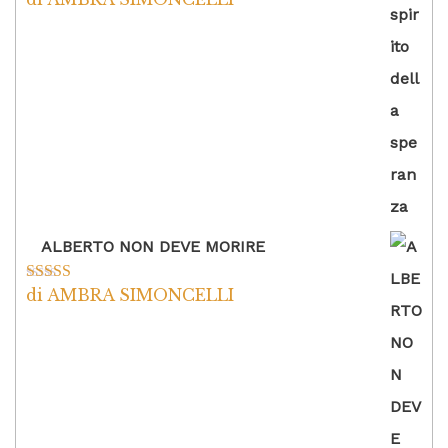
5
ALBERTO NON DEVE MORIRE
di AMBRA SIMONCELLI
Valutato
5
su
5