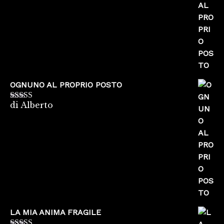
OGNUNO AL PROPRIO POSTO
di Alberto
Valutato
5
su
5
LA MIA ANIMA FRAGILE