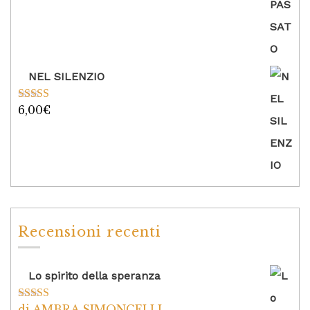
NEL SILENZIO
6,00
€
Valutato
5.00
su 5
Recensioni recenti
Lo spirito della speranza
di AMBRA SIMONCELLI
Valutato
5
su