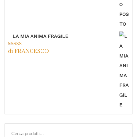
LA MIA ANIMA FRAGILE
di FRANCESCO
Valutato
5
su
5