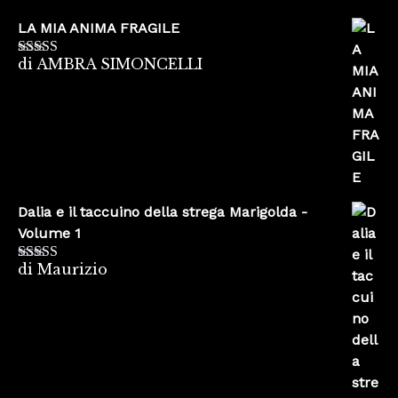
LA MIA ANIMA FRAGILE
di AMBRA SIMONCELLI
Valutato
5
su
5
Dalia e il taccuino della strega Marigolda -
Volume 1
di Maurizio
Valutato
4
su 5