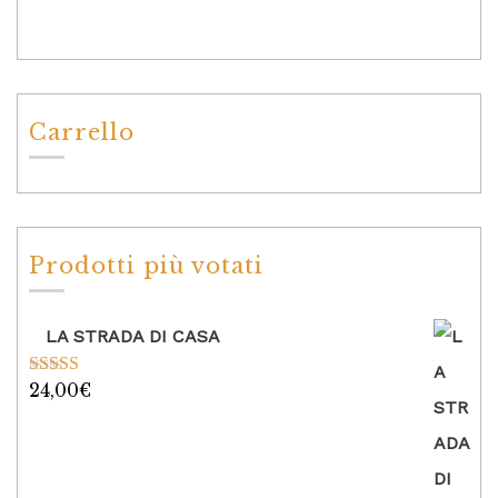
Carrello
Prodotti più votati
LA STRADA DI CASA
24,00
€
Valutato
5.00
su 5