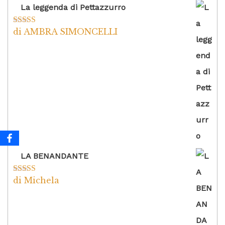
La leggenda di Pettazzurro
di AMBRA SIMONCELLI
Valutato
5
su
5
LA BENANDANTE
di Michela
Valutato
5
su
5