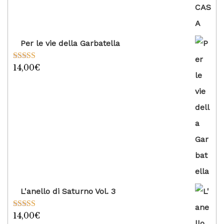
Per le vie della Garbatella
14,00
€
Valutato
5.00
su 5
L'anello di Saturno Vol. 3
14,00
€
Valutato
5.00
su 5