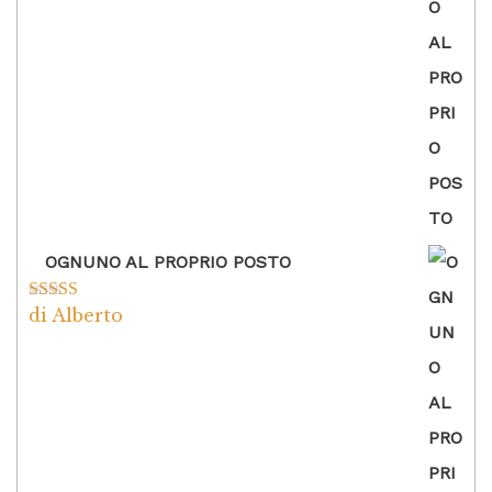
OGNUNO AL PROPRIO POSTO
di Alberto
Valutato
5
su
5