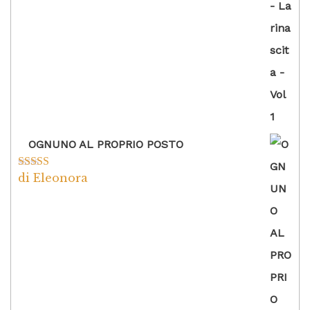
5
OGNUNO AL PROPRIO POSTO
di Eleonora
Valutato
5
su
5