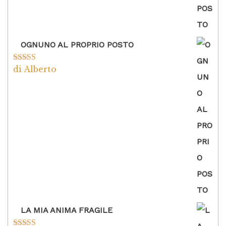
OGNUNO AL PROPRIO POSTO
di Alberto
Valutato
5
su
5
LA MIA ANIMA FRAGILE