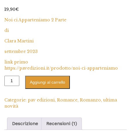
1
Valutato
4.00
su 5
19,90
€
su base di
recensioni
Noi ci Apparteniamo 2 Parte
di
Clara Martini
settembre 2023
link primo
https://pavedizioni.it/prodotto/noi-ci-apparteniamo
Aggiungi al carrello
Categorie:
pav edizioni
,
Romance
,
Romanzo
,
ultima
novità
Descrizione
Recensioni (1)