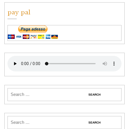
pay pal