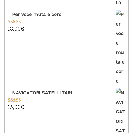
Per voce muta e coro
13,00
€
Valutato
5.00
su 5
NAVIGATORI SATELLITARI
15,00
€
Valutato
5.00
su 5