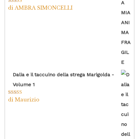
di AMBRA SIMONCELLI
Valutato
5
su
5
Dalia e il taccuino della strega Marigolda -
Volume 1
di Maurizio
Valutato
4
su 5