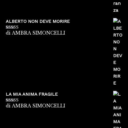
ALBERTO NON DEVE MORIRE
di AMBRA SIMONCELLI
Valutato
5
su
5
LA MIA ANIMA FRAGILE
di AMBRA SIMONCELLI
Valutato
5
su
5