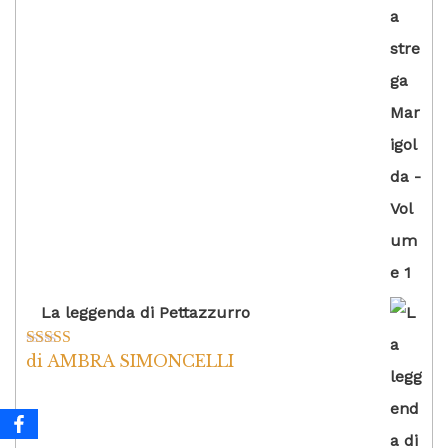
La leggenda di Pettazzurro
di AMBRA SIMONCELLI
Valutato
5
su
5