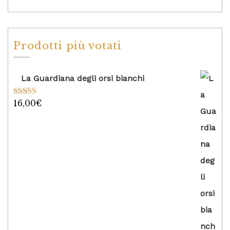
Prodotti più votati
La Guardiana degli orsi bianchi
16,00
€
Valutato
5.00
su 5