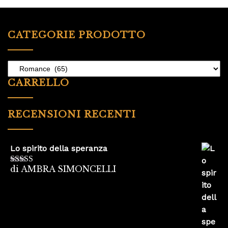
CATEGORIE PRODOTTO
CARRELLO
RECENSIONI RECENTI
Lo spirito della speranza
di AMBRA SIMONCELLI
Valutato
5
su
5