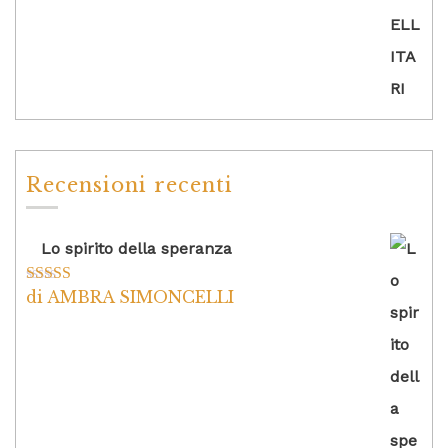
Recensioni recenti
Lo spirito della speranza
di AMBRA SIMONCELLI
Valutato
5
su
5