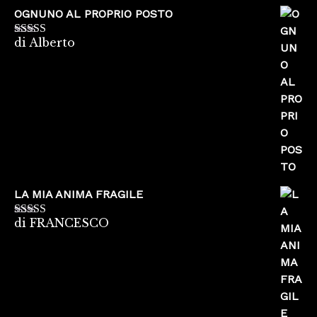
OGNUNO AL PROPRIO POSTO
di Alberto
Valutato
5
su
5
LA MIA ANIMA FRAGILE
di FRANCESCO
Valutato
5
su
5