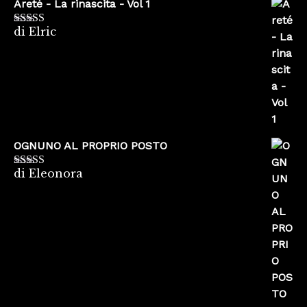
Areté - La rinascita - Vol 1
di Elric
Valutato
5
su
5
OGNUNO AL PROPRIO POSTO
di Eleonora
Valutato
5
su
5