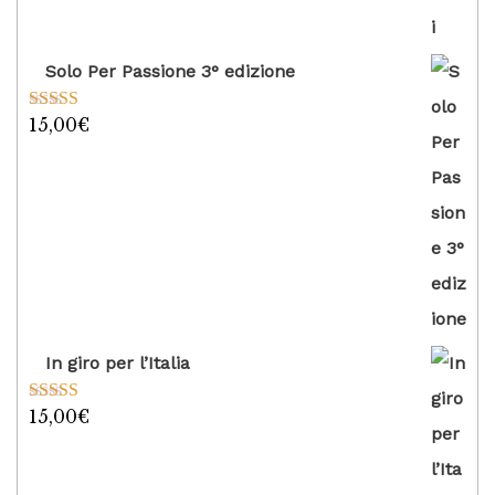
Solo Per Passione 3° edizione
15,00
€
Valutato
5.00
su 5
In giro per l’Italia
15,00
€
Valutato
5.00
su 5