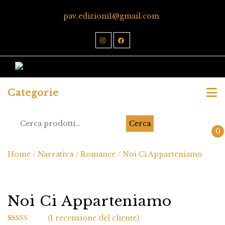
pav.edizioni1@gmail.com
Categorie
Cerca
0
Home
/
Narrativa
/
Romance
/ Noi Ci Apparteniamo
Noi Ci Apparteniamo
(
1
recensione del cliente)