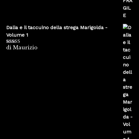
Dalia e il taccuino della strega Marigolda -
Volume 1
di Maurizio
Valutato
4
su 5