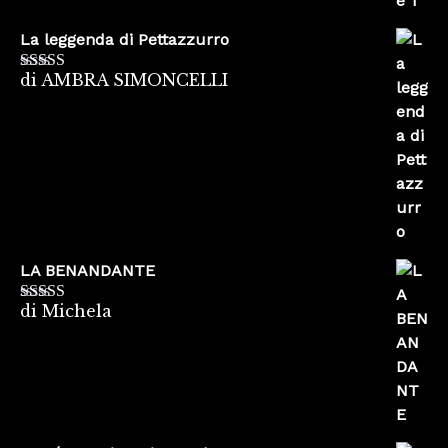
La leggenda di Pettazzurro
di AMBRA SIMONCELLI
Valutato
5
su
5
LA BENANDANTE
di Michela
Valutato
5
su
5