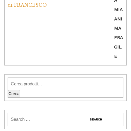
di FRANCESCO
Valutato
5
su
5
Cerca