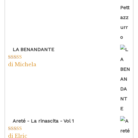
LA BENANDANTE
di Michela
Valutato
5
su
5
Areté - La rinascita - Vol 1
di Elric
Valutato
5
su