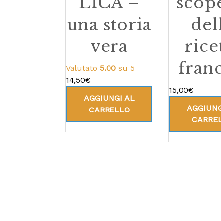
LICA –
scop
una storia
del
vera
rice
fran
Valutato
5.00
su 5
14,50
€
15,00
€
AGGIUNGI AL
AGGIUNG
CARRELLO
CARRE