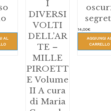
I
so
oscur
DIVERSI
lo
segret
VOLTI
14,00
€
DELL’AR
I AL
AGGIUNGI A
LLO
CARRELLO
TE –
MILLE
PIROETT
E Volume
II A cura
di Maria