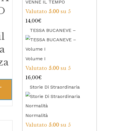
VENNE IL TEMPO
O
Valutato
5.00
su 5
14,00
€
TESSA BUCANEVE –
il
la
Volume I
za
Valutato
5.00
su 5
16,00
€
L
Storie Di Straordinaria
Normalità
Valutato
5.00
su 5