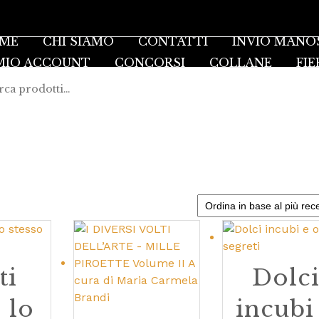
ME
CHI SIAMO
CONTATTI
INVIO MANO
 MIO ACCOUNT
CONCORSI
COLLANE
FIE
ti
Dolc
 lo
incubi