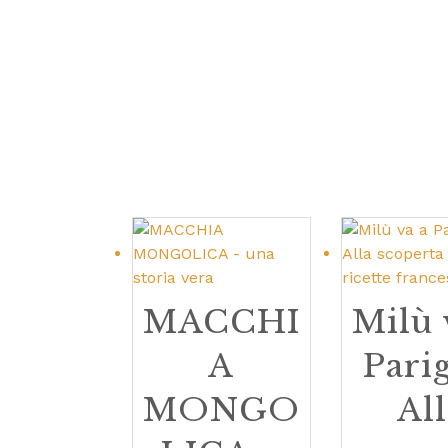
MACCHI
Milù 
A
Parig
MONGO
All