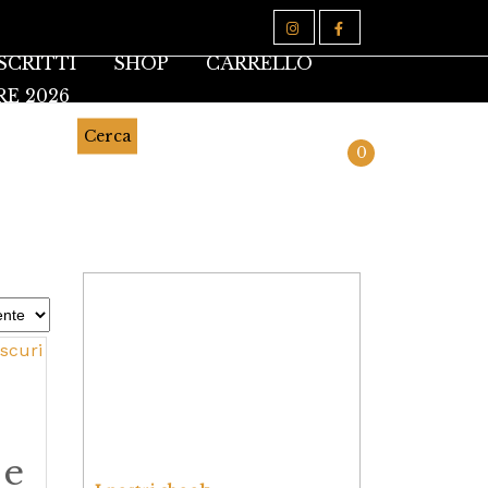
SCRITTI
SHOP
CARRELLO
RE 2026
Cerca
0
i
 e