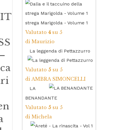
IT
strega Marigolda - Volume 1
Valutato
4
su 5
SS
di Maurizio
La leggenda di Pettazzurro
–
ca
Valutato
5
su 5
ri
di AMBRA SIMONCELLI
LA
BENANDANTE
en
Valutato
5
su 5
a
di Michela