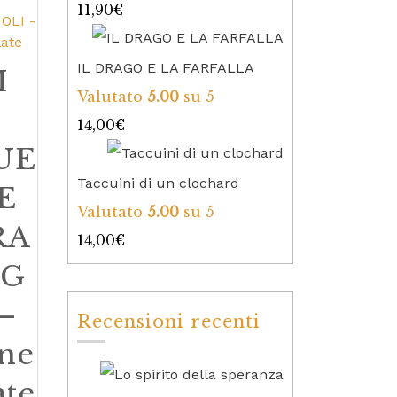
11,90
€
IL DRAGO E LA FARFALLA
I
Valutato
5.00
su 5
14,00
€
UE
Taccuini di un clochard
E
Valutato
5.00
su 5
RA
14,00
€
AG
–
Recensioni recenti
ine
ate