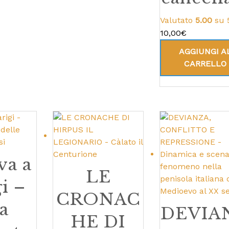
Valutato
5.00
su 
10,00
€
AGGIUNGI A
CARRELLO
va a
LE
i –
CRONAC
a
DEVIA
HE DI