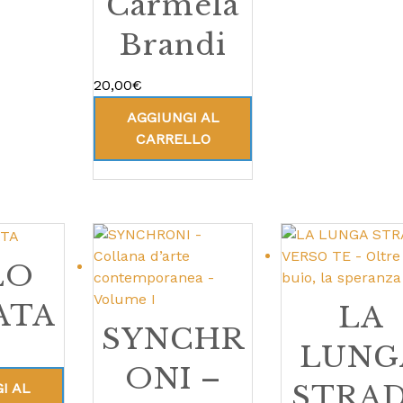
Carmela
Brandi
20,00
€
AGGIUNGI AL
CARRELLO
LO
ATA
LA
SYNCHR
LUNG
ONI –
STRA
I AL