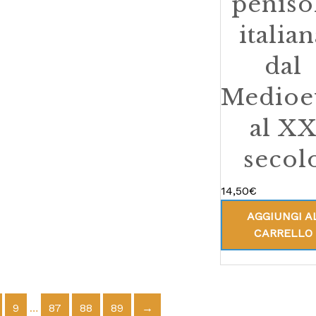
peniso
italia
dal
Medioe
al X
secol
14,50
€
AGGIUNGI A
CARRELLO
…
9
87
88
89
→