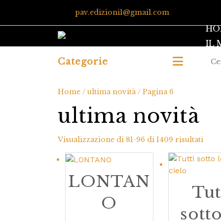
pav.edizioni1@gmail.com
HO
IL
Categorie
Home
/
ultima novità
/ Pagina 6
ultima novità
Visualizzazione di 81-96 di 1409 risultati
LONTAN
Tut
O
sotto