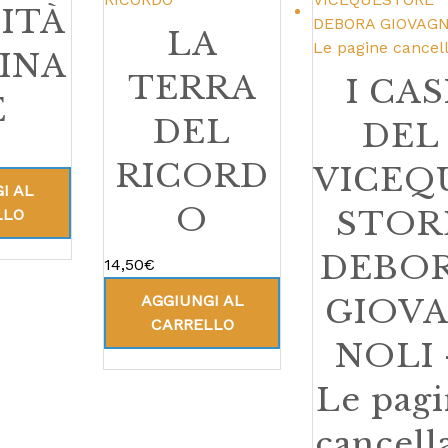
ITÀ
LA
INA
TERRA
I CAS
E
DEL
DEL
RICORD
VICEQ
I AL
O
STOR
LLO
DEBO
14,50
€
AGGIUNGI AL
GIOV
CARRELLO
NOLI 
Le pag
cancell