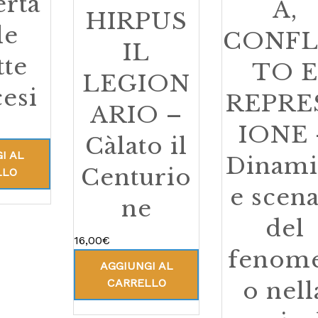
erta
A,
HIRPUS
le
CONFL
IL
tte
TO E
LEGION
cesi
REPRE
ARIO –
IONE 
Càlato il
I AL
Dinami
Centurio
LLO
e scena
ne
del
16,00
€
fenom
AGGIUNGI AL
CARRELLO
o nell