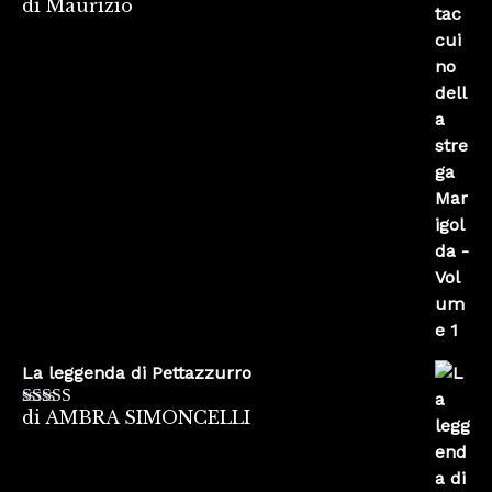
di Maurizio
Valutato
4
su 5
La leggenda di Pettazzurro
di AMBRA SIMONCELLI
Valutato
5
su
5