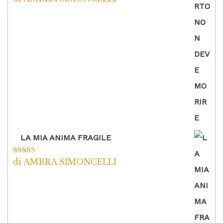
5
LA MIA ANIMA FRAGILE
di AMBRA SIMONCELLI
Valutato
5
su
5