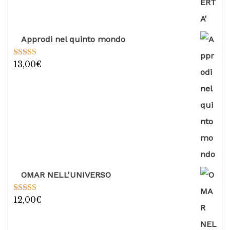
Approdi nel quinto mondo
13,00
€
Valutato
5.00
su 5
OMAR NELL'UNIVERSO
12,00
€
Valutato
5.00
su 5