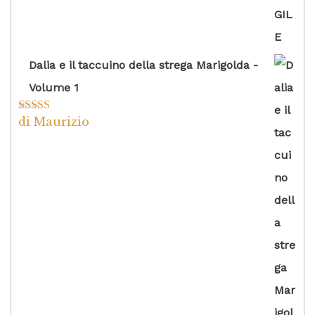
Dalia e il taccuino della strega Marigolda -
Volume 1
di Maurizio
Valutato
4
su 5