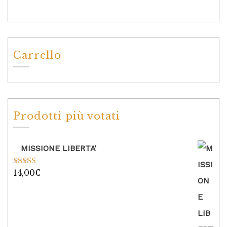
Carrello
Prodotti più votati
MISSIONE LIBERTA'
14,00
€
Valutato
5.00
su 5