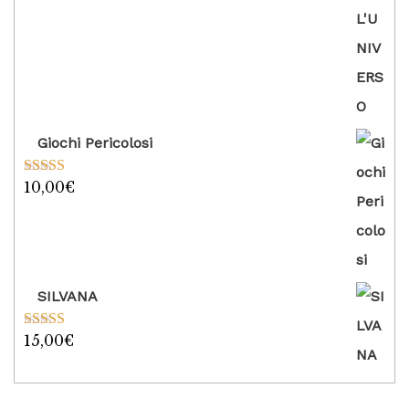
Giochi Pericolosi
10,00
€
Valutato
5.00
su 5
SILVANA
15,00
€
Valutato
5.00
su 5