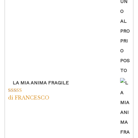
5
LA MIA ANIMA FRAGILE
di FRANCESCO
Valutato
5
su
5