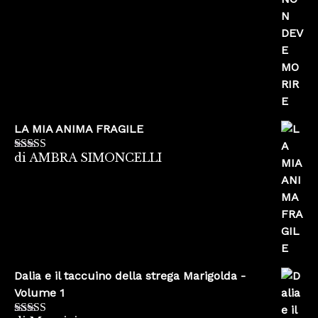
LA MIA ANIMA FRAGILE
di AMBRA SIMONCELLI
Valutato
5
su
5
Dalia e il taccuino della strega Marigolda -
Volume 1