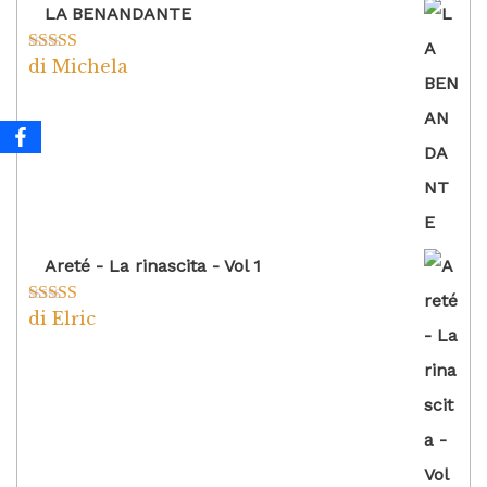
LA BENANDANTE
di Michela
Valutato
5
su
5
Areté - La rinascita - Vol 1
di Elric
Valutato
5
su
5