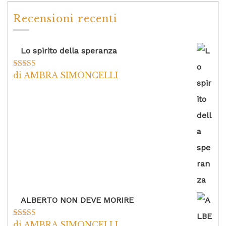
Recensioni recenti
Lo spirito della speranza
di AMBRA SIMONCELLI
Valutato
5
su
5
ALBERTO NON DEVE MORIRE
di AMBRA SIMONCELLI
Valutato
5
su