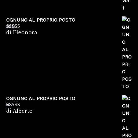
OGNUNO AL PROPRIO POSTO
di Eleonora
Valutato
5
su
5
OGNUNO AL PROPRIO POSTO
di Alberto
Valutato
5
su
5