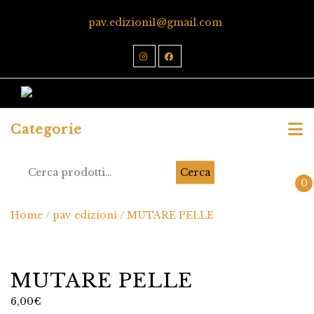
pav.edizioni1@gmail.com
Categorie
Cerca
0
Home
/
pav edizioni
/ MUTARE PELLE
MUTARE PELLE
6,00
€