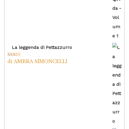
La leggenda di Pettazzurro
di AMBRA SIMONCELLI
Valutato
5
su
5