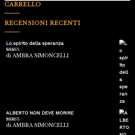
CARRELLO
RECENSIONI RECENTI
Lo spirito della speranza
di AMBRA SIMONCELLI
Valutato
5
su
5
ALBERTO NON DEVE MORIRE
di AMBRA SIMONCELLI
Valutato
5
su
5