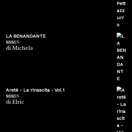
LA BENANDANTE
di Michela
Valutato
5
su
5
Areté - La rinascita - Vol 1
di Elric
Valutato
5
su
5