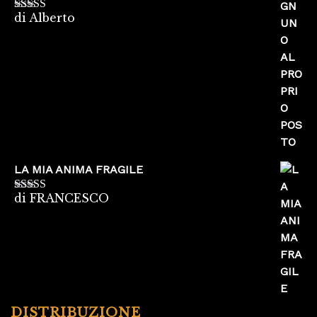
di Alberto
Valutato
5
su
5
LA MIA ANIMA FRAGILE
di FRANCESCO
Valutato
5
su
5
DISTRIBUZIONE