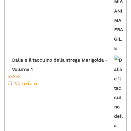
5
Dalia e il taccuino della strega Marigolda -
Volume 1
di Maurizio
Valutato
4
su 5