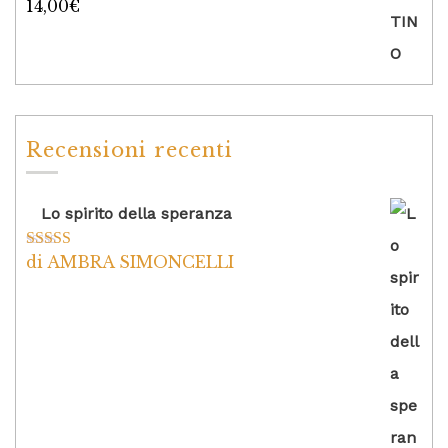
14,00
€
Valutato
5.00
su 5
Recensioni recenti
Lo spirito della speranza
di AMBRA SIMONCELLI
Valutato
5
su
5