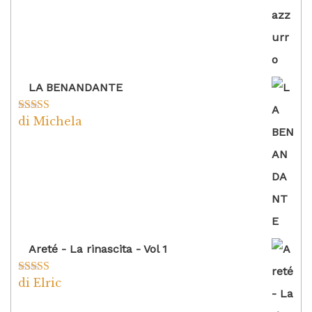
LA BENANDANTE
di Michela
Valutato
5
su
5
Areté - La rinascita - Vol 1
di Elric
Valutato
5
su
5