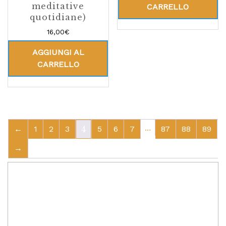
meditative
CARRELLO
quotidiane)
16,00
€
AGGIUNGI AL
CARRELLO
…
←
1
2
3
4
5
6
7
87
88
89
→