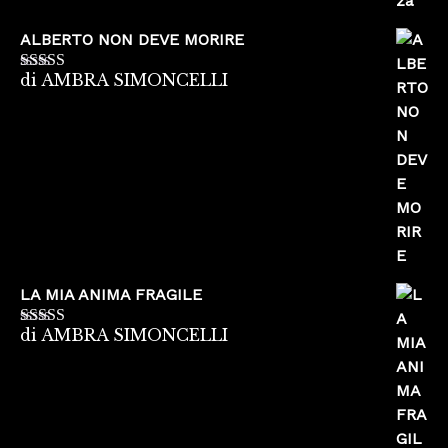
ALBERTO NON DEVE MORIRE
di AMBRA SIMONCELLI
Valutato
5
su
5
LA MIA ANIMA FRAGILE
di AMBRA SIMONCELLI
Valutato
5
su
5