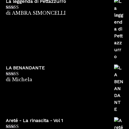
La leggenda di Pettazzurro
di AMBRA SIMONCELLI
Valutato
5
su
5
LA BENANDANTE
di Michela
Valutato
5
su
5
Areté - La rinascita - Vol 1