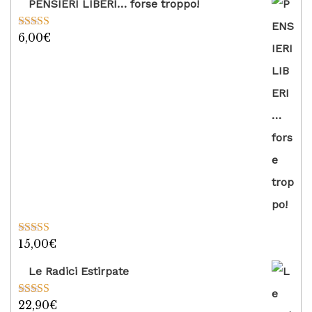
PENSIERI LIBERI… forse troppo!
6,00
€
Valutato
5.00
su 5
15,00
€
Valutato
5.00
su 5
Le Radici Estirpate
22,90
€
Valutato
5.00