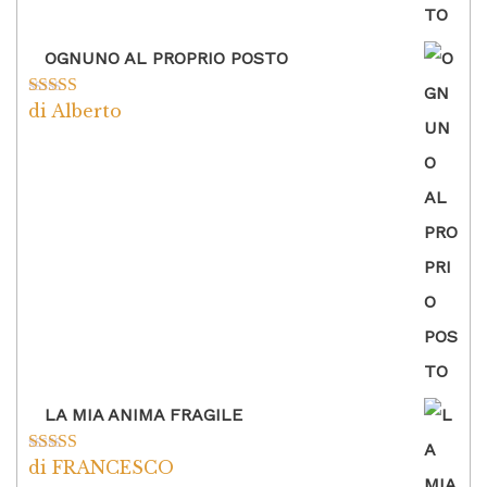
OGNUNO AL PROPRIO POSTO
di Alberto
Valutato
5
su
5
LA MIA ANIMA FRAGILE
di FRANCESCO
Valutato
5
su
5