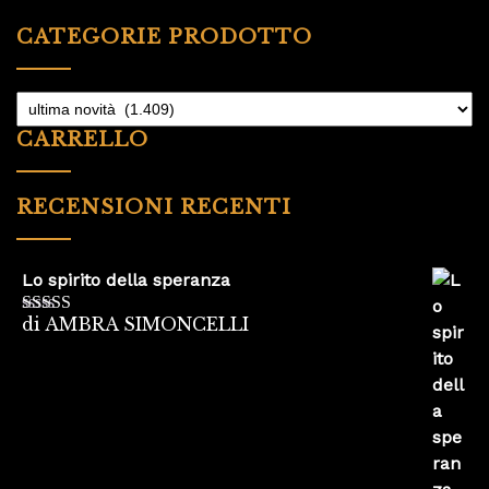
CATEGORIE PRODOTTO
CARRELLO
RECENSIONI RECENTI
Lo spirito della speranza
di AMBRA SIMONCELLI
Valutato
5
su
5