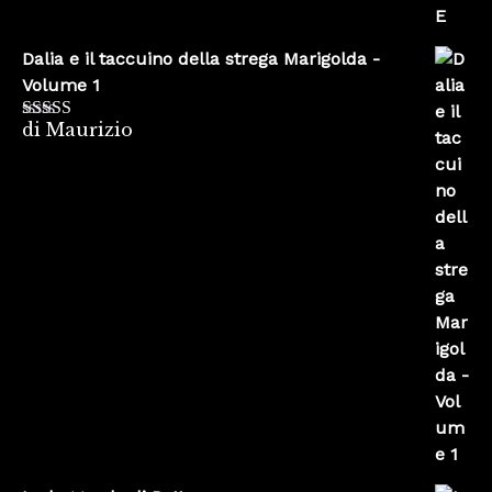
Dalia e il taccuino della strega Marigolda -
Volume 1
di Maurizio
Valutato
4
su 5