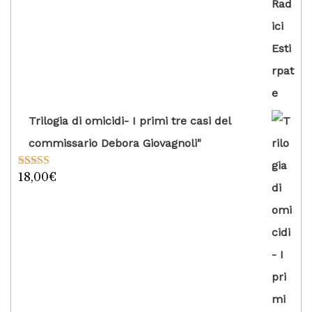
su 5
Trilogia di omicidi- I primi tre casi del
commissario Debora Giovagnoli"
18,00
€
Valutato
5.00
su 5