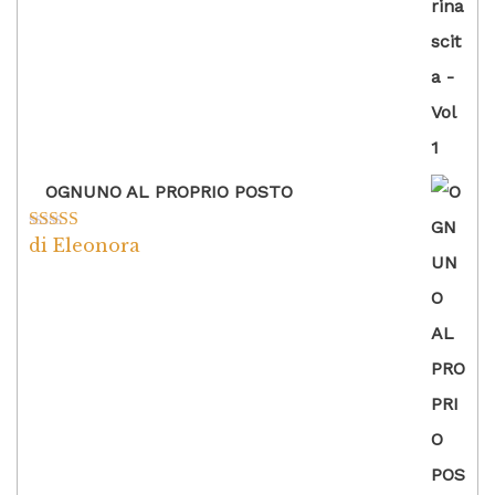
OGNUNO AL PROPRIO POSTO
di Eleonora
Valutato
5
su
5