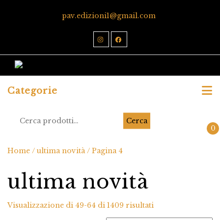
pav.edizioni1@gmail.com
Categorie
Cerca
0
Home
/
ultima novità
/ Pagina 4
ultima novità
Visualizzazione di 49-64 di 1409 risultati