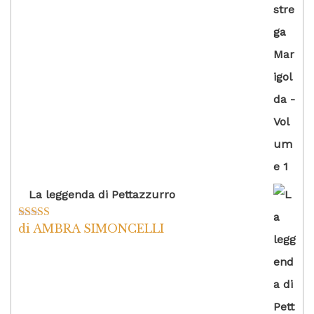
La leggenda di Pettazzurro
di AMBRA SIMONCELLI
Valutato
5
su
5