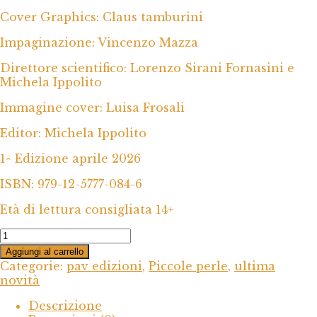
Cover Graphics: Claus tamburini
Impaginazione: Vincenzo Mazza
Direttore scientifico: Lorenzo Sirani Fornasini e
Michela Ippolito
Immagine cover: Luisa Frosali
Editor: Michela Ippolito
1^ Edizione aprile 2026
ISBN: 979-12-5777-084-6
Età di lettura consigliata 14+
ENIGMA
REGIS
Aggiungi al carrello
quantità
Categorie:
pav edizioni
,
Piccole perle
,
ultima
novità
Descrizione