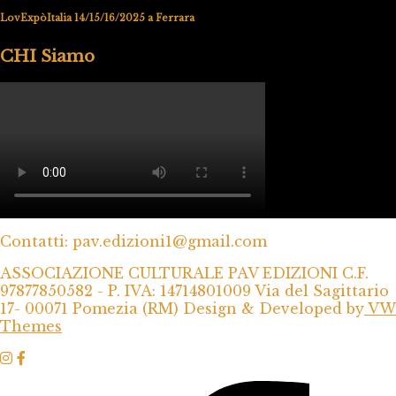
LovExpòItalia 14/15/16/2025 a Ferrara
CHI Siamo
Contatti: pav.edizioni1@gmail.com
ASSOCIAZIONE CULTURALE PAV EDIZIONI C.F.
97877850582 - P. IVA: 14714801009 Via del Sagittario
17- 00071 Pomezia (RM)
Design & Developed by
VW
Themes