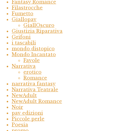
Fantasy Romance
Filastrocche
Fumetto
Giallopav
GiallOscuro
Giustizia Riparativa
Grifoni
i tascabili
mondo distopico
Mondo Incantato
Favole
Narrativa
erotico
Romance
narrativa fantasy
Narrativa Teatrale
NewAdult
NewAdult Romance
Noir
pav edizioni
Piccole perle
Poesia
promo