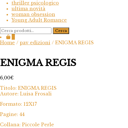
thriller psicologico
ultima novità
woman obsession
Young Adult Romance
Cerca:
Cerca
0
Home
/
pav edizioni
/ ENIGMA REGIS
ENIGMA REGIS
6,00
€
Titolo: ENIGMA REGIS
Autore: Luisa Frosali
Formato: 12X17
Pagine: 44
Collana: Piccole Perle