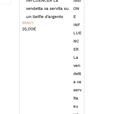
INFLUENCER La
vendetta va servita su
un Selfie d’argento
16,00
€
Valutato
5.00
su 5