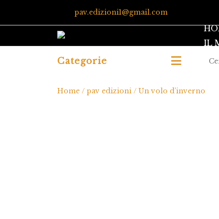
pav.edizioni1@gmail.com
HO
IL
Categorie
Home
/
pav edizioni
/ Un volo d’inverno