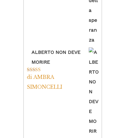
ALBERTO NON DEVE
MORIRE
di AMBRA
Valutato
5
su
5
SIMONCELLI