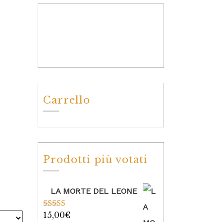
Carrello
Prodotti più votati
LA MORTE DEL LEONE
15,00
€
Valutato
5.00