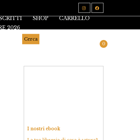
SCRITTI
SHOP
CARRELLO
RE 2026
Cerca
0
I nostri ebook
La tua libreria di casa è satura?