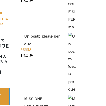
16,00
€
Valutato
5.00
su 5
Un posto ideale per
 E
due
DUE
13,00
€
Valutato
5.00
 MA
su 5
UNA
E
E
L
MISSIONE