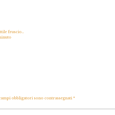
tile fruscio…
minuto
 campi obbligatori sono contrassegnati
*