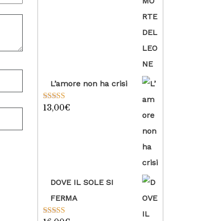
su 5
L’amore non ha crisi
13,00
€
Valutato
5.00
su 5
DOVE IL SOLE SI
FERMA