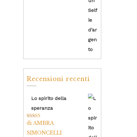
Recensioni recenti
Lo spirito della
speranza
di AMBRA
Valutato
5
su
5
SIMONCELLI