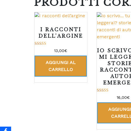
PRODOTTI COR
I RACCONTI
DELL’ARGINE
Valutato
IO SCRIV
13,00
€
5.00
MI LEGG
su 5
AGGIUNGI AL
STORI
CARRELLO
RACCONT
AUTO
EMERGE
Valutato
16,00
€
4.00
su 5
AGGIUNGI
CARREL