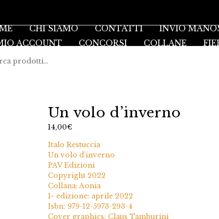
ME
CHI SIAMO
CONTATTI
INVIO MANO
 MIO ACCOUNT
CONCORSI
COLLANE
FIE
Un volo d’inverno
14,00
€
Italo Restuccia
Un volo d’inverno
PAV Edizioni
Copyright 2022
Collana: Aonia
1^ edizione: aprile 2022
Isbn: 979-12-5973-293-4
Cover graphics: Claus Tamburini