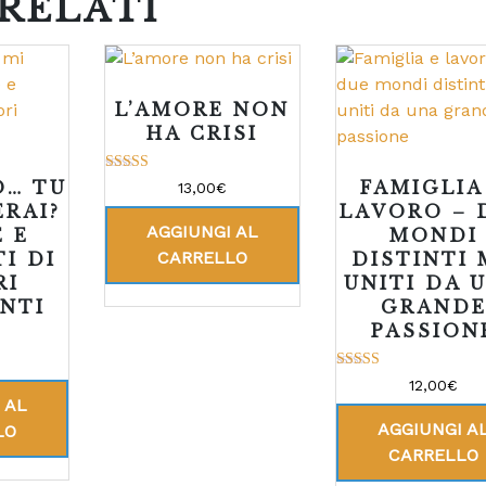
RELATI
L’AMORE NON
HA CRISI
Valutato
O… TU
FAMIGLIA
13,00
€
5.00
ERAI?
LAVORO – 
su 5
AGGIUNGI AL
E E
MONDI
CARRELLO
I DI
DISTINTI
RI
UNITI DA 
NTI
GRAND
PASSION
Valutato
12,00
€
5.00
 AL
su 5
AGGIUNGI A
LO
CARRELLO