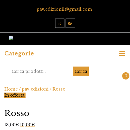
pav.edizioni1@gmail.com
Categorie
Cerca
0
Home
/
pav edizioni
/ Rosso
In offerta!
Rosso
18,00
€
10,00
€