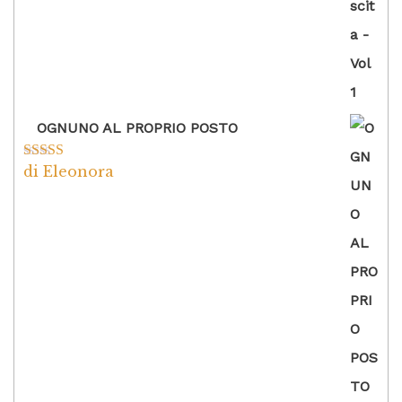
OGNUNO AL PROPRIO POSTO
di Eleonora
Valutato
5
su
5