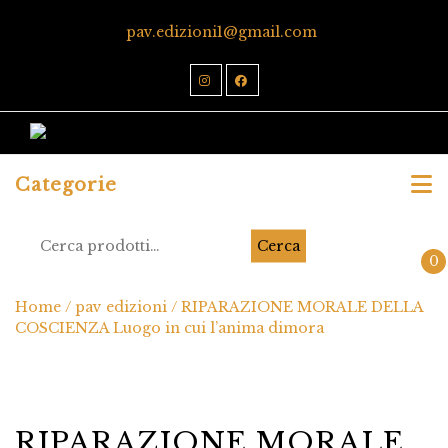
pav.edizioni1@gmail.com
Categorie
Cerca
0
Home
/
pav edizioni
/ RIPARAZIONE MORALE DELLA
COSCIENZA Luogo in cui l’anima dimora
RIPARAZIONE MORALE