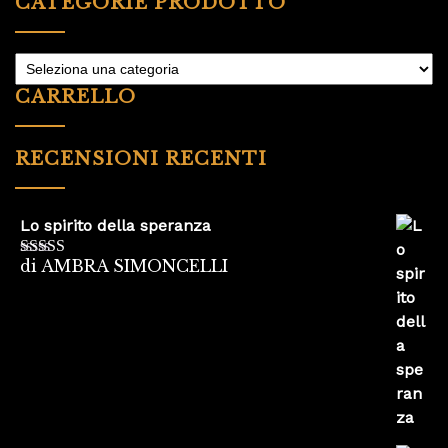
CATEGORIE PRODOTTO
CARRELLO
RECENSIONI RECENTI
Lo spirito della speranza
di AMBRA SIMONCELLI
Valutato
5
su
5