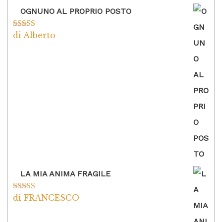
OGNUNO AL PROPRIO POSTO
di Alberto
Valutato
5
su
5
LA MIA ANIMA FRAGILE
di FRANCESCO
Valutato
5
su
5