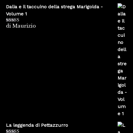
Dalia e il taccuino della strega Marigolda -
Volume 1
di Maurizio
Valutato
4
su 5
La leggenda di Pettazzurro