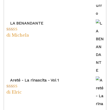
LA BENANDANTE
di Michela
Valutato
5
su
5
Areté - La rinascita - Vol 1
di Elric
Valutato
5
su
5