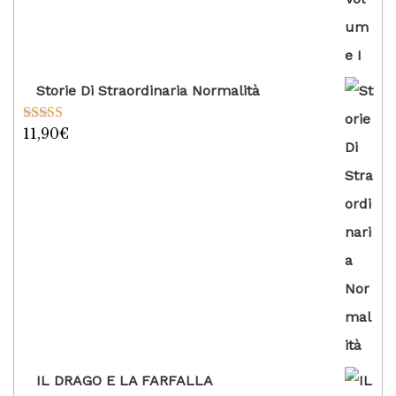
Storie Di Straordinaria Normalità
11,90
€
Valutato
5.00
su 5
IL DRAGO E LA FARFALLA