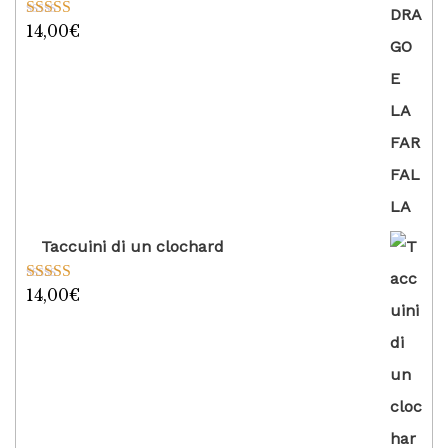
14,00
€
Valutato
5.00
su 5
Taccuini di un clochard
14,00
€
Valutato
5.00
su 5