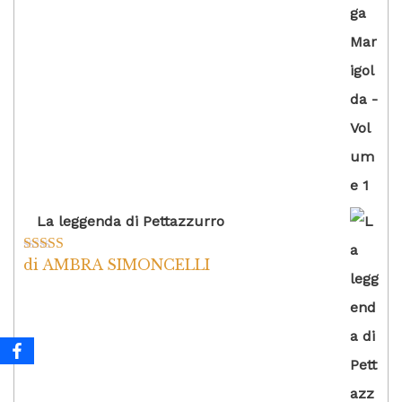
La leggenda di Pettazzurro
di AMBRA SIMONCELLI
Valutato
5
su
5