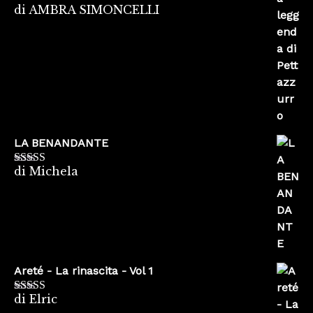
di AMBRA SIMONCELLI
Valutato
5
su
5
LA BENANDANTE
di Michela
Valutato
5
su
5
Areté - La rinascita - Vol 1
di Elric
Valutato
5
su
5