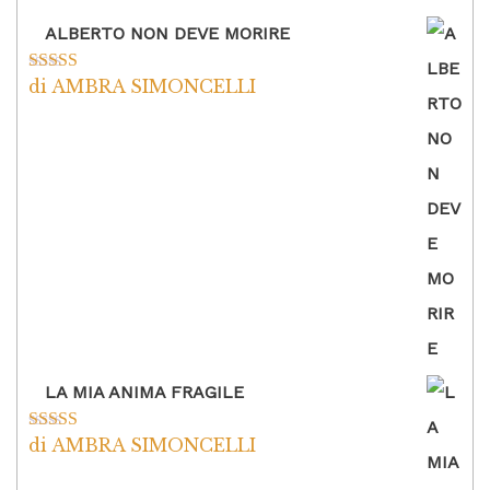
ALBERTO NON DEVE MORIRE
di AMBRA SIMONCELLI
Valutato
5
su
5
LA MIA ANIMA FRAGILE
di AMBRA SIMONCELLI
Valutato
5
su
5