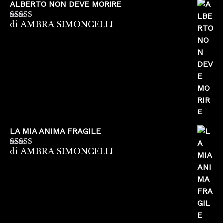
ALBERTO NON DEVE MORIRE
di AMBRA SIMONCELLI
Valutato
5
su
5
LA MIA ANIMA FRAGILE
di AMBRA SIMONCELLI
Valutato
5
su
5