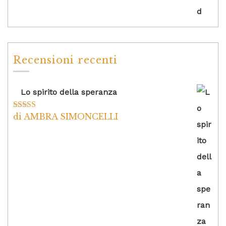
Recensioni recenti
Lo spirito della speranza
di AMBRA SIMONCELLI
Valutato
5
su
5