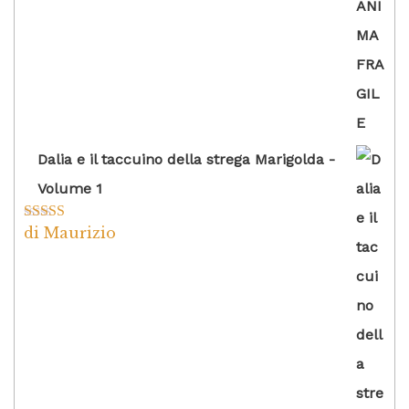
Dalia e il taccuino della strega Marigolda -
Volume 1
di Maurizio
Valutato
4
su 5