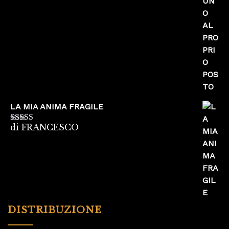
5
LA MIA ANIMA FRAGILE
di FRANCESCO
Valutato
5
su
5
DISTRIBUZIONE