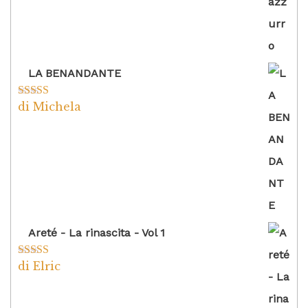
LA BENANDANTE
di Michela
Valutato
5
su
5
Areté - La rinascita - Vol 1
di Elric
Valutato
5
su
5