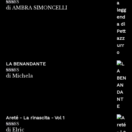
di AMBRA SIMONCELLI
Valutato
5
su
5
LA BENANDANTE
di Michela
Valutato
5
su
5
Areté - La rinascita - Vol 1
di Elric
Valutato
5
su