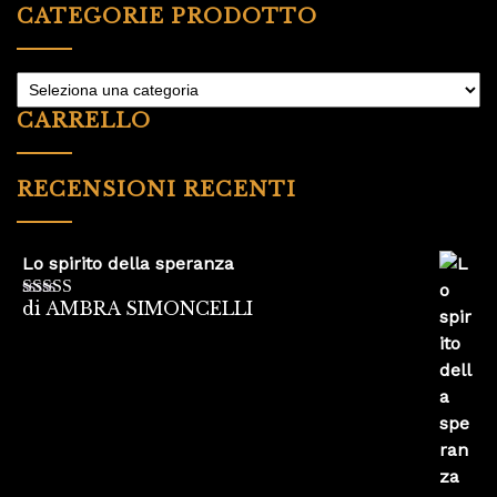
CATEGORIE PRODOTTO
CARRELLO
RECENSIONI RECENTI
Lo spirito della speranza
di AMBRA SIMONCELLI
Valutato
5
su
5