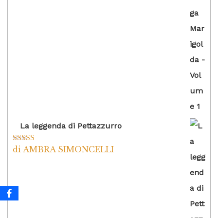
La leggenda di Pettazzurro
di AMBRA SIMONCELLI
Valutato
5
su
5