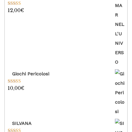
12,00
€
Valutato
5.00
su 5
Giochi Pericolosi
10,00
€
Valutato
5.00
su 5
SILVANA