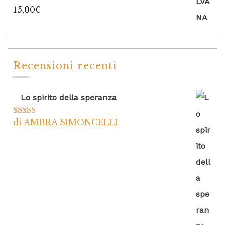
15,00
€
Valutato
5.00
su 5
Recensioni recenti
Lo spirito della speranza
di AMBRA SIMONCELLI
Valutato
5
su
5