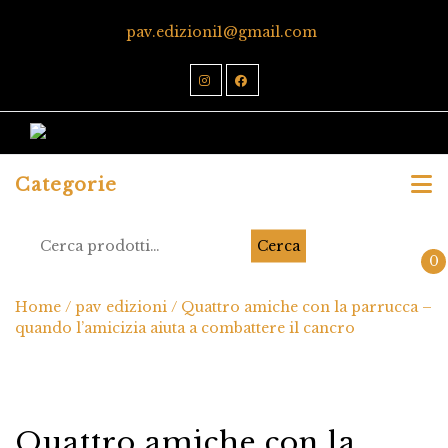
pav.edizioni1@gmail.com
Categorie
Cerca
0
Home
/
pav edizioni
/ Quattro amiche con la parrucca –
quando l’amicizia aiuta a combattere il cancro
Quattro amiche con la