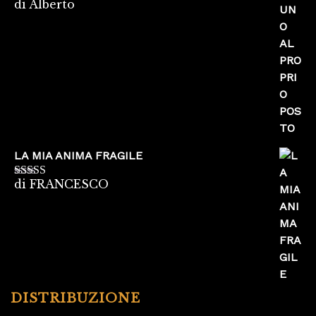
di Alberto
Valutato
5
su
5
LA MIA ANIMA FRAGILE
di FRANCESCO
Valutato
5
su
5
DISTRIBUZIONE