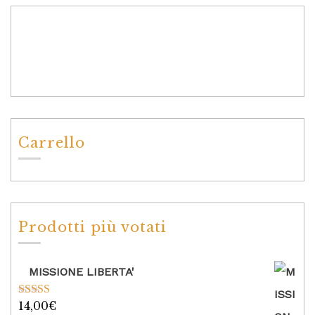
Carrello
Prodotti più votati
MISSIONE LIBERTA'
14,00
€
Valutato
5.00