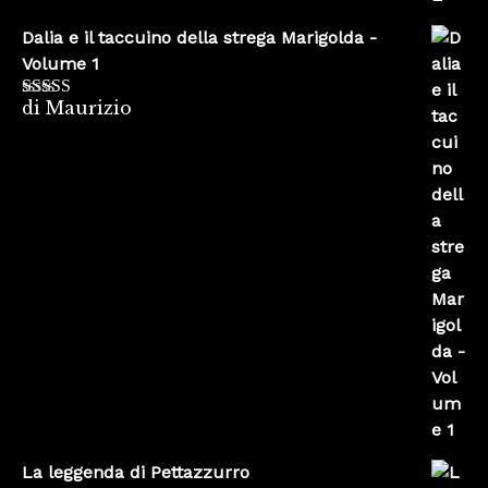
Dalia e il taccuino della strega Marigolda -
Volume 1
di Maurizio
Valutato
4
su 5
La leggenda di Pettazzurro