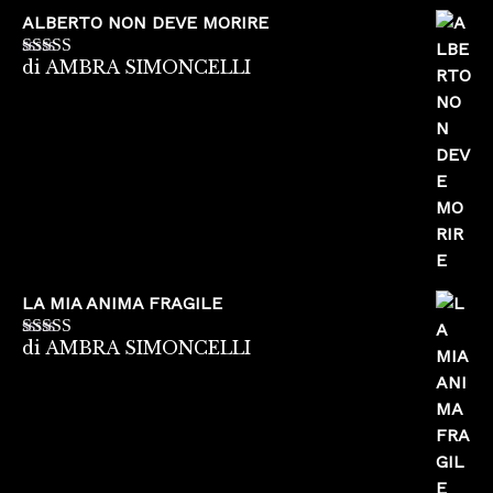
ALBERTO NON DEVE MORIRE
di AMBRA SIMONCELLI
Valutato
5
su
5
LA MIA ANIMA FRAGILE
di AMBRA SIMONCELLI
Valutato
5
su
5