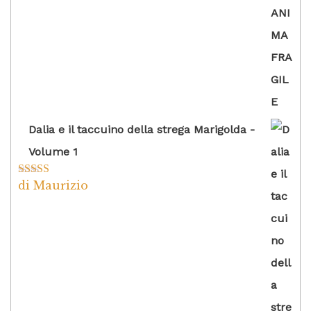
Dalia e il taccuino della strega Marigolda -
Volume 1
di Maurizio
Valutato
4
su 5