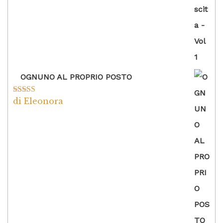
OGNUNO AL PROPRIO POSTO
di Eleonora
Valutato
5
su
5