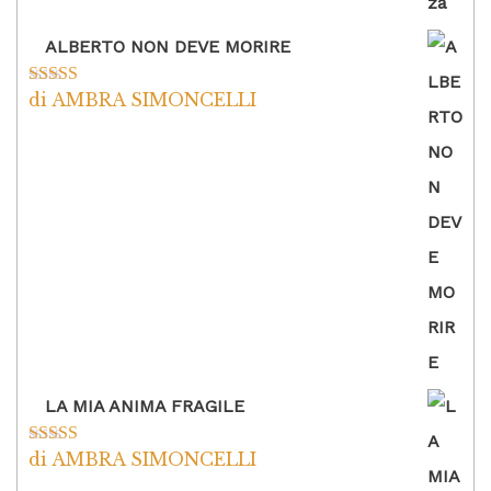
ALBERTO NON DEVE MORIRE
di AMBRA SIMONCELLI
Valutato
5
su
5
LA MIA ANIMA FRAGILE
di AMBRA SIMONCELLI
Valutato
5
su
5