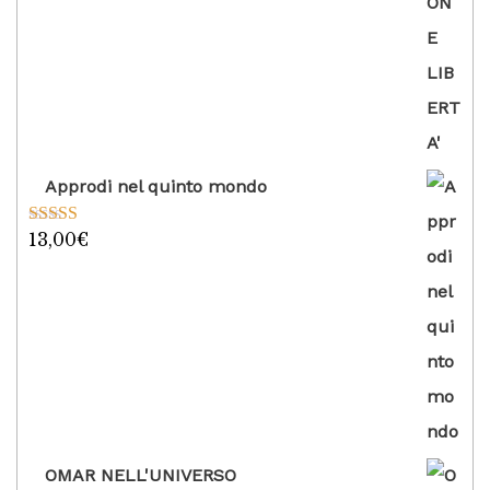
su 5
Approdi nel quinto mondo
13,00
€
Valutato
5.00
su 5
OMAR NELL'UNIVERSO