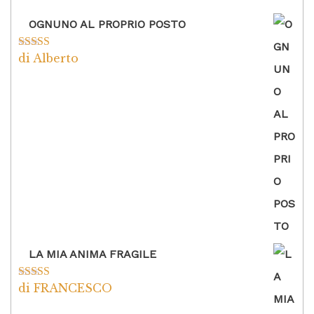
OGNUNO AL PROPRIO POSTO
di Alberto
Valutato
5
su
5
LA MIA ANIMA FRAGILE
di FRANCESCO
Valutato
5
su
5