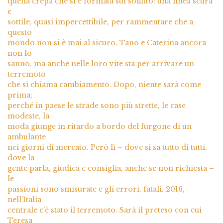
quella crepa che si è formata sul soffitto: una linea scura
e
sottile, quasi impercettibile, per rammentare che a
questo
mondo non si è mai al sicuro. Tano e Caterina ancora
non lo
sanno, ma anche nelle loro vite sta per arrivare un
terremoto
che si chiama cambiamento. Dopo, niente sarà come
prima;
perché in paese le strade sono più strette, le case
modeste, la
moda giunge in ritardo a bordo del furgone di un
ambulante
nei giorni di mercato. Però lì – dove si sa tutto di tutti,
dove la
gente parla, giudica e consiglia, anche se non richiesta –
le
passioni sono smisurate e gli errori, fatali. 2016,
nell’Italia
centrale c’è stato il terremoto. Sarà il preteso con cui
Teresa