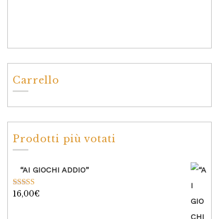
Carrello
Prodotti più votati
“AI GIOCHI ADDIO”
16,00
€
Valutato
5.00
su 5