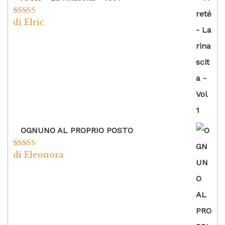
di Elric
Valutato
5
su
5
OGNUNO AL PROPRIO POSTO
di Eleonora
Valutato
5
su
5