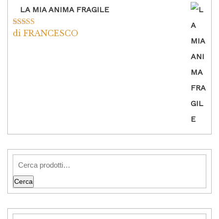
LA MIA ANIMA FRAGILE
di FRANCESCO
Valutato
5
su
5
Cerca