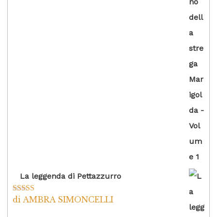
La leggenda di Pettazzurro
di AMBRA SIMONCELLI
Valutato
5
su
5