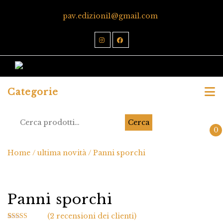
pav.edizioni1@gmail.com
Categorie
Cerca
0
Home
/
ultima novità
/ Panni sporchi
Panni sporchi
(
2
recensioni dei clienti)