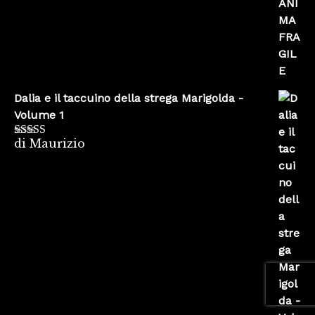
Dalia e il taccuino della strega Marigolda -
Volume 1
di Maurizio
Valutato
4
su 5