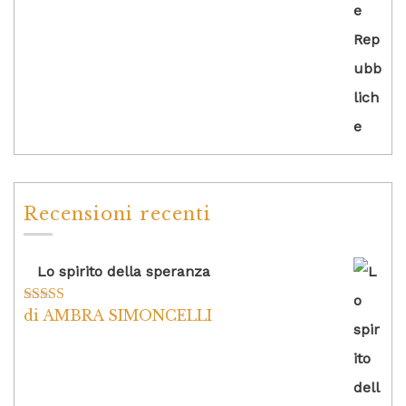
Recensioni recenti
Lo spirito della speranza
di AMBRA SIMONCELLI
Valutato
5
su
5