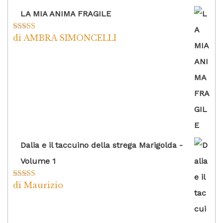
LA MIA ANIMA FRAGILE
di AMBRA SIMONCELLI
Valutato
5
su
5
Dalia e il taccuino della strega Marigolda -
Volume 1
di Maurizio
Valutato
4
su 5