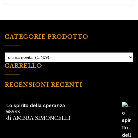
CATEGORIE PRODOTTO
CARRELLO
RECENSIONI RECENTI
Lo spirito della speranza
di AMBRA SIMONCELLI
Valutato
5
su
5