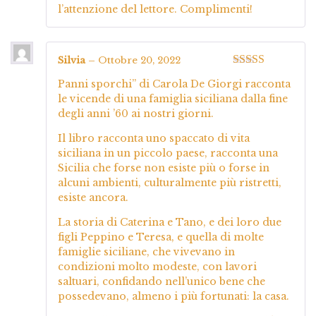
l’attenzione del lettore. Complimenti!
Silvia
–
Ottobre 20, 2022
Valutato
5
su
Panni sporchi” di Carola De Giorgi racconta
5
le vicende di una famiglia siciliana dalla fine
degli anni ’60 ai nostri giorni.
Il libro racconta uno spaccato di vita
siciliana in un piccolo paese, racconta una
Sicilia che forse non esiste più o forse in
alcuni ambienti, culturalmente più ristretti,
esiste ancora.
La storia di Caterina e Tano, e dei loro due
figli Peppino e Teresa, e quella di molte
famiglie siciliane, che vivevano in
condizioni molto modeste, con lavori
saltuari, confidando nell’unico bene che
possedevano, almeno i più fortunati: la casa.