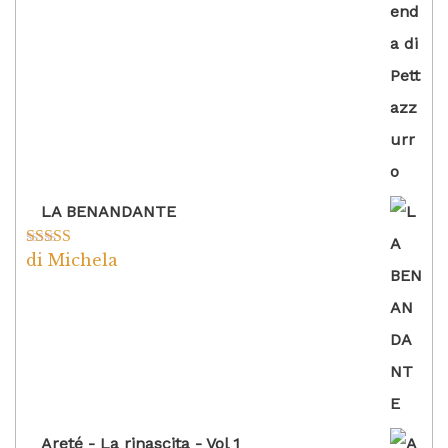
LA BENANDANTE
di Michela
Valutato
5
su
5
Areté - La rinascita - Vol 1