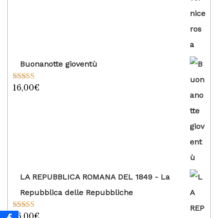
Buonanotte gioventù
16,00
€
Valutato
5.00
su 5
LA REPUBBLICA ROMANA DEL 1849 - La
Repubblica delle Repubbliche
16,00
€
Valutato
5.00