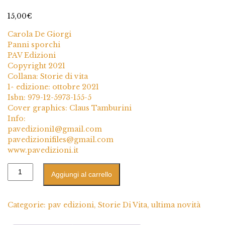
2
Valutato
5.00
su 5 su base
15,00
€
di
recensioni
Carola De Giorgi
Panni sporchi
PAV Edizioni
Copyright 2021
Collana: Storie di vita
1^ edizione: ottobre 2021
Isbn: 979-12-5973-155-5
Cover graphics: Claus Tamburini
Info:
pavedizioni1@gmail.com
pavedizionifiles@gmail.com
www.pavedizioni.it
Aggiungi al carrello
Categorie:
pav edizioni
,
Storie Di Vita
,
ultima novità