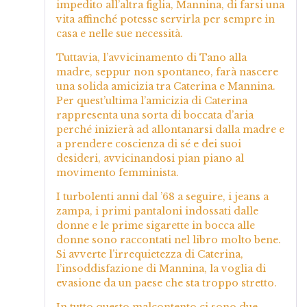
impedito all’altra figlia, Mannina, di farsi una
vita affinché potesse servirla per sempre in
casa e nelle sue necessità.
Tuttavia, l’avvicinamento di Tano alla
madre, seppur non spontaneo, farà nascere
una solida amicizia tra Caterina e Mannina.
Per quest’ultima l’amicizia di Caterina
rappresenta una sorta di boccata d’aria
perché inizierà ad allontanarsi dalla madre e
a prendere coscienza di sé e dei suoi
desideri, avvicinandosi pian piano al
movimento femminista.
I turbolenti anni dal ’68 a seguire, i jeans a
zampa, i primi pantaloni indossati dalle
donne e le prime sigarette in bocca alle
donne sono raccontati nel libro molto bene.
Si avverte l’irrequietezza di Caterina,
l’insoddisfazione di Mannina, la voglia di
evasione da un paese che sta troppo stretto.
In tutto questo malcontento ci sono due