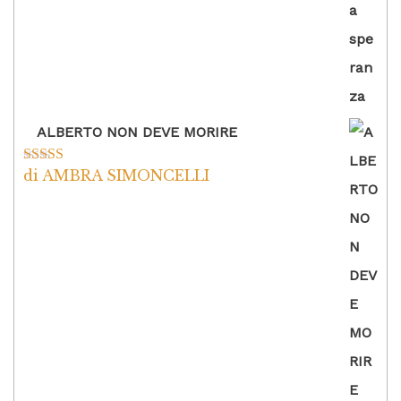
ALBERTO NON DEVE MORIRE
di AMBRA SIMONCELLI
Valutato
5
su
5