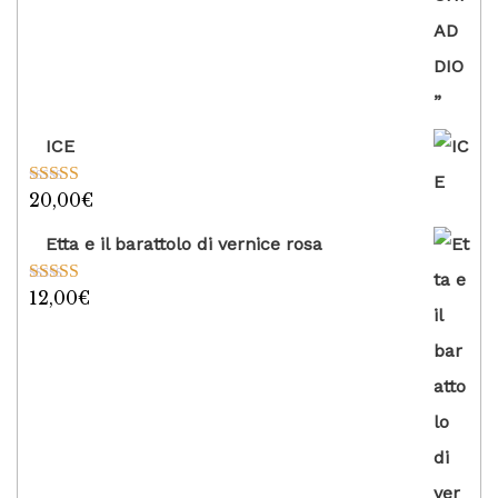
ICE
20,00
€
Valutato
5.00
su 5
Etta e il barattolo di vernice rosa
12,00
€
Valutato
5.00
su 5