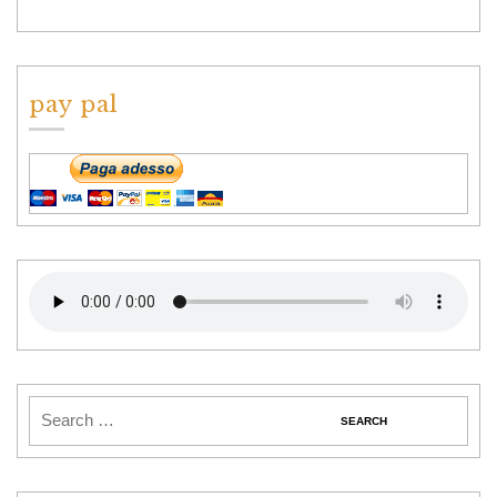
pay pal