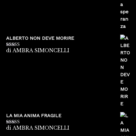
ALBERTO NON DEVE MORIRE
di AMBRA SIMONCELLI
Valutato
5
su
5
LA MIA ANIMA FRAGILE
di AMBRA SIMONCELLI
Valutato
5
su
5