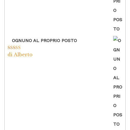
OGNUNO AL PROPRIO POSTO
di Alberto
Valutato
5
su
5