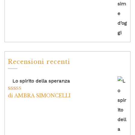
Recensioni recenti
Lo spirito della speranza
di AMBRA SIMONCELLI
Valutato
5
su
5