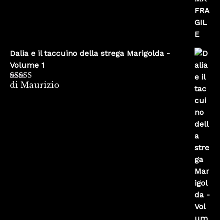
Dalia e il taccuino della strega Marigolda -
Volume 1
di Maurizio
Valutato
4
su 5