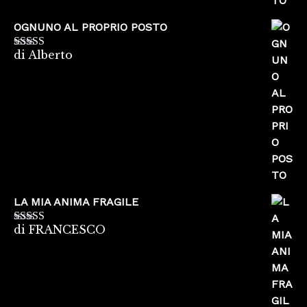
OGNUNO AL PROPRIO POSTO
di Alberto
Valutato
5
su
5
LA MIA ANIMA FRAGILE
di FRANCESCO
Valutato
5
su
5