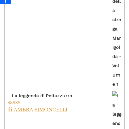
La leggenda di Pettazzurro
di AMBRA SIMONCELLI
Valutato
5
su
5