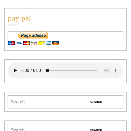
pay pal