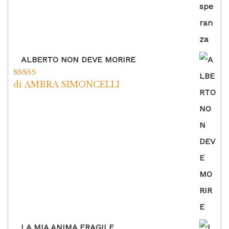
ALBERTO NON DEVE MORIRE
di AMBRA SIMONCELLI
Valutato
5
su
5
LA MIA ANIMA FRAGILE