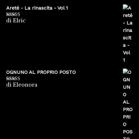
Areté - La rinascita - Vol 1
di Elric
Valutato
5
su
5
OGNUNO AL PROPRIO POSTO
di Eleonora
Valutato
5
su
5