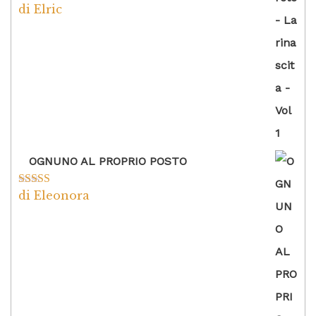
di Elric
Valutato
5
su
5
OGNUNO AL PROPRIO POSTO
di Eleonora
Valutato
5
su
5