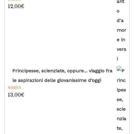
12,00
€
Valutato
5.00
su 5
Principesse, scienziate, oppure... viaggio fra
le aspirazioni delle giovanissime d’oggi
13,00
€
Valutato
5.00
su 5