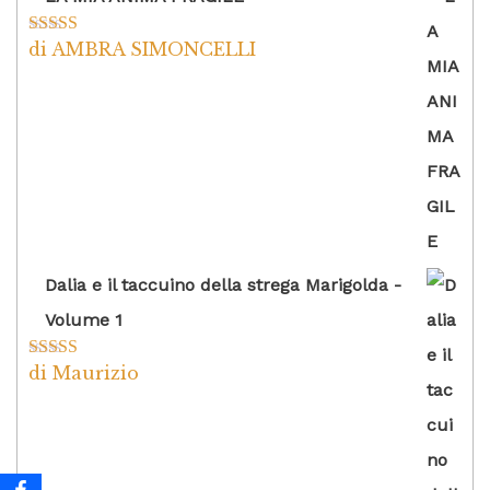
di AMBRA SIMONCELLI
Valutato
5
su
5
Dalia e il taccuino della strega Marigolda -
Volume 1
di Maurizio
Valutato
4
su 5