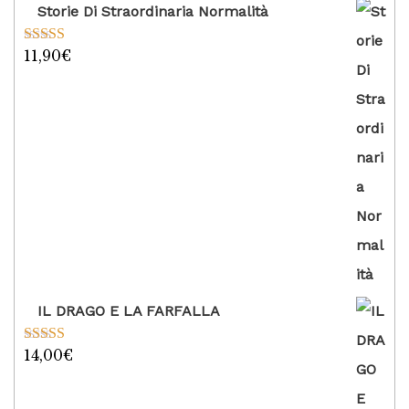
Storie Di Straordinaria Normalità
11,90
€
Valutato
5.00
su 5
IL DRAGO E LA FARFALLA
14,00
€
Valutato
5.00
su 5