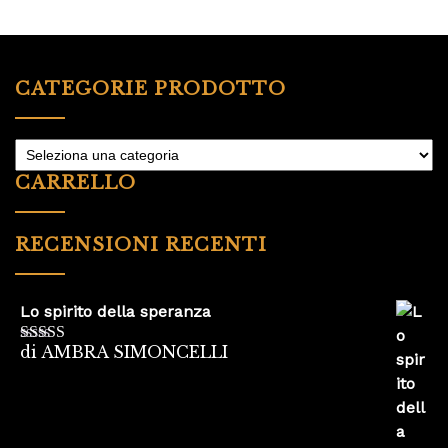
CATEGORIE PRODOTTO
CARRELLO
RECENSIONI RECENTI
Lo spirito della speranza
di AMBRA SIMONCELLI
Valutato
5
su
5