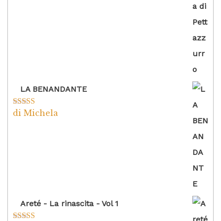
LA BENANDANTE
di Michela
Valutato
5
su
5
Areté - La rinascita - Vol 1