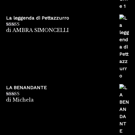
La leggenda di Pettazzurro
di AMBRA SIMONCELLI
Valutato
5
su
5
LA BENANDANTE
di Michela
Valutato
5
su
5