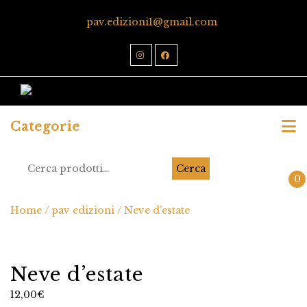
pav.edizioni1@gmail.com
Categorie
Cerca
0
Home
/
pav edizioni
/ Neve d’estate
Neve d’estate
12,00
€