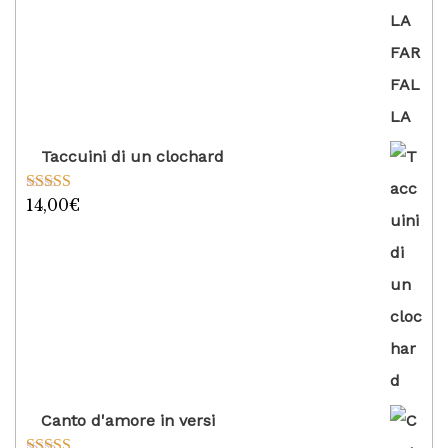
Taccuini di un clochard
14,00
€
Valutato
5.00
su 5
Canto d'amore in versi