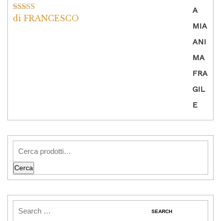
di FRANCESCO
Valutato
5
su
5
Cerca