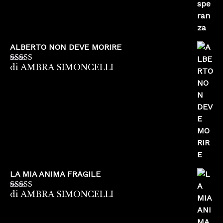
ALBERTO NON DEVE MORIRE
di AMBRA SIMONCELLI
Valutato
5
su
5
LA MIA ANIMA FRAGILE
di AMBRA SIMONCELLI
Valutato
5
su
5