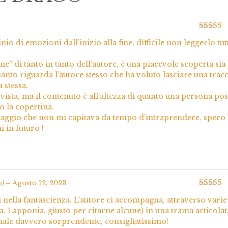
Valutato
nio di emozioni dall’inizio alla fine, difficile non leggerlo tut
5
” di tanto in tanto dell’autore, è una piacevole scoperta sia
uanto riguarda l’autore stesso che ha voluto lasciare una tracc
 stessa.
 vista, ma il contenuto è all’altezza di quanto una persona po
 la copertina.
 viaggio che non mi capitava da tempo d’intraprendere, spero
 in futuro !
o)
–
Agosto 12, 2023
Valutato
i nella fantascienza. L’autore ci accompagna, attraverso varie
5
, Lapponia, giusto per citarne alcune) in una trama articolat
inale davvero sorprendente, consigliatissimo!