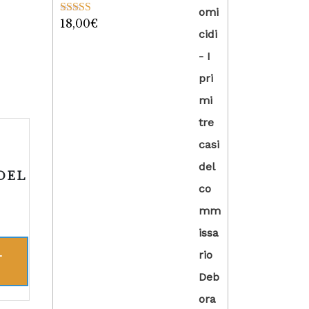
18,00
€
Valutato
5.00
su 5
DEL
L