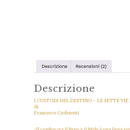
Descrizione
Recensioni (2)
Descrizione
I CUSTODI DEL DESTINO – LE SETTE VI
di
Francesco Codenotti
«Il confine tra il Bene e il Male è una linea so