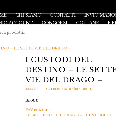
ME
CHI SIAMO
CONTATTI
INVIO MANO
 MIO ACCOUNT
CONCORSI
COLLANE
FIE
TINO – LE SETTE VIE DEL DRAGO –
I CUSTODI DEL
DESTINO – LE SETT
VIE DEL DRAGO –
(
2
recensioni dei clienti)
Valutato
2
5.00
su 5 su base
16,00
€
di
recensioni
PAV edizioni
LE SETTE VIE DEL DRAGO – I CUSTODI DEL