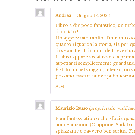
Andrea
–
Giugno 18, 2023
Libro a dir poco fantastico, un turbi
d’un fiato !
Ho apprezzato molto “l’intromissione
quanto riguarda la storia, sia per q
di se anche al di fuori dell’avventura
Il libro appare accattivante a prima
aspettarsi semplicemente guardando
È stato un bel viaggio, intenso, un
possano esserci nuove pubblicazioni
A.M
Maurizio Russo
(proprietario verificat
È un fantasy atipico che sfocia quas
ambientazioni, (Giappone, Sudafrica
spiazzante e davvero ben scritta. F