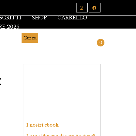
SCRITTI
SHOP
CARRELLO
RE 2026
Cerca
0
E
I nostri ebook
La tua libreria di casa è satura?