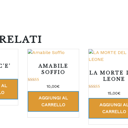
RELATI
’E’
AMABILE
SOFFIO
LA MORTE 
LEONE
 AL
Valutato
10,00
€
5.00
LO
Valutato
su 5
15,00
€
5.00
AGGIUNGI AL
su 5
CARRELLO
AGGIUNGI A
CARRELLO