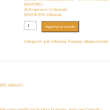
DESTINO
di Francesco Codenotti
2022 © PAV edizioni
Aggiungi al carrello
Categorie:
pav edizioni
,
Fantasy
,
ultima novità
E DEL DRAGO
ttile come quello tra la vita e la morte, miei cari Custodi.»