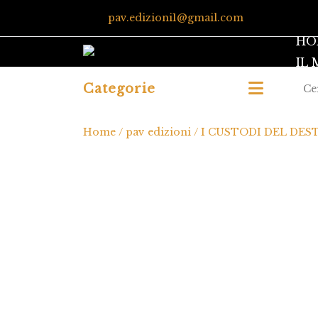
pav.edizioni1@gmail.com
HO
IL
Categorie
Home
/
pav edizioni
/ I CUSTODI DEL DES