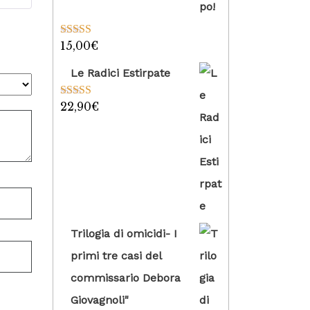
15,00
€
Valutato
5.00
su 5
Le Radici Estirpate
22,90
€
Valutato
5.00
su 5
Trilogia di omicidi- I
primi tre casi del
commissario Debora
Giovagnoli"