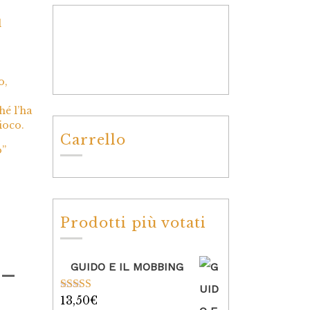
l
o,
hé l’ha
ioco.
Carrello
o”
Prodotti più votati
GUIDO E IL MOBBING
 –
13,50
€
Valutato
5.00