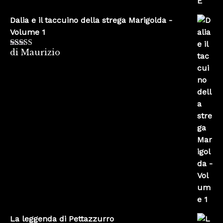
Dalia e il taccuino della strega Marigolda -
Volume 1
di Maurizio
Valutato
4
su 5
La leggenda di Pettazzurro