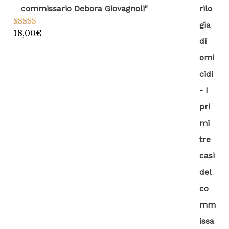
commissario Debora Giovagnoli"
18,00
€
Valutato
5.00
su 5