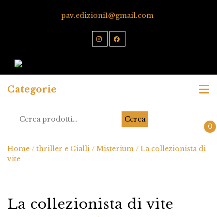
pav.edizioni1@gmail.com
Categorie
Cerca
0
Home
/
thriller e Gialli
/
Misterium
/ La collezionista di
vite
La collezionista di vite