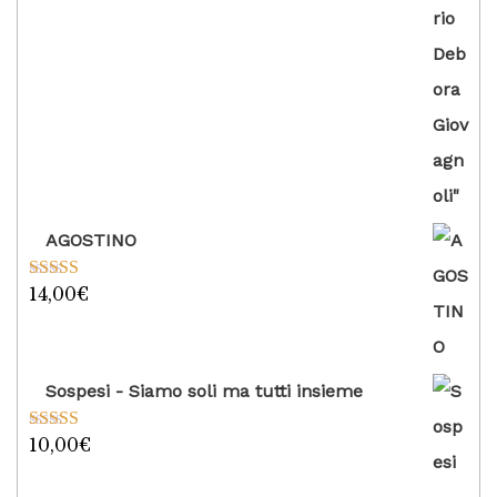
AGOSTINO
14,00
€
Valutato
5.00
su 5
Sospesi - Siamo soli ma tutti insieme
10,00
€
Valutato
5.00
su 5