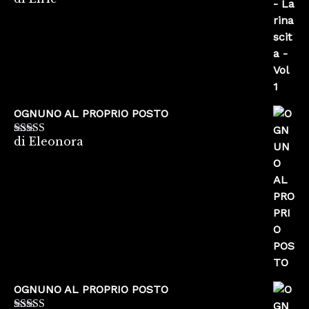
Valutato
5
su
5
OGNUNO AL PROPRIO POSTO
di Eleonora
Valutato
5
su
5
OGNUNO AL PROPRIO POSTO