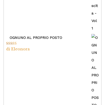
OGNUNO AL PROPRIO POSTO
di Eleonora
Valutato
5
su
5