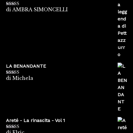
di AMBRA SIMONCELLI
Valutato
5
su
5
LA BENANDANTE
di Michela
Valutato
5
su
5
Areté - La rinascita - Vol 1
di Elric