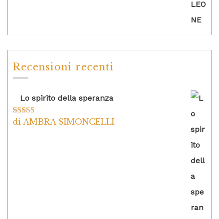
Recensioni recenti
Lo spirito della speranza
di AMBRA SIMONCELLI
Valutato
5
su
5