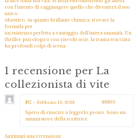
la luce dalla sua vita. Si isola estromettendo gli affetti,
con l’intento di raggiungere quello che diventerà il suo
unico
obiettivo, in quanto brillante chimica, trovare la
formula per
un’esistenza perfetta a vantaggio dell’intera umanità. Un
thriller psicologico con risvolti noir, la trama tracciata
ha profondi colpi di scena.
1 recensione per
La
collezionista di vite
FC
–
Febbraio 10, 2022
Valutato
5
su
Spero di riuscire a leggerlo presto. Sono un
5
ammiratore della scrittrice.
Aggiungi una recensione