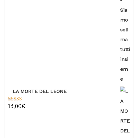
LA MORTE DEL LEONE
15,00
€
Valutato
5.00
su 5