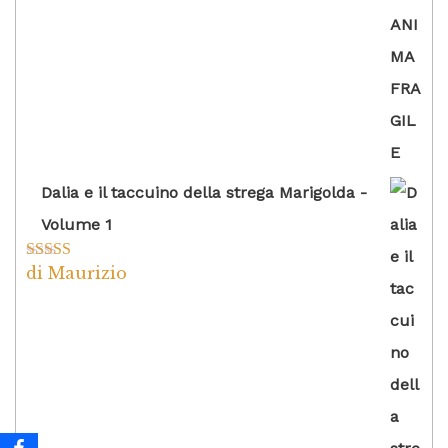
Dalia e il taccuino della strega Marigolda -
Volume 1
di Maurizio
Valutato
4
su 5