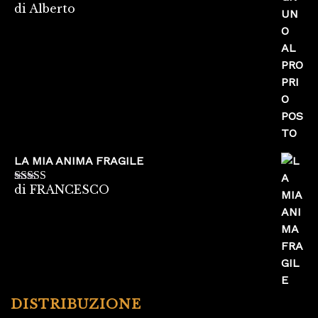
di Alberto
Valutato
5
su
5
LA MIA ANIMA FRAGILE
di FRANCESCO
Valutato
5
su
5
DISTRIBUZIONE