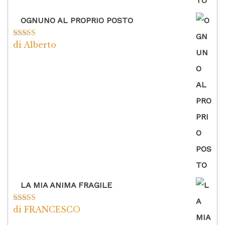
OGNUNO AL PROPRIO POSTO
di Alberto
Valutato
5
su
5
LA MIA ANIMA FRAGILE
di FRANCESCO
Valutato
5
su
5