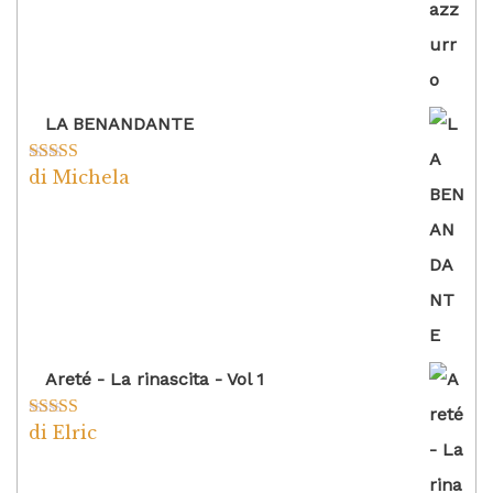
LA BENANDANTE
di Michela
Valutato
5
su
5
Areté - La rinascita - Vol 1
di Elric
Valutato
5
su
5