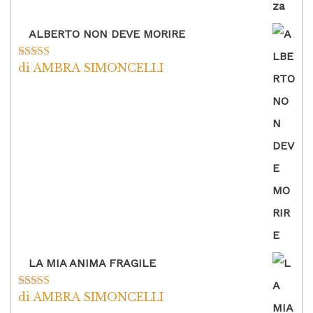
ALBERTO NON DEVE MORIRE
di AMBRA SIMONCELLI
Valutato
5
su
5
LA MIA ANIMA FRAGILE
di AMBRA SIMONCELLI
Valutato
5
su
5