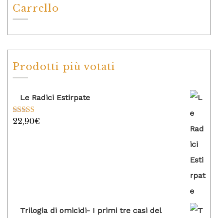
Carrello
Prodotti più votati
Le Radici Estirpate
22,90
€
Valutato
5.00
su 5
Trilogia di omicidi- I primi tre casi del