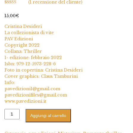
(
1
recensione del cliente)
1
Valutato
5.00
su 5 su base
15,00
€
di
recensioni
Cristina Desideri
La collezionista di vite
PAV Edizioni
Copyright 2022
Collana: Thriller
1^ edizione: febbraio 2022
Isbn: 979-12-5973-228-6
Foto in copertina: Cristina Desideri
Cover graphics: Claus Tamburini
Info:
pavedizioni1@gmail.com
pavedizionifiles@gmail.com
www.pavedizioni.it
Aggiungi al carrello