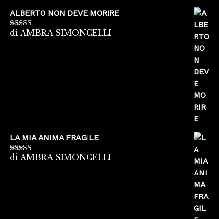
ALBERTO NON DEVE MORIRE
di AMBRA SIMONCELLI
Valutato
5
su
5
LA MIA ANIMA FRAGILE
di AMBRA SIMONCELLI
Valutato
5
su
5