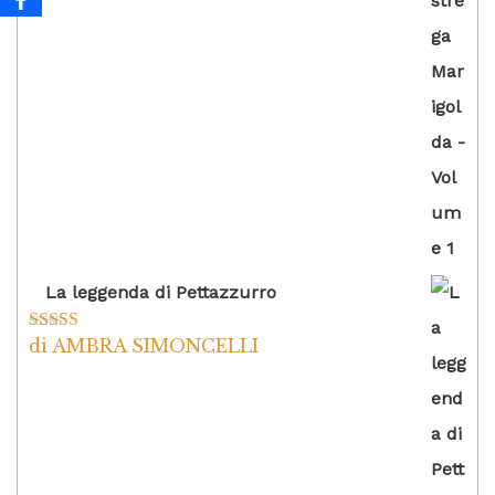
La leggenda di Pettazzurro
di AMBRA SIMONCELLI
Valutato
5
su
5