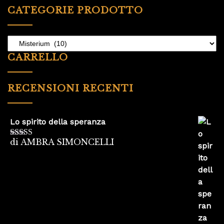
CATEGORIE PRODOTTO
CARRELLO
RECENSIONI RECENTI
Lo spirito della speranza
di AMBRA SIMONCELLI
Valutato
5
su
5