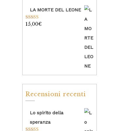
LA MORTE DEL LEONE
15,00
€
Valutato
5.00
su 5
Recensioni recenti
Lo spirito della
speranza