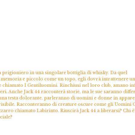
 prigioniero in una singolare bottiglia di whisky. Da quel
 memoria e piccolo come un topo, egli dovrà intrattenere u
e chiamato I Gentiluomini. Rinchiusi nel loro club, amano inf
ieri. Anche Jack 44 racconterà storie, ma le sue saranno diffe
in una testa dolorante, parleranno di uomini e donne in appar
invisibile. Racconteranno di creature oscure come gli Uomin
zarro chiamato Labirinto. Riuscirà Jack 44 a liberarsi? Chi è
ciale?