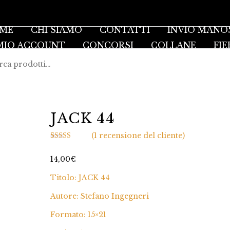
ME
CHI SIAMO
CONTATTI
INVIO MANO
 MIO ACCOUNT
CONCORSI
COLLANE
FIE
JACK 44
(
1
recensione del cliente)
Valutato
1
4.00
su 5
14,00
€
su base di
recensioni
Titolo: JACK 44
Autore: Stefano Ingegneri
Formato: 15×21