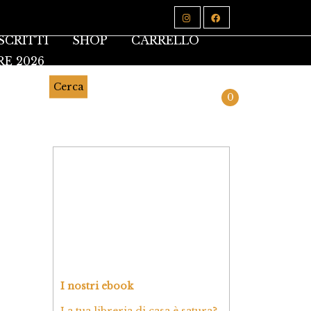
SCRITTI
SHOP
CARRELLO
RE 2026
Cerca
0
I nostri ebook
La tua libreria di casa è satura?