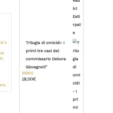
su 5
4
sì a
Trilogia di omicidi- I
primi tre casi del
 un
i.
commissario Debora
Giovagnoli"
18,00
€
Valutato
5.00
su 5
ura.