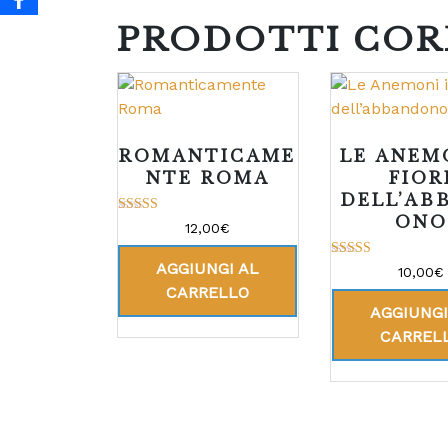
PRODOTTI COR
ROMANTICAME
LE ANEM
NTE ROMA
FIOR
DELL’AB
ONO
Valutato
12,00
€
5.00
su 5
AGGIUNGI AL
Valutato
10,00
€
5.00
CARRELLO
su 5
AGGIUNGI
CARREL