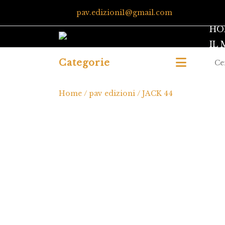
pav.edizioni1@gmail.com
HO
IL
Categorie
Home
/
pav edizioni
/ JACK 44