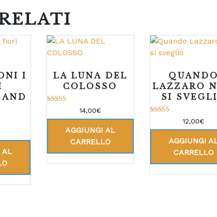
RELATI
ONI I
LA LUNA DEL
QUAND
I
COLOSSO
LAZZARO 
BAND
SI SVEGL
Valutato
14,00
€
5.00
Valutato
12,00
€
su 5
5.00
AGGIUNGI AL
su 5
AGGIUNGI A
CARRELLO
 AL
CARRELLO
LO