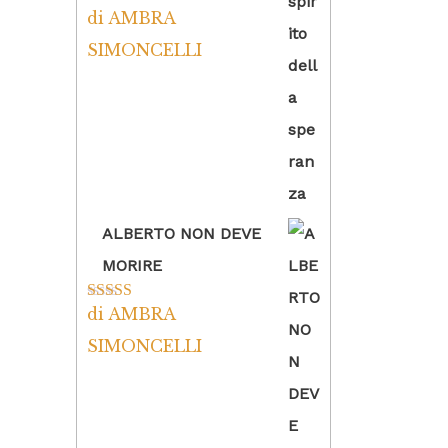
di AMBRA
Valutato
5
su
5
SIMONCELLI
ALBERTO NON DEVE
MORIRE
di AMBRA
Valutato
5
su
5
SIMONCELLI