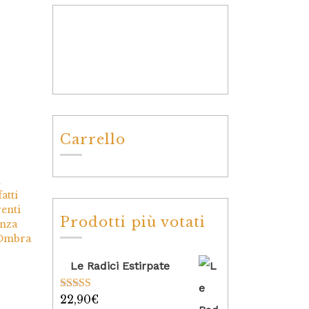
Carrello
n
atti
renti
Prodotti più votati
enza
i Ombra
Le Radici Estirpate
22,90
€
Valutato
5.00