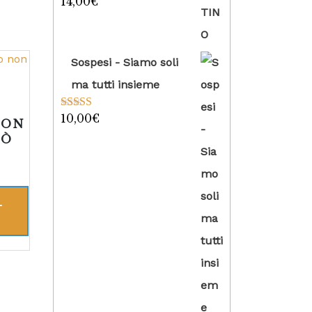
14,00
€
Valutato
5.00
su 5
Sospesi - Siamo soli
ma tutti insieme
O
10,00
€
Valutato
5.00
NON
su 5
IÒ
L