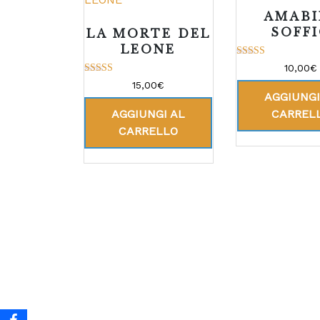
AMABI
SOFF
LA MORTE DEL
LEONE
Valutato
10,00
€
5.00
Valutato
su 5
15,00
€
5.00
AGGIUNGI
su 5
AGGIUNGI AL
CARREL
CARRELLO