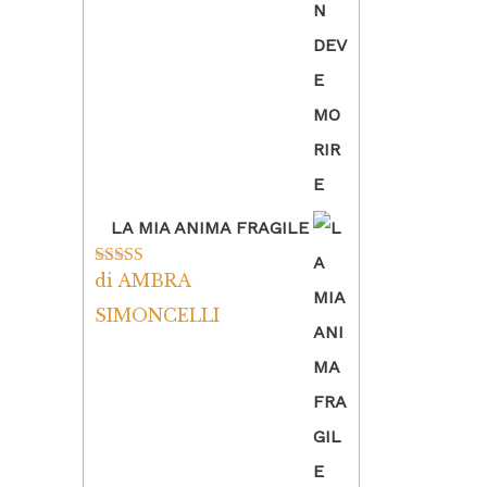
LA MIA ANIMA FRAGILE
di AMBRA
Valutato
5
su
5
SIMONCELLI