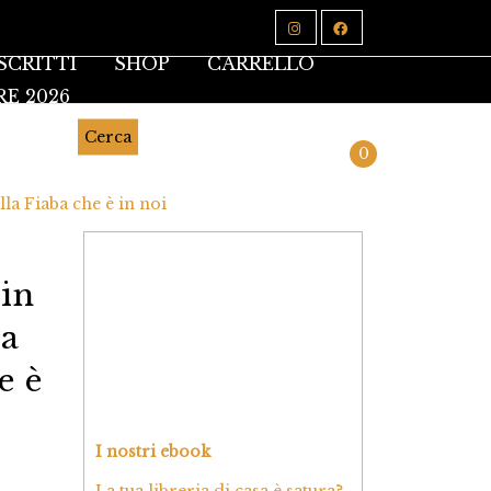
SCRITTI
SHOP
CARRELLO
RE 2026
Cerca
0
lla Fiaba che è in noi
in
la
e è
I nostri ebook
La tua libreria di casa è satura?