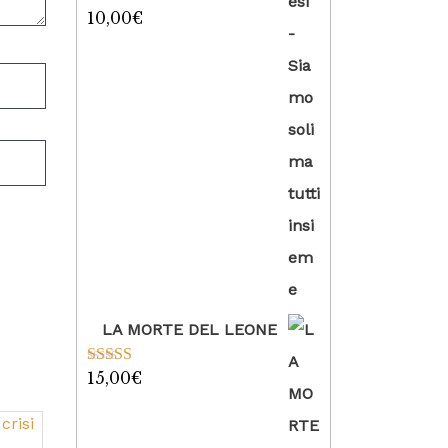
10,00
€
Valutato
5.00
su 5
LA MORTE DEL LEONE
15,00
€
Valutato
5.00
su 5