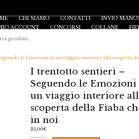
ME
CHI SIAMO
CONTATTI
INVIO MANO
 MIO ACCOUNT
CONCORSI
COLLANE
FIE
 Seguendo le Emozioni in un viaggio interiore alla scoperta de
I trentotto sentieri –
Seguendo le Emozioni 
un viaggio interiore al
scoperta della Fiaba ch
in noi
25,00
€