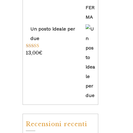
Un posto ideale per
due
13,00
€
Valutato
5.00
su 5
Recensioni recenti