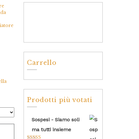
re
ada
iatore
Carrello
lla
Prodotti più votati
Sospesi - Siamo soli
ma tutti insieme