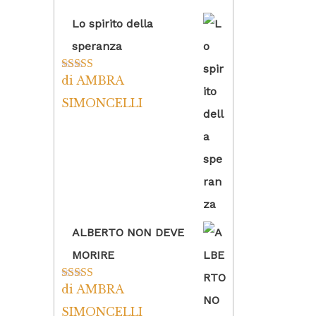
Lo spirito della
speranza
di AMBRA
Valutato
5
su
5
SIMONCELLI
ALBERTO NON DEVE
MORIRE
di AMBRA
Valutato
5
su
5
SIMONCELLI