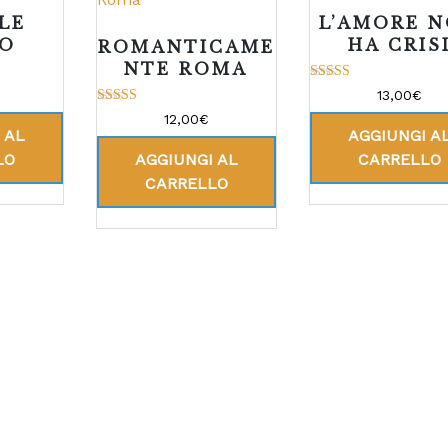
LE
L’AMORE 
IO
HA CRIS
ROMANTICAME
NTE ROMA
Valutato
13,00
€
5.00
Valutato
su 5
12,00
€
5.00
 AL
AGGIUNGI A
su 5
LO
AGGIUNGI AL
CARRELLO
CARRELLO