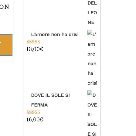
NON
I
L’amore non ha crisi
L
13,00
€
Valutato
5.00
su 5
DOVE IL SOLE SI
FERMA
16,00
€
Valutato
5.00
su 5