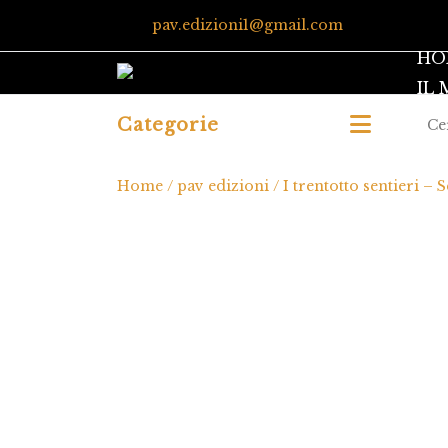
pav.edizioni1@gmail.com
HO
IL
Categorie
Home
/
pav edizioni
/ I trentotto sentieri –